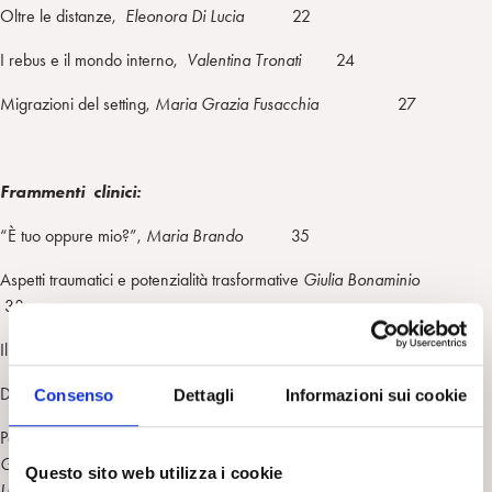
Oltre le distanze,
Eleonora Di Lucia
22
I rebus e il mondo interno,
Valentina Tronati
24
Migrazioni del setting,
Maria Grazia Fusacchia
27
Frammenti clinici:
“È tuo oppure mio?”,
Maria Brando
35
Aspetti traumatici e potenzialità trasformative
Giulia Bonaminio
38
Il transfert è un’esperienza live?,
Claudia Nitiffi
40
Dislocazioni nel transfert,
Maria Luisa Algini
42
Consenso
Dettagli
Informazioni sui cookie
Pensare in gruppo nel lockdown,
Maria Luisa Algini, Mirjam Barda,
Giulia Bonaminio, Sara Bonfantini, Maria Brando, Anna Castelnuovo,
Questo sito web utilizza i cookie
Luciana Chiarello,
Claudia Fiore, Sarah Gangi, Viviana Volpes