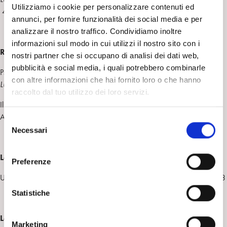
Utilizziamo i cookie per personalizzare contenuti ed
48
annunci, per fornire funzionalità dei social media e per
analizzare il nostro traffico. Condividiamo inoltre
informazioni sul modo in cui utilizzi il nostro sito con i
Riflessioni
sulla clinica
nostri partner che si occupano di analisi dei dati web,
pubblicità e social media, i quali potrebbero combinarle
Psicoanalisi dei genitori e delle famiglie come insiemi plurisoggettivi,
con altre informazioni che hai fornito loro o che hanno
Ludovica Grassi
55
raccolto dal tuo utilizzo dei loro servizi.
Il contributo della valutazione psicoanalitica in un Disturbo Specifico di
Apprendimento,
Bianca Micanzi Ravagli
73
S
Necessari
e
l
e
Lavoro psicoanalitico nei servizi e nelle istituzioni
Preferenze
z
Un semaforo verde nell’emergenza Covid-19,
Elena Bonassi
83
i
o
Statistiche
n
e
Lo schermo che incanta
Marketing