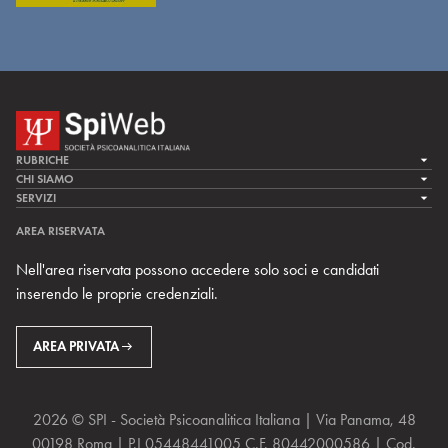
RUBRICHE
LA CURA
CHI SIAMO
LA SPI
SERVIZI
LA RICERCA
SPIPEDIA
TEAM DI SPIWEB
AREA RISERVATA
CULTURA E SOCIETÀ
CERCA UNO PSICOANALISTA
CONTATTI
Nell'area riservata possono accedere solo soci e candidati
MULTIMEDIA
ARCHIVIO STORICO
inserendo le proprie credenziali.
RIVISTE
AREA INTERNAZIONALE
CENTRI LOCALI DELLA SPI
PROSSIMI EVENTI
AREA PRIVATA
2026 © SPI - Società Psicoanalitica Italiana | Via Panama, 48
00198 Roma | P.I 05448441005 C.F. 80442000586 | Cod.