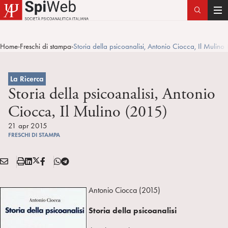
T
o
g
Home
Freschi di stampa
Storia della psicoanalisi, Antonio Ciocca, Il Mulino
>
>
g
l
e
La Ricerca
n
Storia della psicoanalisi, Antonio
a
Ciocca, Il Mulino (2015)
v
i
21 apr 2015
FRESCHI DI STAMPA
g
a
E
S
L
X
F
T
t
Condividi:
M
t
i
/
B
e
i
A
a
n
T
l
o
Antonio Ciocca (2015)
I
m
k
w
e
n
L
p
e
i
g
Storia della psicoanalisi
a
d
t
r