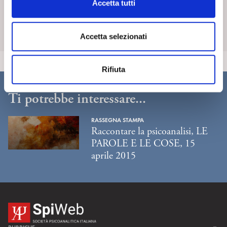
Accetta tutti
SpiPedia è l’enciclopedia aperta della psicoanalisi che si
o
arricchisce nel tempo di nuove voci e di costanti contributi.
n
s
Accetta selezionati
Scopri di più
e
n
Rifiuta
s
o
Ti potrebbe interessare...
RASSEGNA STAMPA
Raccontare la psicoanalisi, LE
PAROLE E LE COSE, 15
aprile 2015