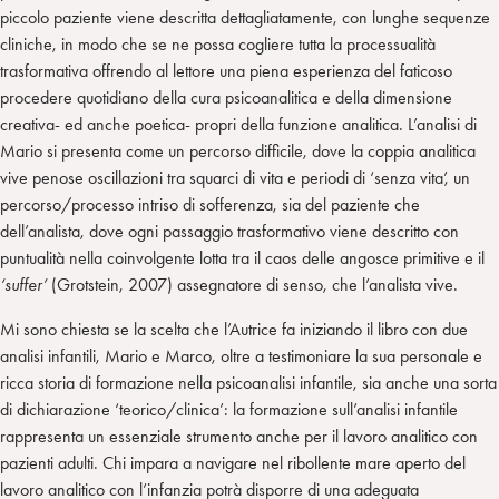
piccolo paziente viene descritta dettagliatamente, con lunghe sequenze
cliniche, in modo che se ne possa cogliere tutta la processualità
trasformativa offrendo al lettore una piena esperienza del faticoso
procedere quotidiano della cura psicoanalitica e della dimensione
creativa- ed anche poetica- propri della funzione analitica. L’analisi di
Mario si presenta come un percorso difficile, dove la coppia analitica
vive penose oscillazioni tra squarci di vita e periodi di ‘senza vita’, un
percorso/processo intriso di sofferenza, sia del paziente che
dell’analista, dove ogni passaggio trasformativo viene descritto con
puntualità nella coinvolgente lotta tra il caos delle angosce primitive e il
‘suffer’
(Grotstein, 2007) assegnatore di senso, che l’analista vive.
Mi sono chiesta se la scelta che l’Autrice fa iniziando il libro con due
analisi infantili, Mario e Marco, oltre a testimoniare la sua personale e
ricca storia di formazione nella psicoanalisi infantile, sia anche una sorta
di dichiarazione ‘teorico/clinica’: la formazione sull’analisi infantile
rappresenta un essenziale strumento anche per il lavoro analitico con
pazienti adulti. Chi impara a navigare nel ribollente mare aperto del
lavoro analitico con l’infanzia potrà disporre di una adeguata