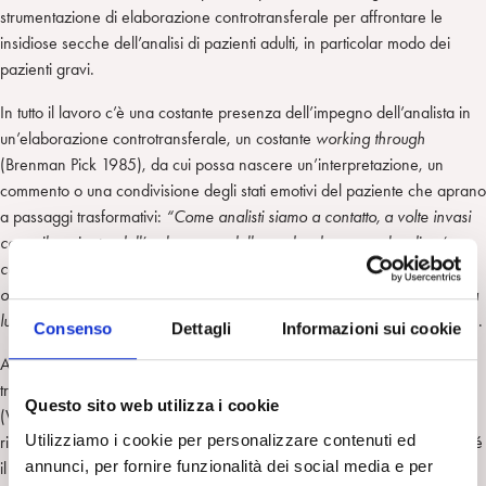
strumentazione di elaborazione controtransferale per affrontare le
insidiose secche dell’analisi di pazienti adulti, in particolar modo dei
pazienti gravi.
In tutto il lavoro c’è una costante presenza dell’impegno dell’analista in
un’elaborazione controtransferale, un costante
working through
(Brenman Pick 1985), da cui possa nascere un’interpretazione, un
commento o una condivisione degli stati emotivi del paziente che aprano
a passaggi trasformativi:
“Come analisti siamo a contatto, a volte invasi
come il paziente, dall’ombra cupa della madre depressa che dice ‘non
ce la farai mai’ e, contemporaneamente, ingaggiati da un paziente
oppresso da angosce di annientamento, ‘se tu analista non mi dai la tua
luce, io non esisto, un legame fondamentale per sentirsi vivo”
(pag. 44).
Consenso
Dettagli
Informazioni sui cookie
Anche nella descrizione delle analisi di pazienti adulti l’infantile
traumatico risuona potentemente, a volte richiamando l’agonia primitiva
Questo sito web utilizza i cookie
(Winnicott, 1974), ed emerge il delicato lavoro necessario di fronte al
Utilizziamo i cookie per personalizzare contenuti ed
rinnovarsi, nella relazione analitica, della ripetizione del trauma affinché
annunci, per fornire funzionalità dei social media e per
il dolore si presenti nelle ‘piccole dosi’ che il paziente è in grado di