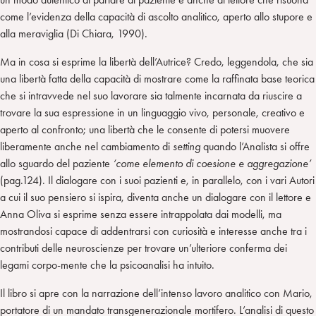
come l’evidenza della capacità di ascolto analitico, aperto allo stupore e
alla meraviglia (Di Chiara, 1990).
Ma in cosa si esprime la libertà dell’Autrice? Credo, leggendola, che sia
una libertà fatta della capacità di mostrare come la raffinata base teorica
che si intravvede nel suo lavorare sia talmente incarnata da riuscire a
trovare la sua espressione in un linguaggio vivo, personale, creativo e
aperto al confronto; una libertà che le consente di potersi muovere
liberamente anche nel cambiamento di
setting
quando l’Analista si offre
allo sguardo del paziente
‘come elemento di coesione e aggregazione’
(pag.124). Il dialogare con i suoi pazienti e, in parallelo, con i vari Autori
a cui il suo pensiero si ispira, diventa anche un dialogare con il lettore e
Anna Oliva si esprime senza essere intrappolata dai modelli, ma
mostrandosi capace di addentrarsi con curiosità e interesse anche tra i
contributi delle neuroscienze per trovare un’ulteriore conferma dei
legami corpo-mente che la psicoanalisi ha intuito.
Il libro si apre con la narrazione dell’intenso lavoro analitico con Mario,
portatore di un mandato transgenerazionale mortifero. L’analisi di questo