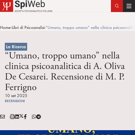
T
o
g
Home
Libri di Psicoanalisi
“Umano, troppo umano” nella clinica psicoanalitic
>
>
g
l
e
La Ricerca
n
“Umano, troppo umano” nella
a
clinica psicoanalitica di A. Oliva
v
De Cesarei. Recensione di M. P.
i
g
Ferrigno
a
10 set 2025
t
RECENSIONI
i
o
E
S
L
X
F
T
n
Condividi:
M
t
i
/
B
e
A
a
n
T
l