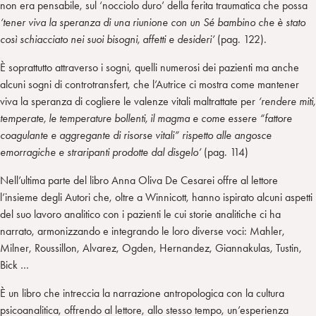
non era pensabile, sul ‘nocciolo duro’ della ferita traumatica che possa
‘tener viva la speranza di una riunione con un Sé bambino che è stato
così schiacciato nei suoi bisogni, affetti e desideri’
(pag. 122).
È soprattutto attraverso i sogni, quelli numerosi dei pazienti ma anche
alcuni sogni di controtransfert, che l’Autrice ci mostra come mantener
viva la speranza di cogliere le valenze vitali maltrattate per
‘rendere miti,
temperate, le temperature bollenti, il magma e come essere “fattore
coagulante e aggregante di risorse vitali” rispetto alle angosce
emorragiche e straripanti prodotte dal disgelo’
(pag. 114)
Nell’ultima parte del libro Anna Oliva De Cesarei offre al lettore
l’insieme degli Autori che, oltre a Winnicott, hanno ispirato alcuni aspetti
del suo lavoro analitico con i pazienti le cui storie analitiche ci ha
narrato, armonizzando e integrando le loro diverse voci: Mahler,
Milner, Roussillon, Alvarez, Ogden, Hernandez, Giannakulas, Tustin,
Bick …
È un libro che intreccia la narrazione antropologica con la cultura
psicoanalitica, offrendo al lettore, allo stesso tempo, un’esperienza