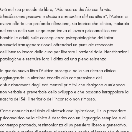
Già nel suo precedente libro,
“Alla ricerca del filo con la vita.
Identificazioni primitive e struttura narcisistica del carattere”
, l’Autrice ci
aveva offerto una profonda riflessione, sia teorica che clinica, maturata
nel corso della sua lunga esperienza di lavoro psicoanalitico con
bambini e adulti, sulle conseguenze psicopatologiche dei fattori
traumatici transgenerazionali offrendoci un puntuale resoconto
dell’intenso lavoro della cura per liberare i pazienti dalle identificazioni
patologiche e restituire loro il diritto ad una piena esistenza.
In questo nuovo libro l’Autrice prosegue nella sua ricerca clinica
aggiungendo un ulteriore tassello alla comprensione dei
disfunzionamenti degli stati mentali primitivi che risalgono a un’epoca
non verbale e preverbale dello sviluppo e che possono intrappolare la
nascita del Sé: il territorio dell’inconscio non rimosso.
Come annuncia nel titolo di nietzschiana ispirazione, il suo procedere
psicoanalitico nella clinica è descritto con un linguaggio semplice e al
contempo profondo, testimonianza di un pensiero libero e generativo,
un modo autentico di parlare al paziente e anche al lettore che risuona