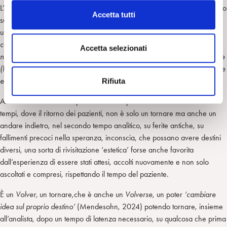
L’Autrice ben descrive come, nel lavoro analitico con pazienti che hanno
c
Accetta tutti
subìto gravi violazioni al senso di Sé e che cercano nell’onnipotenza
o
una difesa dal dolore,
“…un problema fondamentale riguarda come
n
costituire uno spazio generativo, quel luogo psichico che era mancato
s
Accetta selezionati
nel trauma originario, per ospitare angosce di annichilimento e l’informe
e
(l’inerzia nella quale è schiacciata l’essenza del Sé nel bisogno d’amore
n
e il magma informe che giacciono nell’ES)”
(pag.97).
Rifiuta
s
o
Anna Oliva De Cesarei porta anche l’esperienza di due analisi in due
tempi, dove il ritorno dei pazienti, non è solo un tornare ma anche un
andare indietro, nel secondo tempo analitico, su ferite antiche, su
fallimenti precoci nella speranza, inconscia, che possano avere destini
diversi, una sorta di rivisitazione ‘estetica’ forse anche favorita
dall’esperienza di essere stati attesi, accolti nuovamente e non solo
ascoltati e compresi, rispettando il tempo del paziente.
È un
Volver,
un tornare,che è anche un
Volverse
, un poter
‘cambiare
idea sul proprio destino’
(Mendesohn, 2024) potendo tornare, insieme
all’analista, dopo un tempo di latenza necessario, su qualcosa che prima