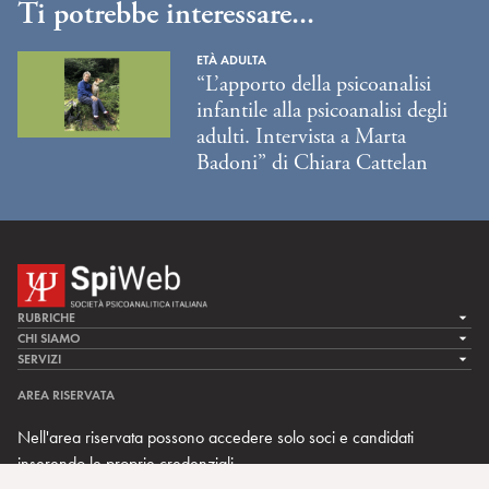
Ti potrebbe interessare...
ETÀ ADULTA
“L’apporto della psicoanalisi
infantile alla psicoanalisi degli
adulti. Intervista a Marta
Badoni” di Chiara Cattelan
RUBRICHE
LA CURA
CHI SIAMO
LA SPI
SERVIZI
LA RICERCA
SPIPEDIA
TEAM DI SPIWEB
AREA RISERVATA
CULTURA E SOCIETÀ
CERCA UNO PSICOANALISTA
CONTATTI
Nell'area riservata possono accedere solo soci e candidati
MULTIMEDIA
ARCHIVIO STORICO
inserendo le proprie credenziali.
RIVISTE
AREA INTERNAZIONALE