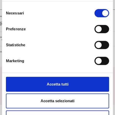
FRESCHI DI STAMPA
S
Necessari
e
“Decostruire il genere” a cura di Guido Giovanardi e
l
Rachele Mariani
e
Preferenze
z
“Abitando la gioia e il dolore” di Domenico Chianese
i
o
Statistiche
n
“Bion e la psicosi” di Franco De Masi
e
Marketing
d
SpiPedia
e
l
c
SpiPedia è l’enciclopedia aperta della psicoanalisi che si
Accetta tutti
o
arricchisce nel tempo di nuove voci e di costanti contributi.
n
Scopri di più
s
Accetta selezionati
e
n