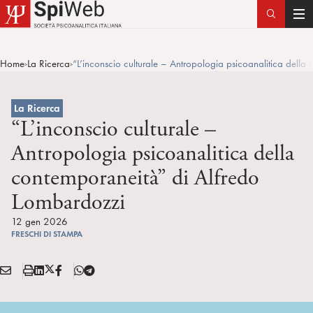
T
o
g
Home
La Ricerca
“L’inconscio culturale – Antropologia psicoanalitica dell
>
>
g
l
e
La Ricerca
n
“L’inconscio culturale –
a
Antropologia psicoanalitica della
v
contemporaneità” di Alfredo
i
g
Lombardozzi
a
12 gen 2026
t
FRESCHI DI STAMPA
i
o
E
S
L
X
F
T
n
Condividi:
M
t
i
/
B
e
A
a
n
T
l