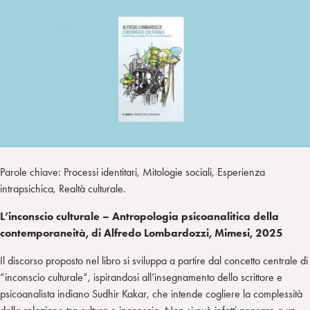
I
m
k
w
e
L
p
e
i
g
a
d
t
r
i
t
a
n
e
m
r
Parole chiave: Processi identitari, Mitologie sociali, Esperienza
intrapsichica, Realtà culturale.
L’inconscio culturale – Antropologia psicoanalitica della
contemporaneità, di Alfredo Lombardozzi, Mimesi, 2025
Il discorso proposto nel libro si sviluppa a partire dal concetto centrale di
“inconscio culturale”, ispirandosi all’insegnamento dello scrittore e
psicoanalista indiano Sudhir Kakar, che intende cogliere la complessità