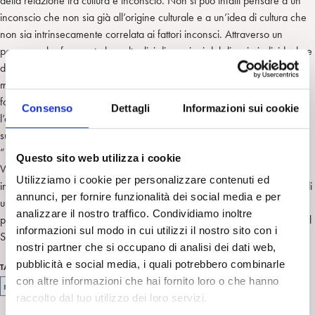
della relazione tra cultura e inconscio. Non si può infatti pensare a un
inconscio che non sia già all’origine culturale e a un’idea di cultura che
non sia intrinsecamente correlata ai fattori inconsci. Attraverso un
percorso che frequenta le molteplici dimensioni del disagio individuale e
di gruppo, le figure dell’esistenza che si articolano con le diverse
mitologie sociali, i processi identitari che si intrecciano con le più varie
forme di nuove geografie della psicoanalisi, emerge il forte legame tra
Consenso
Dettagli
Informazioni sui cookie
l’esperienza intrapsichica nella stanza di analisi e la realtà culturale nei
suoi aspetti sia creativi che distruttivi. Nell’integrazione del concetto di
“inconscio culturale” con diversi modelli psicoanalitici come quello di
Questo sito web utilizza i cookie
Wilfred Bion, che presuppone un maggiore interscambio tra conscio e
Utilizziamo i cookie per personalizzare contenuti ed
inconscio, e quello di Heinz Kohut, che coglie la dimensione “storica” di
annunci, per fornire funzionalità dei social media e per
un Sé nucleare rispecchiato negli oggetti-sé culturali, si pongono le
analizzare il nostro traffico. Condividiamo inoltre
premesse per ragionare nei termini di un’antropologia psicoanalitica del
informazioni sul modo in cui utilizzi il nostro sito con i
Sé.
nostri partner che si occupano di analisi dei dati web,
pubblicità e social media, i quali potrebbero combinarle
esperienza intrapsichica
realtà culturale
processi identitari
TAG
con altre informazioni che hai fornito loro o che hanno
mitologie sociali
raccolto dal tuo utilizzo dei loro servizi.