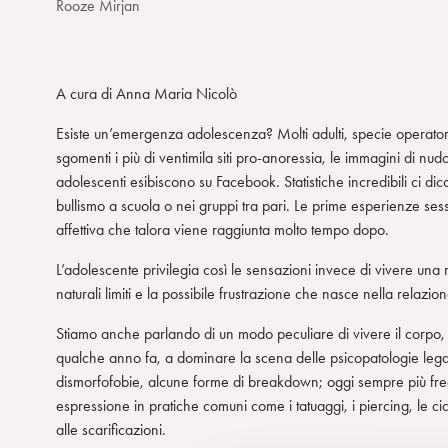
Rooze Mirjan
A cura di Anna Maria Nicolò
Esiste un’emergenza adolescenza? Molti adulti, specie operatori i
sgomenti i più di ventimila siti pro-anoressia, le immagini di nu
adolescenti esibiscono su Facebook. Statistiche incredibili ci di
bullismo a scuola o nei gruppi tra pari. Le prime esperienze sess
affettiva che talora viene raggiunta molto tempo dopo.
L’adolescente privilegia così le sensazioni invece di vivere una 
naturali limiti e la possibile frustrazione che nasce nella relazion
Stiamo anche parlando di un modo peculiare di vivere il corpo, c
qualche anno fa, a dominare la scena delle psicopatologie legat
dismorfofobie, alcune forme di breakdown; oggi sempre più freq
espressione in pratiche comuni come i tatuaggi, i piercing, le cica
alle scarificazioni.