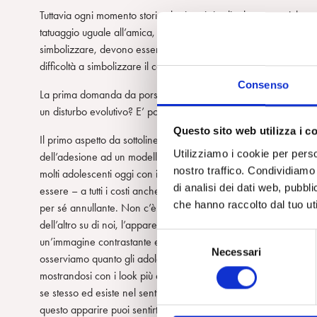
Tuttavia ogni momento storico ha i suoi rituali e le sue pratiche
tatuaggio uguale all’amica, che fa un piercing come i suoi comp
simbolizzare, devono essere considerati manifestazioni attuali 
difficoltà a simbolizzare il corpo e le sue sensazioni.
Consenso
La prima domanda da porsi, quindi, è: quando momentanei disturb
un disturbo evolutivo? E’ possibile individuare il rapporto tra tali 
Questo sito web utilizza i c
Il primo aspetto da sottolineare è la spinta sociale all’individua
Utilizziamo i cookie per perso
dell’adesione ad un modello condiviso dal gruppo sociale. Riuscire
nostro traffico. Condividiamo 
molti adolescenti oggi con il tentativo di costruirsi una sorta di 
di analisi dei dati web, pubbl
essere – a tutti i costi anche attraverso un’originalità negativa 
che hanno raccolto dal tuo uti
per sé annullante. Non c’è dubbio che il complesso senso della no
dell’altro su di noi, l’apparenza è una dimensione della nostra i
S
un’immagine contrastante e opposta. A volte una personalità frag
Necessari
e
osserviamo quanto gli adolescenti mostrino la ricerca della loro
l
mostrandosi con i look più differenti e contrastanti. L’adolescent
e
se stesso ed esiste nel sentire, nelle sensazioni che prova, sulla 
z
questo apparire puoi sentirti nel gruppo e perciò non sei uno “s