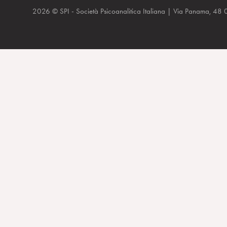
2026 © SPI - Società Psicoanalitica Italiana | Via Panam
Emergenza in adolescenza