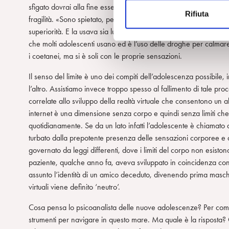
i
sfigato dovrai alla fine essere forte e questo significa per molt
Rifiuta
o
fragilità. «Sono spietato, perciò mi guardano», diceva un adole
n
superiorità. E la usava sia lui sia i compagni per dire “ho fatto
e
che molti adolescenti usano ed è l’uso delle droghe per calmar
d
i coetanei, ma si è soli con le proprie sensazioni.
e
Il senso del limite è uno dei compiti dell’adolescenza possibile,
l
l’altro. Assistiamo invece troppo spesso al fallimento di tale proc
c
correlate allo sviluppo della realtà virtuale che consentono un 
o
internet è una dimensione senza corpo e quindi senza limiti ch
n
quotidianamente. Se da un lato infatti l’adolescente è chiamato a
s
turbato dalla prepotente presenza delle sensazioni corporee e dal
e
governato da leggi differenti, dove i limiti del corpo non esiston
n
paziente, qualche anno fa, aveva sviluppato in coincidenza co
s
assunto l’identità di un amico deceduto, divenendo prima masc
o
virtuali viene definito ‘neutro’.
Cosa pensa lo psicoanalista delle nuove adolescenze? Per comp
strumenti per navigare in questo mare. Ma quale è la risposta