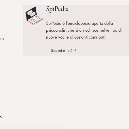
SpiPedia
SpiPedia è l’enciclopedia aperta della
psicoanalisi che si arricchisce nel tempo di
nuove voci e di costanti contributi.
ano
Scopri di più
 o