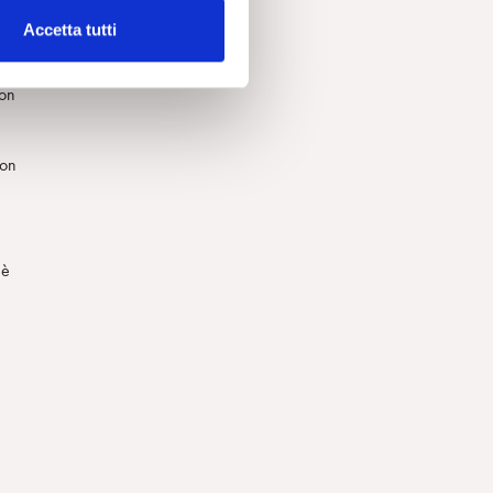
Accetta tutti
te
con
con
 è
è