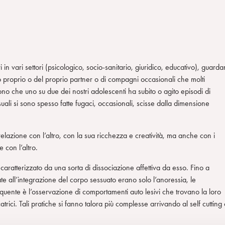
n vari settori (psicologico, socio-sanitario, giuridico, educativo), guard
do proprio o del proprio partner o di compagni occasionali che molti
cono che uno su due dei nostri adolescenti ha subito o agito episodi di
uali si sono spesso fatte fugaci, occasionali, scisse dalla dimensione
relazione con l’altro, con la sua ricchezza e creatività, ma anche con i
e con l’altro.
aratterizzato da una sorta di dissociazione affettiva da esso. Fino a
e all’integrazione del corpo sessuato erano solo l’anoressia, le
uente è l’osservazione di comportamenti auto lesivi che trovano la loro
trici. Tali pratiche si fanno talora più complesse arrivando al self cutting