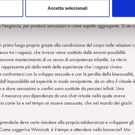
i adolescenti tenersi lontani dalle emozioni che conferiscono senso di
Accetta selezionati
scente di 14 anni, conferendo alla parola “spietato” un senso di valore e
 bene”, “ho risposto bene”. Accanto a tutto ciò, c’è una soluzione inquietan
e l’angoscia, per prodursi sensazioni e come aspetto aggregante. Si sta 
 in primo luogo proprio grazie alla condivisione del corpo nelle relazioni 
esso tra i ragazzi, che invece viene sostituito dalle enormi possibilità
abnorme mantenimento di un senso di onnipotenza infantile. La vita in
e rappresenta più della metà delle esperienze che i ragazzi vivono
 confrontarsi con lo sviluppo sessuale e con la perdita della bisessualità,
l’impossibilità ad esperirle in modo onnipotente, da un altro il virtuale 
o e dove sensazioni e confini sono sostituite da pensieri infiniti. Una
n il menarca una dipendenza da una chat virtuale nella quale aveva
hio come lui e nel tempo un essere asessuato, che nel mondo dei giochi
renderle deve certo riandare alla propria adolescenza e sviluppare gli
? Come suggeriva Winnicott, è il tempo e attendere nella bonaccia? Ma