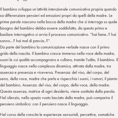
Il bambino sviluppa un’attività intenzionale comunicativa propria quando
sa differenziare pensieri ed emozioni propri da quelli della madre. Le
prime parole nascono nella bocca della madre che si interroga su quale
bisogno del bambino debba essere soddisfatto, da questo primo e
basilare interrogativo si avvia il processo comunicativo. “hai fame..? hai
sonno…? hai mal di pancia..?”.
Da parte del bambino la comunicazione verbale nasce con il primo
grido della nascita. Il bambino cresce immerso nella voce della madre,
suoni le cui qualità accompagnano e cullano, tramite l’udito, il bambino. Il
linguaggio nasce nella complessa dinamica, attivata dalla madre, tra
assenza e presenza e viceversa. Presenza: del viso, del corpo, del
seno, della voce, madre che parla e rispecchia i suoni, i rumori, il pianto
del bambino. Assenza: del viso, del corpo, della voce, della madre.
Questa assenza, matrice di ogni desiderio, viene sostituita dalla parola.
Nel silenzio, nello spazio vuoto lasciato dalla madre, può comparire il
pensiero simbolico: con il pensiero nasce il linguaggio.
Nel corso della crescita le esperienze sensoriali, percettive, somatiche