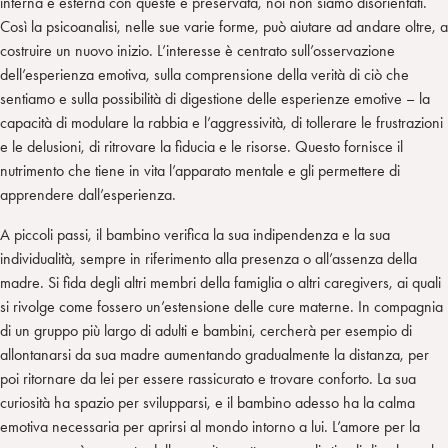
interna e esterna con queste è preservata, noi non siamo disorientati.
Così la psicoanalisi, nelle sue varie forme, può aiutare ad andare oltre, a
costruire un nuovo inizio. L’interesse è centrato sull’osservazione
dell’esperienza emotiva, sulla comprensione della verità di ciò che
sentiamo e sulla possibilità di digestione delle esperienze emotive – la
capacità di modulare la rabbia e l’aggressività, di tollerare le frustrazioni
e le delusioni, di ritrovare la fiducia e le risorse. Questo fornisce il
nutrimento che tiene in vita l’apparato mentale e gli permettere di
apprendere dall’esperienza.
A piccoli passi, il bambino verifica la sua indipendenza e la sua
individualità, sempre in riferimento alla presenza o all’assenza della
madre. Si fida degli altri membri della famiglia o altri caregivers, ai quali
si rivolge come fossero un’estensione delle cure materne. In compagnia
di un gruppo più largo di adulti e bambini, cercherà per esempio di
allontanarsi da sua madre aumentando gradualmente la distanza, per
poi ritornare da lei per essere rassicurato e trovare conforto. La sua
curiosità ha spazio per svilupparsi, e il bambino adesso ha la calma
emotiva necessaria per aprirsi al mondo intorno a lui. L’amore per la