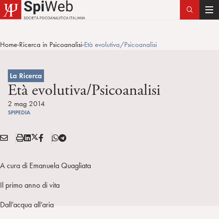
T
o
g
Home
Ricerca in Psicoanalisi
Età evolutiva/Psicoanalisi
>
>
g
l
e
La Ricerca
n
Età evolutiva/Psicoanalisi
a
2 mag 2014
v
SPIPEDIA
i
g
E
S
L
X
F
T
Condividi:
a
M
t
i
/
B
e
t
A
a
n
T
l
A cura di Emanuela Quagliata
i
I
m
k
w
e
o
L
p
e
i
g
Il primo anno di vita
n
a
d
t
r
Dall’acqua all’aria
i
t
a