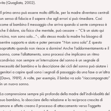
vita (Quagliata, 2002).
Il primo anno può essere molto difficile, per la madre diventano centrali
un senso di fiducia e il sapere che agli errori si può rimediare. Così
come al bambino il messaggio che arriva quando si sente compreso è
che il dolore, sia fisico che mentale, può cessare – “C’è un aiuto qui
vicino, non sono solo…”-, allo stesso modo la madre ha bisogno di
sentire supporto e aiuto e poter pensare “Non sono sola”.E questo
soprattutto quando non riesce a dormire! Anche l’addormentamento e il
sonno, come l’allattamento, sono processi che implicano un ritmo
condiviso: non sempre un’interruzione del sonno è un segnale di
necessità del bambino e la descrizione dei cicli del sonno può aiutare i
genitori a capire quali sono i segnali di passaggio da una fase a un’altra
(Daws, 1989). A volte, per esempio, il bimbo va solo “riaccompagnato”
in un nuovo sonno.
La comprensione sempre più profonda della madre dell’individualità del
suo bambino, lo sbocciare della relazione e la reciproca crescita di
amore e affetto creano il processo di attaccamento verso l’oggetto