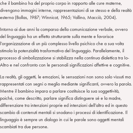
che il bambino ha del proprio corpo in rapporto alle cure materne,
divengono immagini interne, rappresentazioni di se stesso e della realtà
esterna (Bollas, 1987; Winnicot, 1965; Vallino, Macciò, 2004).
Intorno ai due anni la comparsa della comunicazione verbale, ovvero
del linguaggio ha un effetto strutturante sulla mente e favorisce
l’organizzazione di un più complesso livello psichico che a sua volta
stimola la potenzialità trasformativa del linguaggio. Parallelamente, il
processo di simbolizzazione si stabilizza nella continua dialettica tra Io-
Altro e nel confronto con le personali significazioni affettive e cognitive.
La realtà, gli oggetti, le emozioni, le sensazioni non sono solo vissuti ma
rappresentati con segni o meglio mediante significanti, ovvero la parola.
Mentre il bambino impara a parlare costituisce la sua soggettività,
poiché, come descritto, parlare significa distinguere sé e la madre,
differenziare tra intenzioni proprie ed intenzioni dell’altro ed in questo
scambio di contenuti mentali si snodano i processi di identificazione. Il
linguaggio è sempre un dialogo in cui le parole sono oggetti mentali
scambiati tra due persone.