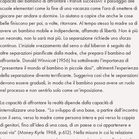
capacità del bambino di affrontare i transiti successivi: il passaggio alle
scuole elementari come la fine di una vacanza come l’ora di smettere di
giocare per andare a dormire. Lo aiutano a capire che anche le cose
belle finiscono per poi, a volte, ritornare. Al tempo stesso la madre sa di
avere un bambino mobile e indipendente, affamato di libertà. Non è più
un neonato, non lo sarà mai più. La separazione richiede uno sforzo
continuo. L’iniziale svezzamento dal seno o dal biberon è seguito da
altre separazioni pianificate dalla madre, che prepara il bambino ad
affrontarle. Donald Winnicott (1956) ha sottolineato l’importanza di
“presentare il mondo al bambino in piccole dosi”, altrimenti l’esperienza
della separazione diventa terrificante. Suggeriva così che le separazioni
devono essere graduali, in modo che il bambino possa avere un ruolo
nel processo e non sentirlo solo come un’imposizione.
La capacità di affrontare la realtà dipende dalla capacità di
internalizzare una base. “Lo sviluppo di una base, a partire dall’incontro
con il seno, verso la madre come persona intera e poi verso la coppia
di genitori, fino all’idea di una casa, di un paese a cui appartenere e
così via” (Money-Kyrle 1968, p.612). Nella misura in cui la relazione