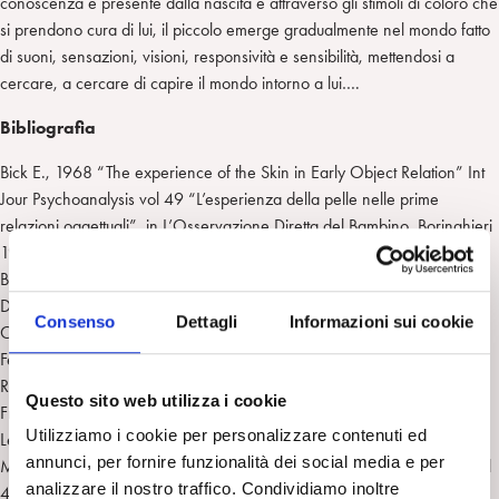
conoscenza è presente dalla nascita e attraverso gli stimoli di coloro che
si prendono cura di lui, il piccolo emerge gradualmente nel mondo fatto
di suoni, sensazioni, visioni, responsività e sensibilità, mettendosi a
cercare, a cercare di capire il mondo intorno a lui….
Bibliografia
Bick E., 1968 “The experience of the Skin in Early Object Relation” Int
Jour Psychoanalysis vol 49 “L’esperienza della pelle nelle prime
relazioni oggettuali”, in L’Osservazione Diretta del Bambino, Boringhieri
1984.
Bion W. 1962 Apprendere dall’Esperienza Armando, Roma
Daws, 1989 Through the night Free Association Books, London. Nel
Consenso
Dettagli
Informazioni sui cookie
Corso della Notte, Liguori, Napoli 1992
Ferrara Mori G., 2008, Un tempo per la maternità interiore, Borla,
Roma
Questo sito web utilizza i cookie
Freud S., 1925 Inibizione Sintomo e Angoscia vol.10 Boringhieri.
Utilizziamo i cookie per personalizzare contenuti ed
Leboyer F Per una nascita senza violenza, Bompiani, Milano 1975
annunci, per fornire funzionalità dei social media e per
Money-Kyrle 1968 Cognitive Development Int Journ Psychoanalysis vol
analizzare il nostro traffico. Condividiamo inoltre
49. Scritti 1927-1977 Introduzione e cura di Mauro Mancia. Loescher