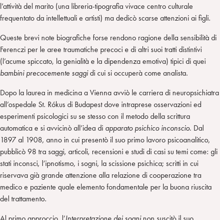
l’attività del marito (una libreria-tipografia vivace centro culturale
frequentato da intellettuali e artisti) ma dedicò scarse attenzioni ai figli.
Queste brevi note biografiche forse rendono ragione della sensibilità di
Ferenczi per le aree traumatiche precoci e di altri suoi tratti distintivi
(l’acume spiccato, la genialità e la dipendenza emotiva) tipici di quei
bambini precocemente saggi
di cui si occuperà come analista.
Dopo la laurea in medicina a Vienna avviò le carriera di neuropsichiatra
all’ospedale St. Rókus di Budapest dove intraprese osservazioni ed
esperimenti psicologici su se stesso con il metodo della scrittura
automatica e si avvicinò all’idea di
apparato psichico inconscio
. Dal
1897 al 1908, anno in cui presentò il suo primo lavoro psicoanalitico,
pubblicò 98 tra saggi, articoli, recensioni e studi di casi su temi come: gli
stati inconsci, l’ipnotismo, i sogni, la scissione psichica; scritti in cui
riservava già grande attenzione alla relazione di cooperazione tra
medico e paziente quale elemento fondamentale per la buona riuscita
del trattamento.
Al primo approccio, l’
Interpretazione dei sogni
non suscitò il suo