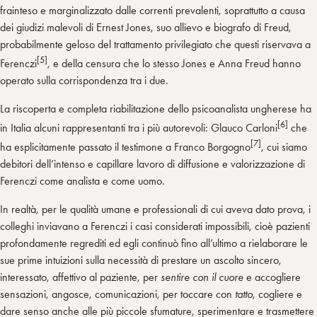
frainteso e marginalizzato dalle correnti prevalenti, soprattutto a causa
dei giudizi malevoli di Ernest Jones, suo allievo e biografo di Freud,
probabilmente geloso del trattamento privilegiato che questi riservava a
[5]
Ferenczi
, e della censura che lo stesso Jones e Anna Freud hanno
operato sulla corrispondenza tra i due.
La riscoperta e completa riabilitazione dello psicoanalista ungherese ha
[6]
in Italia alcuni rappresentanti tra i più autorevoli: Glauco Carloni
che
[7]
ha esplicitamente passato il testimone a Franco Borgogno
, cui siamo
debitori dell’intenso e capillare lavoro di diffusione e valorizzazione di
Ferenczi come analista e come uomo.
In realtà, per le qualità umane e professionali di cui aveva dato prova, i
colleghi inviavano a Ferenczi i casi considerati impossibili, cioè pazienti
profondamente regrediti ed egli continuò fino all’ultimo a rielaborare le
sue prime intuizioni sulla necessità di prestare un ascolto sincero,
interessato, affettivo al paziente, per
sentire con il cuore
e accogliere
sensazioni, angosce, comunicazioni, per toccare con
tatto
, cogliere e
dare senso anche alle più piccole sfumature, sperimentare e trasmettere