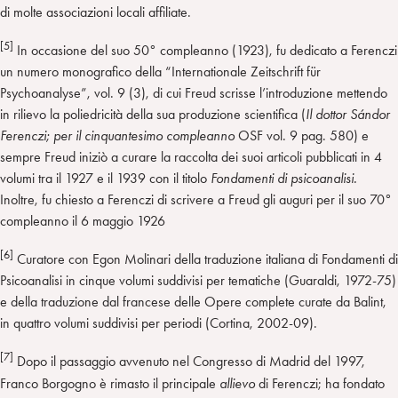
di molte associazioni locali affiliate.
[5]
In occasione del suo 50° compleanno (1923), fu dedicato a Ferenczi
un numero monografico della “Internationale Zeitschrift für
Psychoanalyse”, vol. 9 (3), di cui Freud scrisse l’introduzione mettendo
in rilievo la poliedricità della sua produzione scientifica (
Il dottor Sándor
Ferenczi; per il cinquantesimo compleanno
OSF vol. 9 pag. 580) e
sempre Freud iniziò a curare la raccolta dei suoi articoli pubblicati in 4
volumi tra il 1927 e il 1939 con il titolo
Fondamenti di psicoanalisi.
Inoltre, fu chiesto a Ferenczi di scrivere a Freud gli auguri per il suo 70°
compleanno il 6 maggio 1926
[6]
Curatore con Egon Molinari della traduzione italiana di Fondamenti di
Psicoanalisi in cinque volumi suddivisi per tematiche (Guaraldi, 1972-75)
e della traduzione dal francese delle Opere complete curate da Balint,
in quattro volumi suddivisi per periodi (Cortina, 2002-09).
[7]
Dopo il passaggio avvenuto nel Congresso di Madrid del 1997,
Franco Borgogno è rimasto il principale
allievo
di Ferenczi; ha fondato