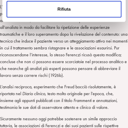
n
L’analisi attiva, cui dedicò diversi lavori (1919b, 1921, 1924c) densi di
Rifiuta
s
preziose osservazioni cliniche, consisteva per Ferenczi nel sostenere,
o
anche realmente, il ruolo che l’inconscio del paziente attribuisce
all’analista in modo da facilitare la ripetizione delle esperienze
traumatiche e il loro superamento dopo la rivelazione del contenuto: una
tecnica che induce il paziente verso un atteggiamento attivo nei momenti
in cui il trattamento sembra ristagnare e le associazioni esaurirsi. Pur
riconoscendone l’interesse, lo stesso Ferenczi ricusò questa modifica;
concluse che non ci possono essere scorciatoie nel processo analitico e
che neanche gli analisti più esperti possono pensare di abbreviare il
lavoro senza correre rischi (1926b).
L’analisi reciproca, esperimento che Freud bocciò risolutamente, è
riportata nel
Diario clinico
, testo molto originale per l’epoca, che,
insieme agli appunti pubblicati con il titolo
Frammenti e annotazioni
,
testimonia le sue doti di osservatore attento e clinico di valore.
Sicuramente nessuno oggi potrebbe sostenere un simile approccio
tuttavia, le associazioni di Ferenczi e dei suoi pazienti sulle rispettive