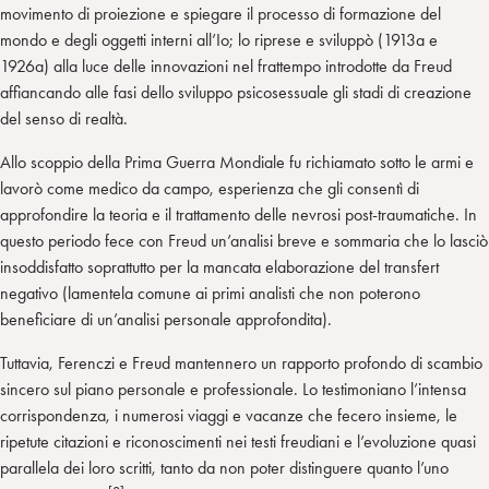
movimento di proiezione e spiegare il processo di formazione del
mondo e degli oggetti interni all’Io; lo riprese e sviluppò (1913a e
1926a) alla luce delle innovazioni nel frattempo introdotte da Freud
affiancando alle fasi dello sviluppo psicosessuale gli stadi di creazione
del senso di realtà.
Allo scoppio della Prima Guerra Mondiale fu richiamato sotto le armi e
lavorò come medico da campo, esperienza che gli consentì di
approfondire la teoria e il trattamento delle nevrosi post-traumatiche. In
questo periodo fece con Freud un’analisi breve e sommaria che lo lasciò
insoddisfatto soprattutto per la mancata elaborazione del transfert
negativo (lamentela comune ai primi analisti che non poterono
beneficiare di un’analisi personale approfondita).
Tuttavia, Ferenczi e Freud mantennero un rapporto profondo di scambio
sincero sul piano personale e professionale. Lo testimoniano l’intensa
corrispondenza, i numerosi viaggi e vacanze che fecero insieme, le
ripetute citazioni e riconoscimenti nei testi freudiani e l’evoluzione quasi
parallela dei loro scritti, tanto da non poter distinguere quanto l’uno