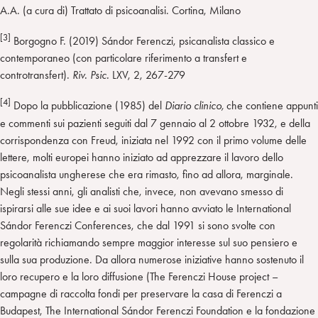
A.A. (a cura di) Trattato di psicoanalisi. Cortina, Milano
[3]
Borgogno F. (2019) Sándor Ferenczi, psicanalista classico e
contemporaneo (con particolare riferimento a transfert e
controtransfert).
Riv. Psic.
LXV, 2, 267-279
[4]
Dopo la pubblicazione (1985) del
Diario clinico,
che contiene appunti
e commenti sui pazienti seguiti dal 7 gennaio al 2 ottobre 1932, e della
corrispondenza con Freud, iniziata nel 1992 con il primo volume delle
lettere, molti europei hanno iniziato ad apprezzare il lavoro dello
psicoanalista ungherese che era rimasto, fino ad allora, marginale.
Negli stessi anni, gli analisti che, invece, non avevano smesso di
ispirarsi alle sue idee e ai suoi lavori hanno avviato le International
Sándor Ferenczi Conferences, che dal 1991 si sono svolte con
regolarità richiamando sempre maggior interesse sul suo pensiero e
sulla sua produzione. Da allora numerose iniziative hanno sostenuto il
loro recupero e la loro diffusione (The Ferenczi House project –
campagne di raccolta fondi per preservare la casa di Ferenczi a
Budapest, The International Sándor Ferenczi Foundation e la fondazione