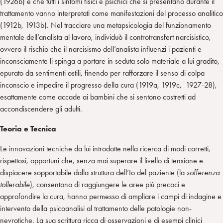
(1926b) e che tutti i sintomi fisici e psichici che si presentano durante il
trattamento vanno interpretati come manifestazioni del processo analitico
(1912b, 1913b). Nel tracciare una metapsicologia del funzionamento
mentale dell’analista al lavoro, individuò il controtransfert narcisistico,
ovvero il rischio che il narcisismo dell’analista influenzi i pazienti e
inconsciamente li spinga a portare in seduta solo materiale a lui gradito,
epurato da sentimenti ostili, finendo per rafforzare il senso di colpa
inconscio e impedire il progresso della cura (1919a, 1919c, 1927-28),
esattamente come accade ai bambini che si sentono costretti ad
accondiscendere gli adulti.
Teoria e Tecnica
Le innovazioni tecniche da lui introdotte nella ricerca di modi corretti,
rispettosi, opportuni che, senza mai superare il livello di tensione e
dispiacere sopportabile dalla struttura dell’Io del paziente (la
sofferenza
tollerabile
), consentono di raggiungere le aree più precoci e
approfondire la cura, hanno permesso di ampliare i campi di indagine e
intervento della psicoanalisi al trattamento delle patologie non-
nevrotiche. La sua scrittura ricca di osservazioni e di esempi clinici