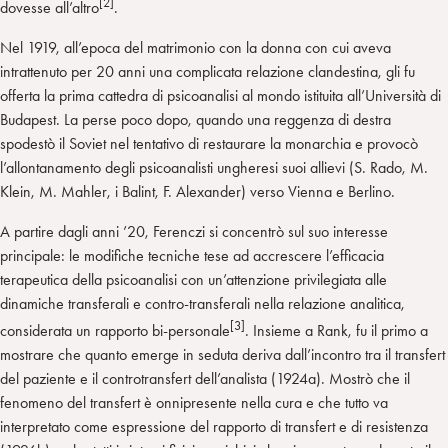
[2]
dovesse all’altro
.
Nel 1919, all’epoca del matrimonio con la donna con cui aveva
intrattenuto per 20 anni una complicata relazione clandestina, gli fu
offerta la prima cattedra di psicoanalisi al mondo istituita all’Università di
Budapest. La perse poco dopo, quando una reggenza di destra
spodestò il Soviet nel tentativo di restaurare la monarchia e provocò
l’allontanamento degli psicoanalisti ungheresi suoi allievi (S. Rado, M.
Klein, M. Mahler, i Balint, F. Alexander) verso Vienna e Berlino.
A partire dagli anni ’20, Ferenczi si concentrò sul suo interesse
principale: le modifiche tecniche tese ad accrescere l’efficacia
terapeutica della psicoanalisi con un’attenzione privilegiata alle
dinamiche transferali e contro-transferali nella relazione analitica,
[3]
considerata un rapporto bi-personale
. Insieme a Rank, fu il primo a
mostrare che quanto emerge in seduta deriva dall’incontro tra il transfert
del paziente e il controtransfert dell’analista (1924a). Mostrò che il
fenomeno del transfert è onnipresente nella cura e che tutto va
interpretato come espressione del rapporto di transfert e di resistenza