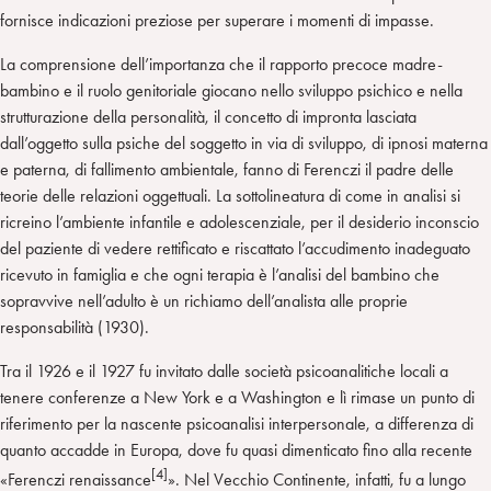
fornisce indicazioni preziose per superare i momenti di impasse.
La comprensione dell’importanza che il rapporto precoce madre-
bambino e il ruolo genitoriale giocano nello sviluppo psichico e nella
strutturazione della personalità, il concetto di impronta lasciata
dall’oggetto sulla psiche del soggetto in via di sviluppo, di ipnosi materna
e paterna, di fallimento ambientale, fanno di Ferenczi il padre delle
teorie delle relazioni oggettuali. La sottolineatura di come in analisi si
ricreino l’ambiente infantile e adolescenziale, per il desiderio inconscio
del paziente di vedere rettificato e riscattato l’accudimento inadeguato
ricevuto in famiglia e che ogni terapia è l’analisi del bambino che
sopravvive nell’adulto è un richiamo dell’analista alle proprie
responsabilità (1930).
Tra il 1926 e il 1927 fu invitato dalle società psicoanalitiche locali a
tenere conferenze a New York e a Washington e lì rimase un punto di
riferimento per la nascente psicoanalisi interpersonale, a differenza di
quanto accadde in Europa, dove fu quasi dimenticato fino alla recente
[4]
«Ferenczi renaissance
». Nel Vecchio Continente, infatti, fu a lungo