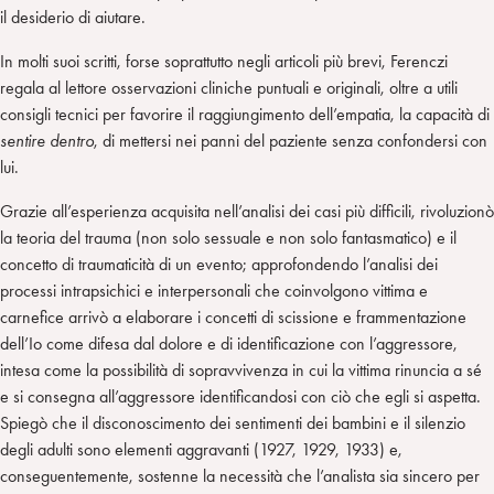
il desiderio di aiutare.
In molti suoi scritti, forse soprattutto negli articoli più brevi, Ferenczi
regala al lettore osservazioni cliniche puntuali e originali, oltre a utili
consigli tecnici per favorire il raggiungimento dell’empatia, la capacità di
sentire dentro
, di mettersi nei panni del paziente senza confondersi con
lui.
Grazie all’esperienza acquisita nell’analisi dei casi più difficili, rivoluzionò
la teoria del trauma (non solo sessuale e non solo fantasmatico) e il
concetto di traumaticità di un evento; approfondendo l’analisi dei
processi intrapsichici e interpersonali che coinvolgono vittima e
carnefice arrivò a elaborare i concetti di scissione e frammentazione
dell’Io come difesa dal dolore e di identificazione con l’aggressore,
intesa come la possibilità di sopravvivenza in cui la vittima rinuncia a sé
e si consegna all’aggressore identificandosi con ciò che egli si aspetta.
Spiegò che il disconoscimento dei sentimenti dei bambini e il silenzio
degli adulti sono elementi aggravanti (1927, 1929, 1933) e,
conseguentemente, sostenne la necessità che l’analista sia sincero per