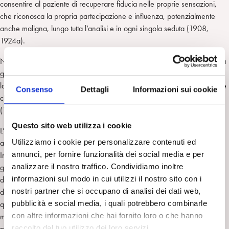
consentire al paziente di recuperare fiducia nelle proprie sensazioni,
che riconosca la propria partecipazione e influenza, potenzialmente
anche maligna, lungo tutta l’analisi e in ogni singola seduta (1908,
1924a).
Nelle sue ultime opere (1932, pag. 55) indicherà con il nome di Orpha
gli istinti vitali organizzatori che presiedono alla scissione per garantire
la sopravvivenza psichica in situazioni traumatiche, una sorta di Vero Sè
Consenso
Dettagli
Informazioni sui cookie
che rimane protetto, e spiegherà la funzione traumatolitica del sogno
(1931).
Questo sito web utilizza i cookie
L’amore per la ricerca e la verità, evidente sin dai primi scritti pre-
Utilizziamo i cookie per personalizzare contenuti ed
analitici, rimarrà una caratteristica costante della sua produzione.
annunci, per fornire funzionalità dei social media e per
Invariata resterà anche la sua fedeltà alle teorie freudiane, nonostante
analizzare il nostro traffico. Condividiamo inoltre
gli esperimenti, non sempre felici, che gli costarono critiche e
informazioni sul modo in cui utilizzi il nostro sito con i
divergenze con il Maestro a partire dagli anni ‘20. I due poterono
nostri partner che si occupano di analisi dei dati web,
discuterle e superarle fino alla rottura definitiva nel dicembre 1931,
pubblicità e social media, i quali potrebbero combinarle
quando Freud scrisse a Ferenczi, già malato, una lettera di biasimo pur
con altre informazioni che hai fornito loro o che hanno
mantenendo un atteggiamento indulgente, rimproverandogli il rischio
raccolto dal tuo utilizzo dei loro servizi.
per l’intera teoria psicoanalitica a causa delle voci che giravano sul suo