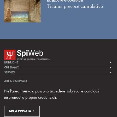
RICERCA IN PSICOANALISI
Trauma precoce cumulativo
RUBRICHE
LA CURA
CHI SIAMO
LA SPI
SERVIZI
LA RICERCA
SPIPEDIA
TEAM DI SPIWEB
AREA RISERVATA
CULTURA E SOCIETÀ
CERCA UNO PSICOANALISTA
CONTATTI
Nell'area riservata possono accedere solo soci e candidati
MULTIMEDIA
ARCHIVIO STORICO
inserendo le proprie credenziali.
RIVISTE
AREA INTERNAZIONALE
CENTRI LOCALI DELLA SPI
PROSSIMI EVENTI
AREA PRIVATA