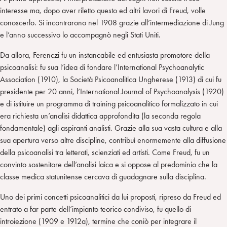
interesse ma, dopo aver riletto questo ed altri lavori di Freud, volle
conoscerlo. Si incontrarono nel 1908 grazie all’intermediazione di Jung
e l’anno successivo lo accompagnò negli Stati Uniti.
Da allora, Ferenczi fu un instancabile ed entusiasta promotore della
psicoanalisi: fu sua l’idea di fondare l’International Psychoanalytic
Association (1910), la Società Psicoanalitica Ungherese (1913) di cui fu
presidente per 20 anni, l’International Journal of Psychoanalysis (1920)
e di istituire un programma di training psicoanalitico formalizzato in cui
era richiesta un’analisi didattica approfondita (la seconda regola
fondamentale) agli aspiranti analisti. Grazie alla sua vasta cultura e alla
sua apertura verso altre discipline, contribuì enormemente alla diffusione
della psicoanalisi tra letterati, scienziati ed artisti. Come Freud, fu un
convinto sostenitore dell’analisi laica e si oppose al predominio che la
classe medica statunitense cercava di guadagnare sulla disciplina.
Uno dei primi concetti psicoanalitici da lui proposti, ripreso da Freud ed
entrato a far parte dell’impianto teorico condiviso, fu quello di
introiezione (1909 e 1912a), termine che coniò per integrare il