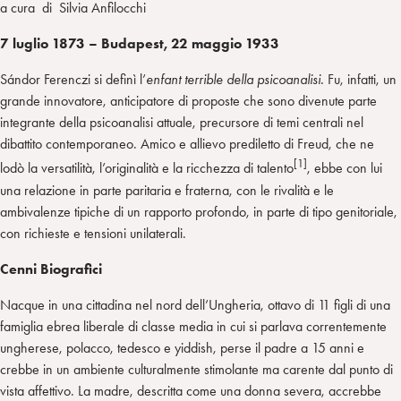
a cura di Silvia Anfilocchi
7 luglio 1873 – Budapest, 22 maggio 1933
Sándor Ferenczi si definì l’
enfant
terrible della psicoanalisi.
Fu, infatti, un
grande innovatore, anticipatore di proposte che sono divenute parte
integrante della psicoanalisi attuale, precursore di temi centrali nel
dibattito contemporaneo. Amico e allievo prediletto di Freud, che ne
[1]
lodò la versatilità, l’originalità e la ricchezza di talento
, ebbe con lui
una relazione in parte paritaria e fraterna, con le rivalità e le
ambivalenze tipiche di un rapporto profondo, in parte di tipo genitoriale,
con richieste e tensioni unilaterali.
Cenni Biografici
Nacque in una cittadina nel nord dell’Ungheria, ottavo di 11 figli di una
famiglia ebrea liberale di classe media in cui si parlava correntemente
ungherese, polacco, tedesco e yiddish, perse il padre a 15 anni e
crebbe in un ambiente culturalmente stimolante ma carente dal punto di
vista affettivo. La madre, descritta come una donna severa, accrebbe