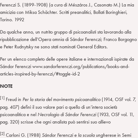
Ferenczi S. (1899-1908) (a cura di Mészáros J., Casonato M.) La mia
amicizia con Miksa Schächter. Scritti preanalitici, Bollati Boringhieri,
Torino. 1992
Da qualche anno, un nutrito gruppo di psicoanalisti sta lavorando alla
ripubblicazione dell’Opera omnia di Sándor Ferenczi; Franco Borgogno
e Peter Rudnytsky ne sono stati nominati General Editors.
Per un elenco completo delle opere italiane e internazionali ispirate da
Sándor Ferenczi www.sandorferenczi.org/publications/books-and-
articles-inspired-by-ferenczi/#toggle-id-2
NOTE
[1]
Freud in
Per la storia del movimento psicoanalitico
(1914, OSF vol. 7,
pag. 407) definì il suo valore pari a quello di un’intera società
psicoanalitica e nel
Necrologio di Sándor Ferenczi
(1933, OSF vol. 11,
pag. 320) scrisse che ogni analista può sentirsi suo allievo
[2]
Carloni G. (1988)
Sándor Ferenczi e la scuola ungherese
in Semi