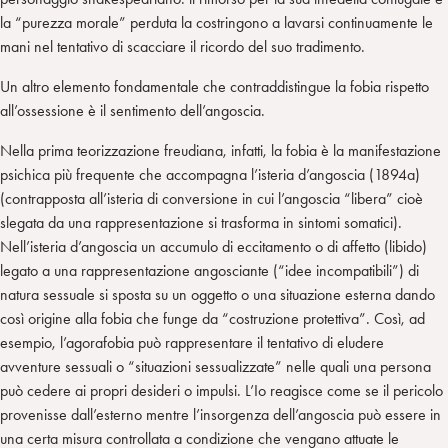
la “purezza morale” perduta la costringono a lavarsi continuamente le
mani nel tentativo di scacciare il ricordo del suo tradimento.
Un altro elemento fondamentale che contraddistingue la fobia rispetto
all’ossessione è il sentimento dell’angoscia.
Nella prima teorizzazione freudiana, infatti, la fobia è la manifestazione
psichica più frequente che accompagna l’isteria d’angoscia (1894a)
(contrapposta all’isteria di conversione in cui l’angoscia “libera” cioè
slegata da una rappresentazione si trasforma in sintomi somatici).
Nell’isteria d’angoscia un accumulo di eccitamento o di affetto (libido)
legato a una rappresentazione angosciante (“idee incompatibili”) di
natura sessuale si sposta su un oggetto o una situazione esterna dando
così origine alla fobia che funge da “costruzione protettiva”. Così, ad
esempio, l’agorafobia può rappresentare il tentativo di eludere
avventure sessuali o “situazioni sessualizzate” nelle quali una persona
può cedere ai propri desideri o impulsi. L’Io reagisce come se il pericolo
provenisse dall’esterno mentre l’insorgenza dell’angoscia può essere in
una certa misura controllata a condizione che vengano attuate le