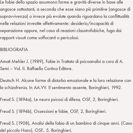
Le fobie dello spazio assumono forme e gravità diverse in base alle
angosce sottostanti, a seconda che esse siano più primitive (angosce di
sopravvivenza) o invece più evolute quando riguardano la conflittualità
nelle relazioni investite affettivamente: desiderio/incapacità di
separazione oppure, nel caso di reazioni claustrofobiche, fuga dai
rapporti vissuti come soffocanti o pericolosi.
BIBLIOGRAFIA
Amati Mehler J. (1989), Fobie in Trattato di psicoanalisi a cura di A.
Semi – Vol. II. Raffaello Cortina Editore.
Deutsch H. Alcune forme di disturbo emozionale e la loro relazione con
la schizofrenia. In AA.VV. Il sentimento assente, Boringhieri, 1992.
Freud S. (1894a), Le neuro psicosi di difesa, OSF, 2, Boringhieri.
Freud S. (1894b), Ossessioni e fobie, OSF, 2, Boringhieri.
Freud S. (1908), Analisi della fobia di un bambino di cinque anni. (Caso
del piccolo Hans), OSF., 5, Boringhieri.