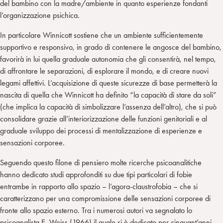
del bambino con la madre/ambiente in quanto esperienze fondanti
l’organizzazione psichica.
In particolare Winnicott sostiene che un ambiente sufficientemente
supportivo e responsivo, in grado di contenere le angosce del bambino,
favorirà in lui quella graduale autonomia che gli consentirà, nel tempo,
di affrontare le separazioni, di esplorare il mondo, e di creare nuovi
legami affettivi. L’acquisizione di queste sicurezze di base permetterà la
nascita di quella che Winnicott ha definito “la capacità di stare da soli”
(che implica la capacità di simbolizzare l’assenza dell’altro), che si può
consolidare grazie all’interiorizzazione delle funzioni genitoriali e al
graduale sviluppo dei processi di mentalizzazione di esperienze e
sensazioni corporee.
Seguendo questo filone di pensiero molte ricerche psicoanalitiche
hanno dedicato studi approfonditi su due tipi particolari di fobie
entrambe in rapporto allo spazio – l’agora-claustrofobia – che si
caratterizzano per una compromissione delle sensazioni corporee di
fronte allo spazio esterno. Tra i numerosi autori va segnalato lo
psicoanalista E. Weiss (1966) il quale si è dedicato per cinquant’anni