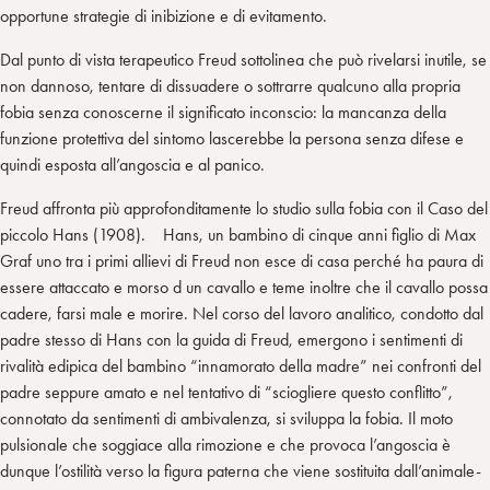
opportune strategie di inibizione e di evitamento.
Dal punto di vista terapeutico Freud sottolinea che può rivelarsi inutile, se
non dannoso, tentare di dissuadere o sottrarre qualcuno alla propria
fobia senza conoscerne il significato inconscio: la mancanza della
funzione protettiva del sintomo lascerebbe la persona senza difese e
quindi esposta all’angoscia e al panico.
Freud affronta più approfonditamente lo studio sulla fobia con il Caso del
piccolo Hans (1908). Hans, un bambino di cinque anni figlio di Max
Graf uno tra i primi allievi di Freud non esce di casa perché ha paura di
essere attaccato e morso d un cavallo e teme inoltre che il cavallo possa
cadere, farsi male e morire. Nel corso del lavoro analitico, condotto dal
padre stesso di Hans con la guida di Freud, emergono i sentimenti di
rivalità edipica del bambino “innamorato della madre” nei confronti del
padre seppure amato e nel tentativo di “sciogliere questo conflitto”,
connotato da sentimenti di ambivalenza, si sviluppa la fobia. Il moto
pulsionale che soggiace alla rimozione e che provoca l’angoscia è
dunque l’ostilità verso la figura paterna che viene sostituita dall’animale-