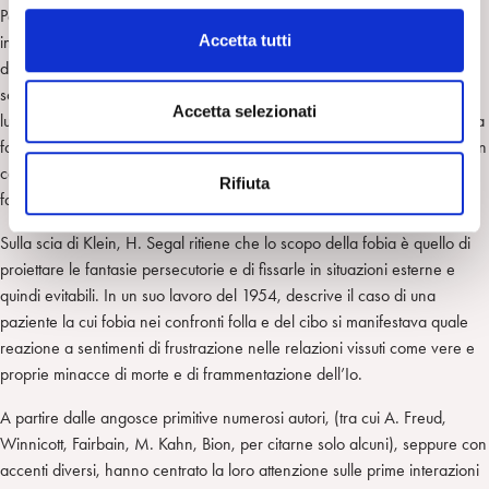
l
Possiamo affermare che sia per Freud sia per la Klein i processi di
c
Accetta tutti
internalizzazione ed esternalizzazione costituiscono il punto centrale
o
della fobia, ma mentre Freud evidenzia i meccanismi psichici della
n
sostituzione, dello spostamento, e della deformazione, Klein mette in
s
Accetta selezionati
luce i meccanismo “proiettivi” (e di scissione) che stanno alla base della
e
fobia. Resta comunque che la funzione della fobia è quella di stabilire un
n
confine tra l’interno e l’esterno, di costruire una “barriera psichica” che
Rifiuta
s
fa da argine all’angoscia.
o
Sulla scia di Klein, H. Segal ritiene che lo scopo della fobia è quello di
proiettare le fantasie persecutorie e di fissarle in situazioni esterne e
quindi evitabili. In un suo lavoro del 1954, descrive il caso di una
paziente la cui fobia nei confronti folla e del cibo si manifestava quale
reazione a sentimenti di frustrazione nelle relazioni vissuti come vere e
proprie minacce di morte e di frammentazione dell’Io.
A partire dalle angosce primitive numerosi autori, (tra cui A. Freud,
Winnicott, Fairbain, M. Kahn, Bion, per citarne solo alcuni), seppure con
accenti diversi, hanno centrato la loro attenzione sulle prime interazioni