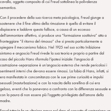
cavallo, oggetto composito di cui Freud sottolinea la polivalenza
semantica.
Con il procedere della sua ricerca meta psicologica, Freud giunge a
sostenere che il fine ultimo della rimozione è quello di evitare il
dispiacere e laddove questo fallisce, a causa di un eccesso
dell’ammontare affettivo, si produce una “formazione sostituiva” atta a
fronteggiare “il ritorno del rimosso” che si presta particolarmente a
spiegare il meccanismo fobico. Nel 1925 nel suo scritto Inibizione
sintomo e angoscia Freud rivede la sua teoria e proprio a partire dal
caso del piccolo Hans riformula l’ipotesi iniziale: l’angoscia di
castrazione-separazione è un’angoscia esterna che rende pericolosi i
sentimenti interni che devono essere rimossi. La fobia di Hans, infatti, si
era manifestata in concomitanza con le sue prime curiosità e impulsi
sessuali (masturbazione) e con la nascita della sorellina di cui era
geloso, eventi che lo ponevano a confronto con la differenza sessuale e
con la paura di non essere più l’oggetto privilegiato dell’amore della
madre.
Freud tuttavia fa un ulteriore passo nel dare al concetto di castrazione un