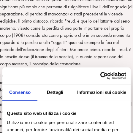
significato più ampio che permette di risignificare i livelli dell’angoscia (di
separazione, di perdita di mancanza) a stadi precedenti le vicende
edipiche. Il primo distacco, ricorda Freud, è quello del lattante dal seno
materno, vissuto come la perdita di una parte importante del proprio
corpo (1908) considerata come propria e che in un secondo momento
riguarderà la perdita di altri “oggetti” quali ad esempio le feci nel
periodo dell’educazione degli sfinteri. Ma ancor prima, ricorda Freud, è
la nascita stessa (il trauma della nascita), in quanto separazione dal
corpo materno, il prototipo della castrazione.
Tra gli autori post freudiani, Melanie Klein, pur non avendo trattato in
modo specifico il tema della fobia, ha tuttavia dato un contributo
fondamentale per la comprensione delle nevrosi infantili e, a posteriori,
Consenso
Dettagli
Informazioni sui cookie
della psicopatologia nell’età adulta. L’autrice colloca la fobia nell’adulto
nel quadro più generale dell’angoscia, concetto centrale che percorre il
suo pensiero teorico e che si sviluppa intorno alla teoria delle relazioni
Questo sito web utilizza i cookie
oggettuali. Secondo Melanie Klein le fobie sarebbero l’espressione
Utilizziamo i cookie per personalizzare contenuti ed
nonché la riattualizzazione di angosce primitive che rimandano a
annunci, per fornire funzionalità dei social media e per
meccanismi difensivi precoci risalenti ai primi stadi dello sviluppo dell’Io