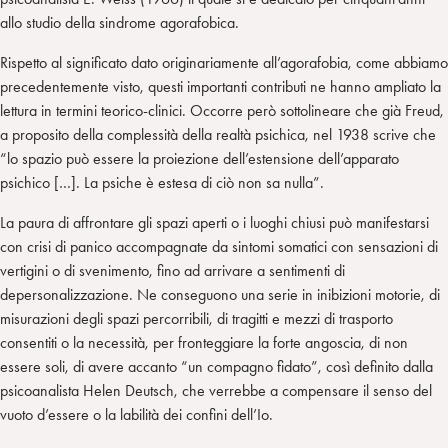
allo studio della sindrome agorafobica.
Rispetto al significato dato originariamente all’agorafobia, come abbiamo
precedentemente visto, questi importanti contributi ne hanno ampliato la
lettura in termini teorico-clinici. Occorre però sottolineare che già Freud,
a proposito della complessità della realtà psichica, nel 1938 scrive che
“lo spazio può essere la proiezione dell’estensione dell’apparato
psichico […]. La psiche è estesa di ciò non sa nulla”.
La paura di affrontare gli spazi aperti o i luoghi chiusi può manifestarsi
con crisi di panico accompagnate da sintomi somatici con sensazioni di
vertigini o di svenimento, fino ad arrivare a sentimenti di
depersonalizzazione. Ne conseguono una serie in inibizioni motorie, di
misurazioni degli spazi percorribili, di tragitti e mezzi di trasporto
consentiti o la necessità, per fronteggiare la forte angoscia, di non
essere soli, di avere accanto “un compagno fidato”, così definito dalla
psicoanalista Helen Deutsch, che verrebbe a compensare il senso del
vuoto d’essere o la labilità dei confini dell’Io.