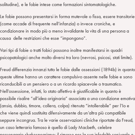
solitudine), e le fobie intese come formazioni sintomatologiche.
Le fobie possono presentarsi in forma mutevole o fissa, essere transitorie
(come accade di frequente nell’infanzia) o invece croniche, e
condizionare in modo più o meno invalidante la vita di una persona a
causa delle restrizioni che esse “impongono”.
Vari tipi di fobie o tratti fobici possono inoltre manifestarsi in quadri
psicopatologici anche molto diversi tra loro (nevrosi, psicosi, stati limite).
Freud differenzia innanzi tutto le fobie dalle ossessioni (1894b) in quanto
queste ultime hanno un carattere compulsivo assente nelle fobie e sono
riconducibili a un pensiero o a un ricordo spiacevole o traumatico.
Nell’ossessione, infatti, lo stato affettivo è giustificabile in quanto è
possibile risalire “all’idea originaria” associata a una condizione emotiva
(ansia, dubbio, timore, collera, colpa) ritenuta “intollerabile” per l’Io e
che viene quindi sostituita difensivamente da un’altra più compatibile
seppure incongrua. Tra le varie osservazioni cliniche riportate da Freud,
un caso letterario famoso è quello di Lady Macbeth, celebre
personaggio shakespeariano: il rimorso per la sua infedeltà coniugale e