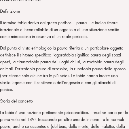
Definizione
Il termine fobia deriva dal greco phóbos – paura – e indica timore
irrazionale e incontrollabile di un oggetto o di una situazione sentita
come minacciosa in assenza di un reale pericolo.
Dal punto di vista etimologico la paura riferita a un particolare oggetto
definisce il sintomo specifico: l’agorafobia significa paura degli spazi
aperti, la claustrofobia paura dei luoghi chiusi, la zoofobia paura degli
animali, l’eritrofobia paura di arrossire, la rupofobia paura dello sporco
(per citarne solo alcune tra le più note). Le fobie hanno inoltre uno
stretto legame con il sentimento dell’angoscia e con gli attacchi di
panico.
Storia del concetto
La fobia è una nozione prettamente psicoanalitica. Freud ne parla per la
prima volta nel 1894 tracciando peraltro una distinzione tra le normali
paure, anche se accentuate (del buio, della morte, delle malattie, della