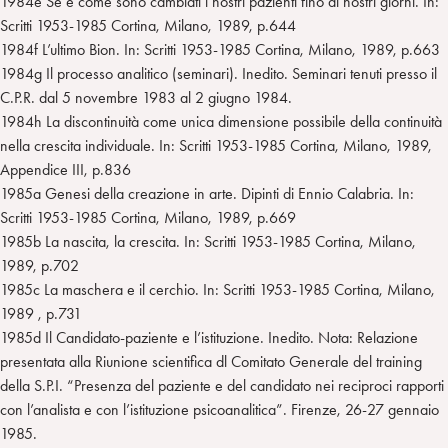
1984e Se e come sono cambiati i nostri pazienti fino ai nostri giorni. In:
Scritti 1953-1985 Cortina, Milano, 1989, p.644
1984f L’ultimo Bion. In: Scritti 1953-1985 Cortina, Milano, 1989, p.663
1984g Il processo analitico (seminari). Inedito. Seminari tenuti presso il
C.P.R. dal 5 novembre 1983 al 2 giugno 1984.
1984h La discontinuità come unica dimensione possibile della continuità
nella crescita individuale. In: Scritti 1953-1985 Cortina, Milano, 1989,
Appendice III, p.836
1985a Genesi della creazione in arte. Dipinti di Ennio Calabria. In:
Scritti 1953-1985 Cortina, Milano, 1989, p.669
1985b La nascita, la crescita. In: Scritti 1953-1985 Cortina, Milano,
1989, p.702
1985c La maschera e il cerchio. In: Scritti 1953-1985 Cortina, Milano,
1989 , p.731
1985d Il Candidato-paziente e l’istituzione. Inedito. Nota: Relazione
presentata alla Riunione scientifica dl Comitato Generale del training
della S.P.I. “Presenza del paziente e del candidato nei reciproci rapporti
con l’analista e con l’istituzione psicoanalitica”. Firenze, 26-27 gennaio
1985.