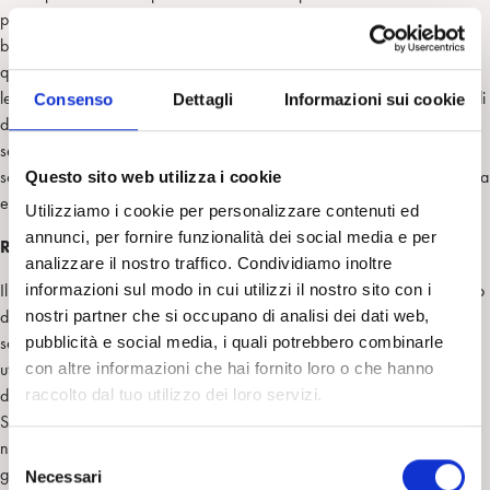
padre dalla madre rappresentino l’elemento fondamentale di uscita del
bambino dall’illusione magica dell’identità imitativa fusionale. Inoltre,
questa concezione di processo della scena primaria può fornire una
lettura alternativa al concetto di fantasma originario di scena primaria, di
Consenso
Dettagli
Informazioni sui cookie
derivazione filogenetica. In questo senso, infatti, essendo il processo di
separazione ed il vissuto di separatezza delle esperienze universali, la
scena primaria può essere considerata come derivato di una esperienza
Questo sito web utilizza i cookie
esclusivamente ontogenetica.
Utilizziamo i cookie per personalizzare contenuti ed
annunci, per fornire funzionalità dei social media e per
Rappresentazione e simbolizzazione
analizzare il nostro traffico. Condividiamo inoltre
Il modello teorico di Gaddini, come abbiamo visto, è fondato sullo studio
informazioni sul modo in cui utilizzi il nostro sito con i
dei processi attraverso i quali si costituisce un senso della continuità di
nostri partner che si occupano di analisi dei dati web,
sé, a partire dalle primissime esperienze di vita dell’infante. Si tratta,
pubblicità e social media, i quali potrebbero combinarle
utilizzando una terminologia diversa da quella strettamente gaddiniana,
con altre informazioni che hai fornito loro o che hanno
del processo di costruzione del soggetto (o soggettivazione).
raccolto dal tuo utilizzo dei loro servizi.
Se il concetto di apprendimento mentale del funzionamento fisiologico
nel continuum corpo-mente può far pensare ad una visione lineare-
S
genetica dello sviluppo psichico, ad uno sguardo più approfondito si
Necessari
e