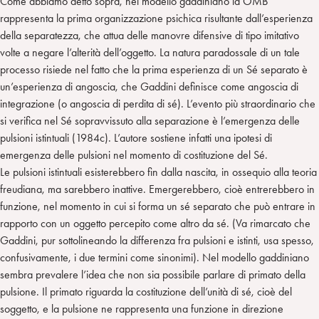
Come abbiamo detto sopra, nel modello gaddiniano la OMB
rappresenta la prima organizzazione psichica risultante dall’esperienza
della separatezza, che attua delle manovre difensive di tipo imitativo
volte a negare l’alterità dell’oggetto. La natura paradossale di un tale
processo risiede nel fatto che la prima esperienza di un Sé separato è
un’esperienza di angoscia, che Gaddini definisce come angoscia di
integrazione (o angoscia di perdita di sé). L’evento più straordinario che
si verifica nel Sé sopravvissuto alla separazione è l’emergenza delle
pulsioni istintuali (1984c). L’autore sostiene infatti una ipotesi di
emergenza delle pulsioni nel momento di costituzione del Sé.
Le pulsioni istintuali esisterebbero fin dalla nascita, in ossequio alla teoria
freudiana, ma sarebbero inattive. Emergerebbero, cioè entrerebbero in
funzione, nel momento in cui si forma un sé separato che può entrare in
rapporto con un oggetto percepito come altro da sé. (Va rimarcato che
Gaddini, pur sottolineando la differenza fra pulsioni e istinti, usa spesso,
confusivamente, i due termini come sinonimi). Nel modello gaddiniano
sembra prevalere l’idea che non sia possibile parlare di primato della
pulsione. Il primato riguarda la costituzione dell’unità di sé, cioè del
soggetto, e la pulsione ne rappresenta una funzione in direzione