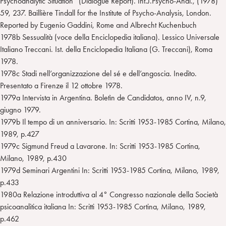
Psychoanalytic Situation” (Dialogue Report). Int.J.Psycho-Anal., (1978)
59, 237. Baillière Tindall for the Institute of Psycho-Analysis, London.
Reported by Eugenio Gaddini, Rome and Albrecht Kuchenbuch
1978b Sessualità (voce della Enciclopedia italiana). Lessico Universale
Italiano Treccani. Ist. della Enciclopedia Italiana (G. Treccani), Roma
1978.
1978c Stadi nell’organizzazione del sé e dell’angoscia. Inedito.
Presentato a Firenze il 12 ottobre 1978.
1979a Intervista in Argentina. Boletìn de Candidatos, anno IV, n.9,
giugno 1979.
1979b Il tempo di un anniversario. In: Scritti 1953-1985 Cortina, Milano,
1989, p.427
1979c Sigmund Freud a Lavarone. In: Scritti 1953-1985 Cortina,
Milano, 1989, p.430
1979d Seminari Argentini In: Scritti 1953-1985 Cortina, Milano, 1989,
p.433
1980a Relazione introduttiva al 4° Congresso nazionale della Società
psicoanalitica italiana In: Scritti 1953-1985 Cortina, Milano, 1989,
p.462