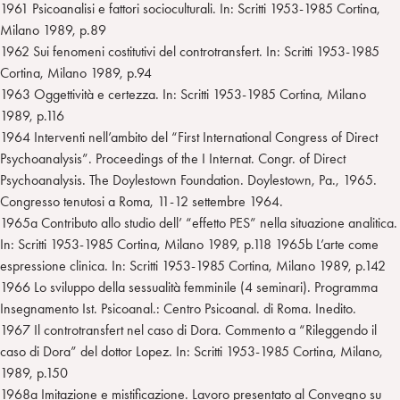
1961 Psicoanalisi e fattori socioculturali. In: Scritti 1953-1985 Cortina,
Milano 1989, p.89
1962 Sui fenomeni costitutivi del controtransfert. In: Scritti 1953-1985
Cortina, Milano 1989, p.94
1963 Oggettività e certezza. In: Scritti 1953-1985 Cortina, Milano
1989, p.116
1964 Interventi nell’ambito del “First International Congress of Direct
Psychoanalysis”. Proceedings of the I Internat. Congr. of Direct
Psychoanalysis. The Doylestown Foundation. Doylestown, Pa., 1965.
Congresso tenutosi a Roma, 11-12 settembre 1964.
1965a Contributo allo studio dell’ “effetto PES” nella situazione analitica.
In: Scritti 1953-1985 Cortina, Milano 1989, p.118 1965b L’arte come
espressione clinica. In: Scritti 1953-1985 Cortina, Milano 1989, p.142
1966 Lo sviluppo della sessualità femminile (4 seminari). Programma
Insegnamento Ist. Psicoanal.: Centro Psicoanal. di Roma. Inedito.
1967 Il controtransfert nel caso di Dora. Commento a “Rileggendo il
caso di Dora” del dottor Lopez. In: Scritti 1953-1985 Cortina, Milano,
1989, p.150
1968a Imitazione e mistificazione. Lavoro presentato al Convegno su