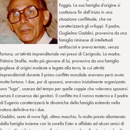
Foggia. La sua famiglia d’origine si
costituisce fin dall’inizio in una
situazione conflittuale, che ne
caratterizzerà gli sviluppi. Il padre,
Guglielmo Gaddini, proveniva da una
famiglia riminese di intellettuali
antifascisti e aveva tentato, senza
fortuna, un’attività imprenditoriale nei pressi di Cerignola. La madre,
Palmira Strafile, molto più giovane di lui, proveniva da una famiglia
pugliese di origini modeste e legata alla terra, le cui attività
imprenditoriali durante il primo conflitto mondiale avevano però avuto
molta fortuna. I due, pur di sposarsi, avevano inizialmente organizzato
una “fuga”, usanza del tempo per quelle coppie che volevano sposarsi
senza il consenso dei genitori. Il conflitto tra il nonno materno e il padre
di Eugenio caratterizzerà le dinamiche della famiglia esitando nella
rottura definitiva tra i due.
Gaddini, sesto di nove figli, ultimo maschio, fu molto presto allontanato
dalla famiglia insieme con la sorella Ester e affidato ad alcuni amici di