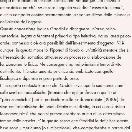
scopo di ristabilire la fusione. L’imitazione ha dunque una funzione
omeostatica perché, se essere l’oggetto vuol dire “essere tout court”,
questo comporta contemporaneamente la strenua difesa dalla minaccia
dell’alterità dell’oggetto.
Questa concezione induce Gaddini a distinguere un’area psico-
sensoriale, legata a fenomeni primari di tipo imitativo, da un’ area psico-
orale, connessa cioè alla possibilità dell’investimento d’oggetto. Vi è
dunque, in questo modello, l’ipotesi di fondo di un’attività mentale che si
differenzia dal somatico attraverso un processo di elaborazione del
funzionamento fisico. Ne consegue che, nei primissimi tempi di vita
dell’infante, il funzionamento psichico sia embricato con quello
fisiologico e dipenda in gran parte da esso.
E’ in questo contesto teorico che Gaddini sviluppa le sue concezioni
sulle sindromi psicofisiche (termine che egli preferiva a quello di
“psicosomatiche”) ed in particolare sulle sindromi datate (1980c): le
sindromi psicofisiche dei primi diciotto mesi di vita, la cui caratteristica
fondamentale è che non si presenterebbero prima di un determinato
tempo dalla nascita. E’ in questo senso che Gaddini le definisce datate.
Esse sono il mericismo (o ruminazione), che comparirebbe a partire dal