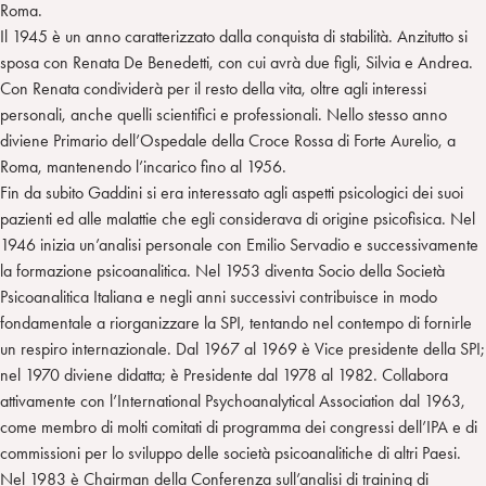
Roma.
Il 1945 è un anno caratterizzato dalla conquista di stabilità. Anzitutto si
sposa con Renata De Benedetti, con cui avrà due figli, Silvia e Andrea.
Con Renata condividerà per il resto della vita, oltre agli interessi
personali, anche quelli scientifici e professionali. Nello stesso anno
diviene Primario dell’Ospedale della Croce Rossa di Forte Aurelio, a
Roma, mantenendo l’incarico fino al 1956.
Fin da subito Gaddini si era interessato agli aspetti psicologici dei suoi
pazienti ed alle malattie che egli considerava di origine psicofisica. Nel
1946 inizia un’analisi personale con Emilio Servadio e successivamente
la formazione psicoanalitica. Nel 1953 diventa Socio della Società
Psicoanalitica Italiana e negli anni successivi contribuisce in modo
fondamentale a riorganizzare la SPI, tentando nel contempo di fornirle
un respiro internazionale. Dal 1967 al 1969 è Vice presidente della SPI;
nel 1970 diviene didatta; è Presidente dal 1978 al 1982. Collabora
attivamente con l’International Psychoanalytical Association dal 1963,
come membro di molti comitati di programma dei congressi dell’IPA e di
commissioni per lo sviluppo delle società psicoanalitiche di altri Paesi.
Nel 1983 è Chairman della Conferenza sull’analisi di training di