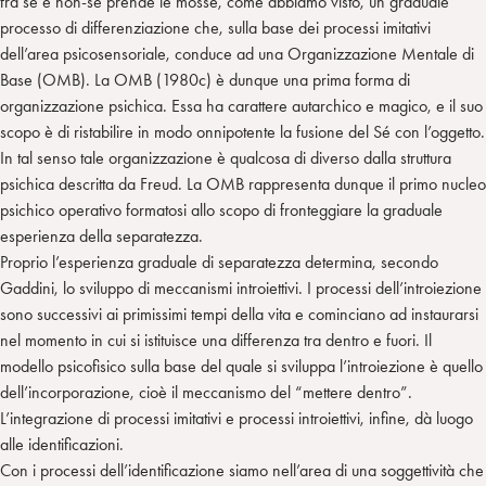
fra sé e non-sé prende le mosse, come abbiamo visto, un graduale
processo di differenziazione che, sulla base dei processi imitativi
dell’area psicosensoriale, conduce ad una Organizzazione Mentale di
Base (OMB). La OMB (1980c) è dunque una prima forma di
organizzazione psichica. Essa ha carattere autarchico e magico, e il suo
scopo è di ristabilire in modo onnipotente la fusione del Sé con l’oggetto.
In tal senso tale organizzazione è qualcosa di diverso dalla struttura
psichica descritta da Freud. La OMB rappresenta dunque il primo nucleo
psichico operativo formatosi allo scopo di fronteggiare la graduale
esperienza della separatezza.
Proprio l’esperienza graduale di separatezza determina, secondo
Gaddini, lo sviluppo di meccanismi introiettivi. I processi dell’introiezione
sono successivi ai primissimi tempi della vita e cominciano ad instaurarsi
nel momento in cui si istituisce una differenza tra dentro e fuori. Il
modello psicofisico sulla base del quale si sviluppa l’introiezione è quello
dell’incorporazione, cioè il meccanismo del “mettere dentro”.
L’integrazione di processi imitativi e processi introiettivi, infine, dà luogo
alle identificazioni.
Con i processi dell’identificazione siamo nell’area di una soggettività che