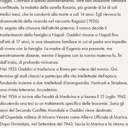
Foggia. Contribuì a questo allontanamento, oltre alla situazione familiare
conflittuale, la malattia della sorella Rosaria, più grande di lui di soli
tredici mesi, che la condurrà alla morte a soli 14 anni. Egli rievoca la
drammaticità della vicenda nel racconto Ragazzi (1936).
In seguito alla chiusura dell’attività paterna, il nonno decide il
trasferimento della famiglia a Napoli. Gaddini rimane a Napoli fino
all’età di 17 anni, in una situazione familiare in cui al padre era impedito
di vivere con la famiglia. La madre di Eugenio era presente, ma
emotivamente distante, mentre il legame con la nonna materna fu, fin
dall’inizio, di profonda vicinanza.
Nel 1933 Gaddini si trasferisce a Roma per volere del nonno. Qui
termina gli studi classici e partecipa alla vita intellettuale dell’epoca,
fondando insieme a due intellettuali d’avanguardia, Ventruoli e Stradone,
una rivista letteraria: Accademia.
Nel 1936 si iscrive alla Facoltà di Medicina e si laurea il 15 Luglio 1942,
discutendo una tesi su un trattamento specifico delle leucemie. Sono gli
anni del Secondo Conflitto Mondiale e Gaddini viene destinato
all’Ospedale militare di Mirano Veneto come Allievo Ufficiale di Marina.
Dopo l’Armistizio, nel Settembre del 1943, lascia la Marina e fa ritorno a