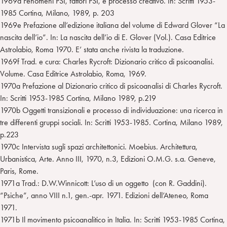
1969d Fenomeni PSI, fattori PSI, e processo creativo. In: Scritti 1953-
1985 Cortina, Milano, 1989, p. 203
1969e Prefazione all’edizione italiana del volume di Edward Glover “La
nascita dell’io”. In: La nascita dell’io di E. Glover (Vol.). Casa Editrice
Astrolabio, Roma 1970. E’ stata anche rivista la traduzione.
1969f Trad. e cura: Charles Rycroft: Dizionario critico di psicoanalisi.
Volume. Casa Editrice Astrolabio, Roma, 1969.
1970a Prefazione al Dizionario critico di psicoanalisi di Charles Rycroft.
In: Scritti 1953-1985 Cortina, Milano 1989, p.219
1970b Oggetti transizionali e processo di individuazione: una ricerca in
tre differenti gruppi sociali. In: Scritti 1953-1985. Cortina, Milano 1989,
p.223
1970c Intervista sugli spazi architettonici. Moebius. Architettura,
Urbanistica, Arte. Anno III, 1970, n.3, Edizioni O.M.G. s.a. Geneve,
Paris, Rome.
1971a Trad.: D.W.Winnicott: L’uso di un oggetto (con R. Gaddini).
“Psiche”, anno VIII n.1, gen.-apr. 1971. Edizioni dell’Ateneo, Roma
1971.
1971b Il movimento psicoanalitico in Italia. In: Scritti 1953-1985 Cortina,