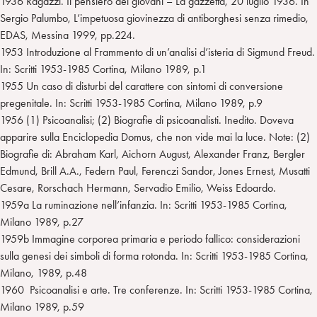
1936 Ragazzi. Il pensiero dei giovani – La gazzetta, 20 luglio 1936. In
Sergio Palumbo, L’impetuosa giovinezza di antiborghesi senza rimedio,
EDAS, Messina 1999, pp.224.
1953 Introduzione al Frammento di un’analisi d’isteria di Sigmund Freud.
In: Scritti 1953-1985 Cortina, Milano 1989, p.1
1955 Un caso di disturbi del carattere con sintomi di conversione
pregenitale. In: Scritti 1953-1985 Cortina, Milano 1989, p.9
1956 (1) Psicoanalisi; (2) Biografie di psicoanalisti. Inedito. Doveva
apparire sulla Enciclopedia Domus, che non vide mai la luce. Note: (2)
Biografie di: Abraham Karl, Aichorn August, Alexander Franz, Bergler
Edmund, Brill A.A., Federn Paul, Ferenczi Sandor, Jones Ernest, Musatti
Cesare, Rorschach Hermann, Servadio Emilio, Weiss Edoardo.
1959a La ruminazione nell’infanzia. In: Scritti 1953-1985 Cortina,
Milano 1989, p.27
1959b Immagine corporea primaria e periodo fallico: considerazioni
sulla genesi dei simboli di forma rotonda. In: Scritti 1953-1985 Cortina,
Milano, 1989, p.48
1960 Psicoanalisi e arte. Tre conferenze. In: Scritti 1953-1985 Cortina,
Milano 1989, p.59