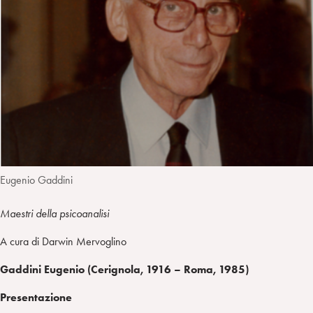
n
e
m
r
Eugenio Gaddini
Maestri della psicoanalisi
A cura di Darwin Mervoglino
Gaddini Eugenio (Cerignola, 1916 – Roma, 1985)
Presentazione