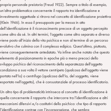
propria personale preistoria (Freud 1922). Sempre a titolo di esempio,
un’altra problematica concernente il rapporto tra identificazione e
investimento oggettuale si ritrova nel concetto di identificazione proiettiva
(Klein 1946). In essa il presupposto per la messa in atto
dell’identificazione è il riconoscimento precoce di un oggetto percepito
come altro da sé. In altri termini, l’oggetto come altro separato e diverso
viene posto all’inizio della vita psichica e non al termine di un percorso
evolutivo che culmina con il complesso edipico. Quest’ultimo, piuttosto,
viene conseguentemente antedatato. Va infine anche notato che questo
elemento di posizionamento in epoche più o meno precoci dello
sviluppo psichico del riconoscimento della separatezza dell’oggetto
condiziona a sua volta il vettore centripeto (qualcosa dell’oggetto viene
portata nell’Io) o centrifugo (qualcosa dell’Io, del soggetto, viene
esportato nell’oggetto), che è consustanziale al processo identificatorio.
Un altro tipo di problematicità intrinseca al concetto di identificazione è
quella concernente il rapporto che intercorre tra l’identificazione e altri
meccanismi difensivi e/o costitutivi dello psichico: che tipo di rapporto
l’identificazione contrae con l’incorporazione, che sembra