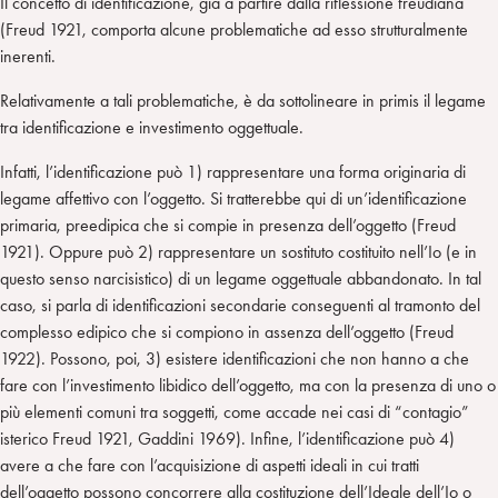
Il concetto di identificazione, già a partire dalla riflessione freudiana
(Freud 1921, comporta alcune problematiche ad esso strutturalmente
inerenti.
Relativamente a tali problematiche, è da sottolineare in primis il legame
tra identificazione e investimento oggettuale.
Infatti, l’identificazione può 1) rappresentare una forma originaria di
legame affettivo con l’oggetto. Si tratterebbe qui di un’identificazione
primaria, preedipica che si compie in presenza dell’oggetto (Freud
1921). Oppure può 2) rappresentare un sostituto costituito nell’Io (e in
questo senso narcisistico) di un legame oggettuale abbandonato. In tal
caso, si parla di identificazioni secondarie conseguenti al tramonto del
complesso edipico che si compiono in assenza dell’oggetto (Freud
1922). Possono, poi, 3) esistere identificazioni che non hanno a che
fare con l’investimento libidico dell’oggetto, ma con la presenza di uno o
più elementi comuni tra soggetti, come accade nei casi di “contagio”
isterico Freud 1921, Gaddini 1969). Infine, l’identificazione può 4)
avere a che fare con l’acquisizione di aspetti ideali in cui tratti
dell’oggetto possono concorrere alla costituzione dell’Ideale dell’Io o