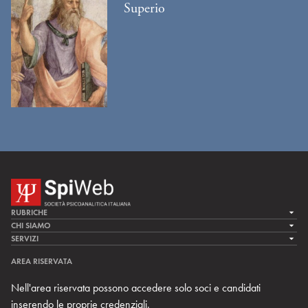
Superio
RUBRICHE
LA CURA
CHI SIAMO
LA SPI
SERVIZI
LA RICERCA
SPIPEDIA
TEAM DI SPIWEB
AREA RISERVATA
CULTURA E SOCIETÀ
CERCA UNO PSICOANALISTA
CONTATTI
Nell'area riservata possono accedere solo soci e candidati
MULTIMEDIA
ARCHIVIO STORICO
inserendo le proprie credenziali.
RIVISTE