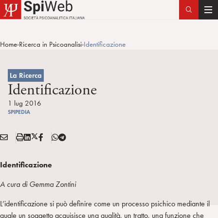
T
o
g
Home
Ricerca in Psicoanalisi
Identificazione
>
>
g
l
e
La Ricerca
n
Identificazione
a
1 lug 2016
v
SPIPEDIA
i
g
E
S
L
X
F
T
Condividi:
a
M
t
i
/
B
e
t
A
a
n
T
l
Identificazione
i
I
m
k
w
e
o
L
p
e
i
g
A cura di Gemma Zontini
n
a
d
t
r
L’identificazione si può definire come un processo psichico mediante il
i
t
a
quale un soggetto acquisisce una qualità, un tratto, una funzione che