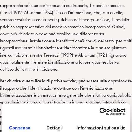
rappresentarne in un certo senso la controparte, il modello somatico
(Freud 1912, Abraham 1924)? E con l’introiezione, che, a sua volta,
sembra costituire la controparte psichica dell’incorporazione, il modello
psichico rappresentativo del modello somatico incorporativo? Quindi,
dove può risiedere o cosa può stabilire una differenza tra
incorporazione, introiezione e identificazione? Freud, del resto, per molti
riguardi usa i termini introiezione e identificazione in maniera piuttosto
intercambiabile, mentre Ferenczi (1909) e Abraham (1924) ignorano
quasi totalmente il termine identificazione a favore quasi esclusiva
dell’uso del termine introiezione.
Per chiarire questo livello di problematicità, può essere utile approfondire
il rapporto che l’identificazione contrae con l’interiorizzazione.
L’interiorizzazione è un meccanismo generale che si attiva ogniqualvolta
una relazione interpsichica si trasforma in una relazione intrapsichica,
sussumendo nella sua processualità tutti i meccanismi che ruotano
intorno ad essa (incorporazione, imitazione identificazione)? Oppure
l’interiorizzazione è un meccanismo che si attiva come premessa,
Consenso
Dettagli
Informazioni sui cookie
processo preliminare, dell’identificazione, poiché per mettere a segno