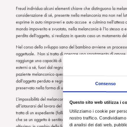
Freud individua alcuni elementi chiave che distinguono la melancon
considerazione di sé, presente nella melanconia ma non nel lutto
esprime in auto rimproveri e auto accuse e culmina nell’attesa del
mondo impoverito e svuotato, nella melanconia è l’Io stesso a es
perdita dell’oggetto, si realizza in questo caso un mutamento d
Nel corso dello sviluppo sano del bambino avviene un processo c
oggettuale. Non si tratta di operare uno spostamento di amore d
raggiunge una capacità di percepire l’oggetto separato, questo
esterni a sé, fuori dal regno dell’onnipotenza infantile e dotat
paziente melanconico questo passaggio non ha avuto luogo, per c
dall’oggetto perduto e regredisce dalla relazione oggettuale narc
Consenso
preservato nella forma di una identificazione con esso, che ostac
L’impossibilità del melanconico di impegnarsi in forme di relazi
Questo sito web utilizza i c
all’istaurarsi del lavoro del lutto, come sottolinea Ogden in una
Utilizziamo i cookie per perso
tratta di un espediente (fallimentare, in realtà) per aggirare l’e
nostro traffico. Condividiamo 
che se un oggetto è sentito come altro può abbandonarci mette
di analisi dei dati web, pubbl
altissimo: in cambio della fuga dal dolore della perdita chi non