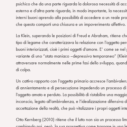
psichico che da una parte riguarda la dolorosa necessità di acc
esterno e d’altra parte riguarda, in modo importante, la necessi
interni buoni aprendo alla possibilità di accedere a un reale pr
che questo comporti una chiusura e un impoverimento affettivo.
La Klein, superando le posizioni di Freud e Abraham, ritiene che 
tipo di legame che caratterizzava la relazione con l’oggetto per
buoni interiorizzati, cioè i primi oggetti d’amore. E’ come se nel
variante di uno “stato maniaco –depressivo temporaneo” (Klein, 
attraversare normalmente nelle prime fasi dello sviluppo, quand
di colpa.
Un cattivo rapporto con l’oggetto primario accresce l’ambivalen
di annientamento e di persecuzione impedendo un processo di r
l’oggetto amato e perduto. La possibilità di ristabilire una mag
inconscio, legato all’ambivalenza, e l’idealizzazione difensiva d
accettazione della realtà, che può vitalizzare i propri oggetti in
Otto Kernberg (2010) ritiene che il lutto non sia un processo 
cambiando poi, però, la sua prospettiva come traspare in una l