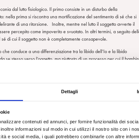
ia dal lutto fisiologico. Il primo consiste in un disturbo della
: nella prima si riscontra una mortificazione del sentimento di sé che si
irante di una ritorsione. Inoltre, mentre nel lutto il soggetto avverte il
sere percepito come impoverito e svuotato. In altri termini, a seguito dell
el sé di cui il soggetto non è completamente consapevole.
he conduce a una differenziazione tra la libido dell’Io e la libido
a se stesso verso l’oggetto, ma piuttosto di un processo per cui il bambi
 permette una relazionalità con gli oggetti che vengono sperimentati com
i di vita autonoma e quindi potenzialmente capaci di abbandono. Nel
ui di fronte a una perdita o una delusione, egli non riesce a sganciarsi
isistica alla identificazione narcisistica. In questo modo l’oggetto viene
Dettagli
ola la possibilità di evolvere e interferisce con l’esame di realtà.
onalità oggettuale non narcisistiche sembra essere l’ostacolo fondamental
ookie
 interessante lettura del testo freudiano (Ogden 2012). In un certo senso s
nalizzare contenuti ed annunci, per fornire funzionalità dei socia
sperienza del dolore della perdita e della propria impotenza rispetto al fatt
inoltre informazioni sul modo in cui utilizzi il nostro sito con i n
ndo in luce la nostra non onnipotenza. Il prezzo che il soggetto paga è
icità e social media, i quali potrebbero combinarle con altre inform
 accede al lavoro del lutto sperimenta un senso di mancanza di vita dovuta