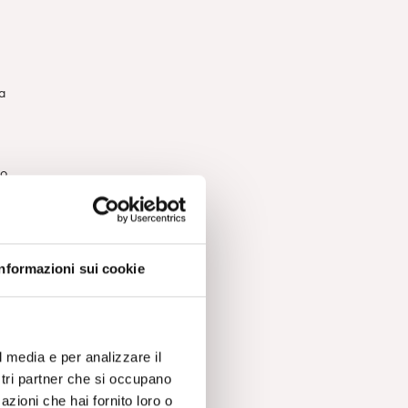
a
no
e
Informazioni sui cookie
e
i
l media e per analizzare il
o
ostri partner che si occupano
azioni che hai fornito loro o
 al