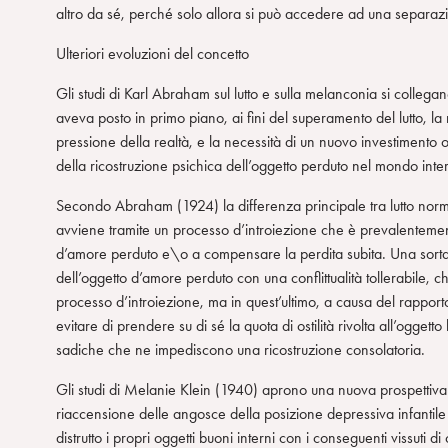
altro da sé, perché solo allora si può accedere ad una separaz
n
s
Ulteriori evoluzioni del concetto
o
Gli studi di Karl Abraham sul lutto e sulla melanconia si colleg
aveva posto in primo piano, ai fini del superamento del lutto, la n
pressione della realtà, e la necessità di un nuovo investimento 
della ricostruzione psichica dell’oggetto perduto nel mondo in
Secondo Abraham (1924) la differenza principale tra lutto norm
avviene tramite un processo d’introiezione che è prevalentemen
d’amore perduto e\o a compensare la perdita subita. Una sorta d
dell’oggetto d’amore perduto con una conflittualità tollerabile,
processo d’introiezione, ma in quest’ultimo, a causa del rappor
evitare di prendere su di sé la quota di ostilità rivolta all’ogge
sadiche che ne impediscono una ricostruzione consolatoria.
Gli studi di Melanie Klein (1940) aprono una nuova prospettiva 
riaccensione delle angosce della posizione depressiva infantile 
distrutto i propri oggetti buoni interni con i conseguenti vissuti 