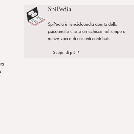
SpiPedia
SpiPedia è l’enciclopedia aperta della
psicoanalisi che si arricchisce nel tempo di
nuove voci e di costanti contributi.
Scopri di più
ata
e