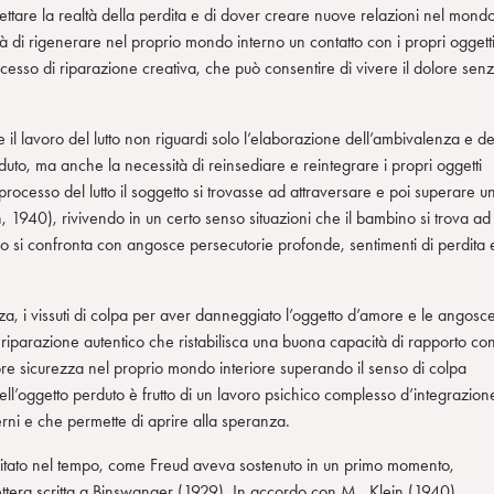
ettare la realtà della perdita e di dover creare nuove relazioni nel mond
tà di rigenerare nel proprio mondo interno un contatto con i propri oggett
ocesso di riparazione creativa, che può consentire di vivere il dolore sen
il lavoro del lutto non riguardi solo l’elaborazione dell’ambivalenza e de
duto, ma anche la necessità di reinsediare e reintegrare i propri oggetti
 processo del lutto il soggetto si trovasse ad attraversare e poi superare u
1940), rivivendo in un certo senso situazioni che il bambino si trova ad
o si confronta con angosce persecutorie profonde, sentimenti di perdita 
za, i vissuti di colpa per aver danneggiato l’oggetto d’amore e le angosc
iparazione autentico che ristabilisca una buona capacità di rapporto co
giore sicurezza nel proprio mondo interiore superando il senso di colpa
ell’oggetto perduto è frutto di un lavoro psichico complesso d’integrazion
terni e che permette di aprire alla speranza.
limitato nel tempo, come Freud aveva sostenuto in un primo momento,
ettera scritta a Binswanger (1929). In accordo con M. Klein (1940),