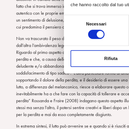
che hanno raccolto dal tuo uti
fatto che si trova immerso in una realtà congelata, senza possibil
autentico con le proprie emozioni. Inoltre l’impossibilità di padr
S
un sentimento di delusione, solitudine, rabbia, in qualcosa che s
Necessari
e
cui predomina il pensiero onnipotente fino ad esitare in una f
l
Non va trascurato il peso dell’ambivalenza nella dinamica che 
e
dall’altra l’ambivalenza legata al desiderio di restare vivo, con
z
Riguardo al primo aspetto dobbiamo considerare che l’ambivalen
i
Rifiuta
perdita e che, a causa della regressione del soggetto verso l’ide
o
deludente e/o abbandonante si riversi sull’Io (le autoaccuse fe
n
soddisfacimento di tipo sadico . L’altra particolare forma di ambiv
e
sopportando il dolore della perdita, e il desiderio di essere una 
d
lutto, a differenza del melanconico, riesce a elaborare questo c
e
inevitabilmente ha a che fare con la capacità di tollerare e ac
l
perdita” Rossanda e Fraire (2008) indagano questo aspetto illu
c
stessi ma senza l’altro, il potersi sentire creativi e liberi dopo
o
per la perdita e mai da esso completamente disgiunto.
n
s
In estrema sintesi, il lutto può avvenire se e quando si è riusci
e