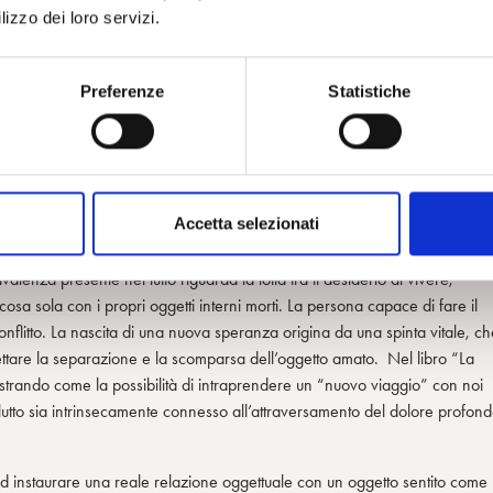
lizzo dei loro servizi.
ità di elaborare la perdita nella realtà esterna e di entrare in contatto
oneggiare il dolore e il tentativo di metterlo da parte potrebbe trasformare
omiglia a “gioia, esultanza e trionfo” e immergere il paziente in uno stato
Preferenze
Statistiche
ranca reazione maniacale.
stiamo osservando: da una parte l’ambivalenza esistente verso l’oggetto,
trapposto al desiderio di essere una cosa sola con l’oggetto perduto.
za verso l’oggetto, insita nella relazione d’amore, viene esacerbata dal
Accetta selezionati
ntificazione narcisistica, accade che l’odio verso l’oggetto o la situazion
roci del melanconico) e che il soggetto tragga da queste sofferenze un
alenza presente nel lutto riguarda la lotta tra il desiderio di vivere,
cosa sola con i propri oggetti interni morti. La persona capace di fare il
onflitto. La nascita di una nuova speranza origina da una spinta vitale, ch
cettare la separazione e la scomparsa dell’oggetto amato. Nel libro “La
strando come la possibilità di intraprendere un “nuovo viaggio” con noi
 un lutto sia intrinsecamente connesso all’attraversamento del dolore profon
ti ad instaurare una reale relazione oggettuale con un oggetto sentito come