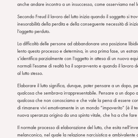
anche andare incontro a un insuccesso, come osserviamo nel lu
Secondo Freud il lavoro del lutto inizia quando il soggetto si tro
inesorabilità della perdita e della conseguente necessità di inizi
l’oggetto perduto.
La difficoltà delle persone ad abbandonare una posizione libid
lento questo processo e determina, in una prima fase, un estran
s’identifica parzialmente con l’oggetto in attesa di un nuovo equili
normali l’esame di realtà ha il sopravvento e quando il lavoro del 
al lutto stesso.
Elaborare il lutto significa, dunque, poter pensare a un dopo,
qualcosa che sembrava irrappresentabile. Pensare a un dopo apr
qualcosa che non conosciamo e che vale la pena di essere conos
di rimanere vivi emotivamente in un mondo “impoverito” (è il te
nuova speranza origina da una spinta vitale, che ha a che fare c
Il normale processo di elaborazione del lutto, che esita nell’inv
melanconico, nel quale la relazione narcisistica e ambivalente c