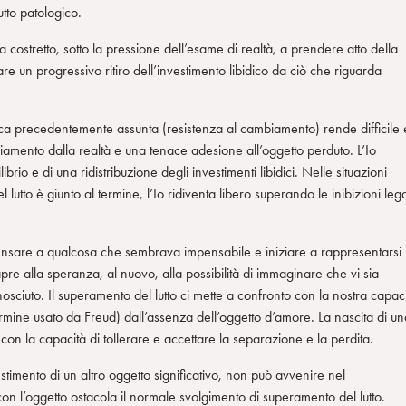
tto patologico.
va costretto, sotto la pressione dell’esame di realtà, a prendere atto della
are un progressivo ritiro dell’investimento libidico da ciò che riguarda
ica precedentemente assunta (resistenza al cambiamento) rende difficile 
iamento dalla realtà e una tenace adesione all’oggetto perduto. L’Io
brio e di una ridistribuzione degli investimenti libidici. Nelle situazioni
lutto è giunto al termine, l’Io ridiventa libero superando le inibizioni leg
 pensare a qualcosa che sembrava impensabile e iniziare a rappresentarsi
e alla speranza, al nuovo, alla possibilità di immaginare che vi sia
ciuto. Il superamento del lutto ci mette a confronto con la nostra capac
rmine usato da Freud) dall’assenza dell’oggetto d’amore. La nascita di un
on la capacità di tollerare e accettare la separazione e la perdita.
estimento di un altro oggetto significativo, non può avvenire nel
on l’oggetto ostacola il normale svolgimento di superamento del lutto.