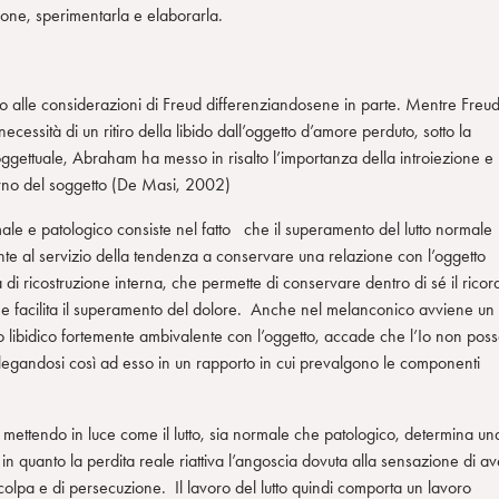
ione, sperimentarla e elaborarla.
ano alle considerazioni di Freud differenziandosene in parte. Mentre Freu
ecessità di un ritiro della libido dall’oggetto d’amore perduto, sotto la
oggettuale, Abraham ha messo in risalto l’importanza della introiezione e
terno del soggetto (De Masi, 2002)
ale e patologico consiste nel fatto che il superamento del lutto normale
te al servizio della tendenza a conservare una relazione con l’oggetto
i ricostruzione interna, che permette di conservare dentro di sé il ricor
 che facilita il superamento del dolore. Anche nel melanconico avviene un
to libidico fortemente ambivalente con l’oggetto, accade che l’Io non pos
tto legandosi così ad esso in un rapporto in cui prevalgono le componenti
mettendo in luce come il lutto, sia normale che patologico, determina un
in quanto la perdita reale riattiva l’angoscia dovuta alla sensazione di av
di colpa e di persecuzione. Il lavoro del lutto quindi comporta un lavoro