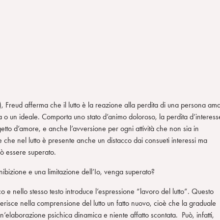
), Freud afferma che il lutto è la reazione alla perdita di una persona am
a o un ideale. Comporta uno stato d’animo doloroso, la perdita d’interess
etto d’amore, e anche l’avversione per ogni attività che non sia in
che nel lutto è presente anche un distacco dai consueti interessi ma
uò essere superato.
bizione e una limitazione dell’Io, venga superato?
 e nello stesso testo introduce l’espressione “lavoro del lutto”. Questo
serisce nella comprensione del lutto un fatto nuovo, cioè che la graduale
 un’elaborazione psichica dinamica e niente affatto scontata. Può, infatti,