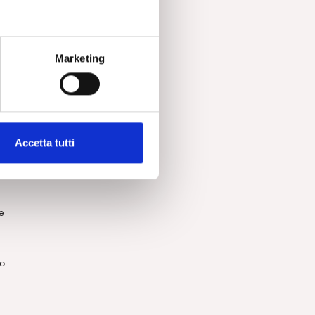
 in
Marketing
la
Accetta tutti
e
e
do