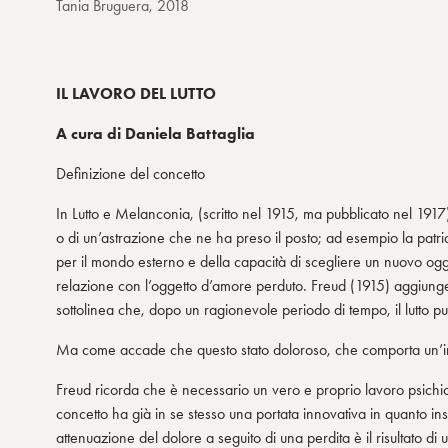
Tania Bruguera, 2018
IL LAVORO DEL LUTTO
A cura di Daniela Battaglia
Definizione del concetto
In Lutto e Melanconia, (scritto nel 1915, ma pubblicato nel 1917
o di un’astrazione che ne ha preso il posto; ad esempio la patri
per il mondo esterno e della capacità di scegliere un nuovo ogg
relazione con l’oggetto d’amore perduto. Freud (1915) aggiunge 
sottolinea che, dopo un ragionevole periodo di tempo, il lutto p
Ma come accade che questo stato doloroso, che comporta un’ini
Freud ricorda che è necessario un vero e proprio lavoro psichico
concetto ha già in se stesso una portata innovativa in quanto in
attenuazione del dolore a seguito di una perdita è il risultato di