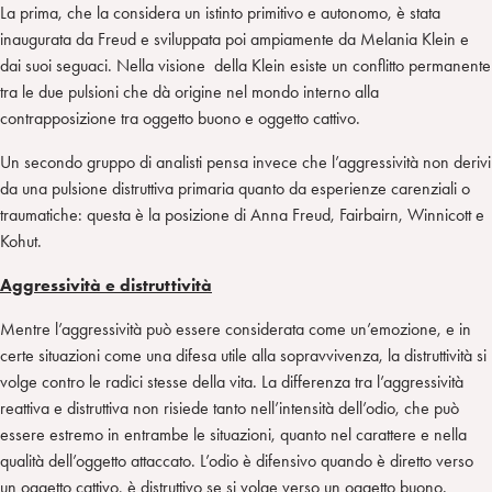
La prima, che la considera un istinto primitivo e autonomo, è stata
inaugurata da Freud e sviluppata poi ampiamente da Melania Klein e
dai suoi seguaci. Nella visione della Klein esiste un conflitto permanente
tra le due pulsioni che dà origine nel mondo interno alla
contrapposizione tra oggetto buono e oggetto cattivo.
Un secondo gruppo di analisti pensa invece che l’aggressività non derivi
da una pulsione distruttiva primaria quanto da esperienze carenziali o
traumatiche: questa è la posizione di Anna Freud, Fairbairn, Winnicott e
Kohut.
Aggressività e distruttività
Mentre l’aggressività può essere considerata come un’emozione, e in
certe situazioni come una difesa utile alla sopravvivenza, la distruttività si
volge contro le radici stesse della vita. La differenza tra l’aggressività
reattiva e distruttiva non risiede tanto nell’intensità dell’odio, che può
essere estremo in entrambe le situazioni, quanto nel carattere e nella
qualità dell’oggetto attaccato. L’odio è difensivo quando è diretto verso
un oggetto cattivo, è distruttivo se si volge verso un oggetto buono.