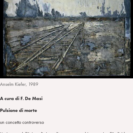
n
e
m
r
Anselm Kiefer, 1989
A cura di F. De Masi
Pulsione di morte
un concetto controverso