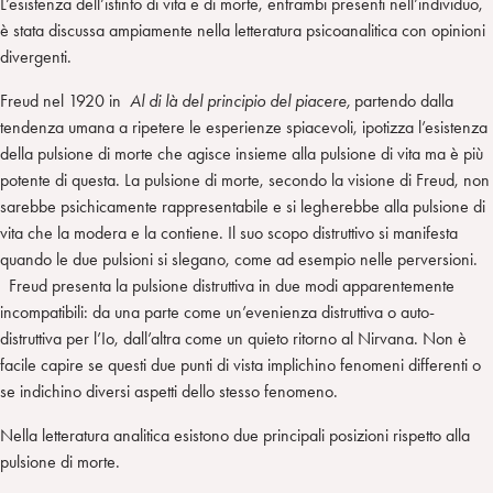
L’esistenza dell’istinto di vita e di morte, entrambi presenti nell’individuo,
è stata discussa ampiamente nella letteratura psicoanalitica con opinioni
divergenti.
Freud nel 1920 in
Al di là del principio del piacere,
partendo dalla
tendenza umana a ripetere le esperienze spiacevoli, ipotizza l’esistenza
della pulsione di morte che agisce insieme alla pulsione di vita ma è più
potente di questa. La pulsione di morte, secondo la visione di Freud, non
sarebbe psichicamente rappresentabile e si legherebbe alla pulsione di
vita che la modera e la contiene. Il suo scopo distruttivo si manifesta
quando le due pulsioni si slegano, come ad esempio nelle perversioni.
Freud presenta la pulsione distruttiva in due modi apparentemente
incompatibili: da una parte come un’evenienza distruttiva o auto-
distruttiva per l’Io, dall’altra come un quieto ritorno al Nirvana. Non è
facile capire se questi due punti di vista implichino fenomeni differenti o
se indichino diversi aspetti dello stesso fenomeno.
Nella letteratura analitica esistono due principali posizioni rispetto alla
pulsione di morte.