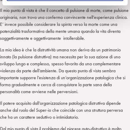
o
Il mio punto di vista è che il concetto di pulsione di morte, come pulsione
originaria, non trova una conferma convincente nell’esperienza clinica.
E’ invece possibile considerare la spinta verso la morte come una
potenzialità trasformativa della mente umana quando la vita diventa
soggettivamente e oggettivamente intollerabile.
La mia idea è che la distruttività umana non deriva da un patrimonio
innato (la pulsione distruttiva) ma necessita per la sua azione di uno
sviluppo lungo e complesso, spesso favorito da una complementare
violenza da parte dell’ambiente. Da questo punto di vista sembra
importante supporre l’esistenza di un’organizzazione patologica che si
forma gradualmente e cerca di conquistare la parte sana della
personalità come avviene nelle perversioni.
Il potere acquisito dall’organizzazione patologica distruttiva dipende
anche dal ruolo del Super-io che coincide con una struttura perversa
che ha un carattere seduttivo o intimidatorio.
Dal mio punto di vista il problema del piacere auto-distruttivo è molto