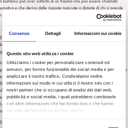
il bambino può aver sofferto di un trauma che può essere chiamato
emotivo
e che deriva dalle risposte mancate o distorte di chi si prende
cura di lui.
Consenso
Dettagli
Informazioni sui cookie
E’ possibile pensare che la sofferenza prolungata di un piccolo
bambino che non riceve un risposta empatica dalla madre possa
generare un nucleo di auto-distruttività.
Questo sito web utilizza i cookie
In questi casi l’attacco al sé vitale e libidico può essere una difesa
Utilizziamo i cookie per personalizzare contenuti ed
paradossale tesa a mettere fine a una sofferenza intollerabile. La rabbia
annunci, per fornire funzionalità dei social media e per
e l’odio diretti all’inizio contro la madre vengono spostati contro il sé
analizzare il nostro traffico. Condividiamo inoltre
libidico ritenuto responsabile della sofferenza. E’ possibile che questa
informazioni sul modo in cui utilizzi il nostro sito con i
dinamica che si sviluppa nelle prime fasi della vita sia destinata ad
nostri partner che si occupano di analisi dei dati web,
esplodere più avanti quando si creano situazioni traumatiche analoghe.
pubblicità e social media, i quali potrebbero combinarle
La rabbia inconsapevole può annullare la pulsione di vita e spingere
con altre informazioni che hai fornito loro o che hanno
alcuni individui a idealizzare la morte in uno stato d’animo euforico.
raccolto dal tuo utilizzo dei loro servizi.
Da questo punto di vista la fascinazione verso la morte rappresenta una
S