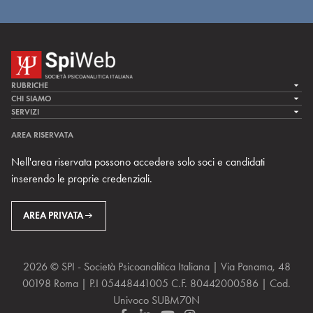
RUBRICHE
LA CURA
CHI SIAMO
LA SPI
SERVIZI
LA RICERCA
SPIPEDIA
TEAM DI SPIWEB
AREA RISERVATA
CULTURA E SOCIETÀ
CERCA UNO PSICOANALISTA
CONTATTI
Nell'area riservata possono accedere solo soci e candidati
MULTIMEDIA
ARCHIVIO STORICO
inserendo le proprie credenziali.
RIVISTE
AREA INTERNAZIONALE
CENTRI LOCALI DELLA SPI
PROSSIMI EVENTI
AREA PRIVATA
2026 © SPI - Società Psicoanalitica Italiana | Via Panama, 48
00198 Roma | P.I 05448441005 C.F. 80442000586 | Cod.
Univoco SUBM70N