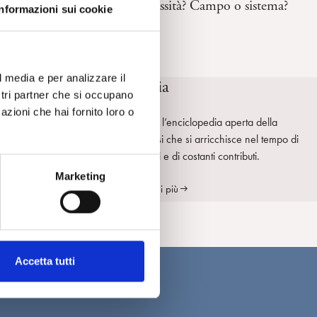
Linearità o complessità? Campo o sistema?
Informazioni sui cookie
Amedeo Falci
DC:
l media e per analizzare il
SpiPedia
ostri partner che si occupano
azioni che hai fornito loro o
SpiPedia è l’enciclopedia aperta della
psicoanalisi che si arricchisce nel tempo di
nuove voci e di costanti contributi.
Marketing
Scopri di più
Accetta tutti