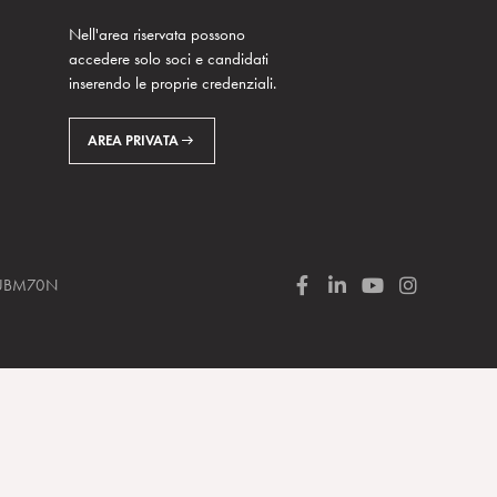
Nell'area riservata possono
accedere solo soci e candidati
inserendo le proprie credenziali.
AREA PRIVATA
 SUBM70N
F
L
Y
I
a
i
o
n
c
n
u
s
e
k
T
t
b
e
u
a
o
d
b
g
o
I
e
r