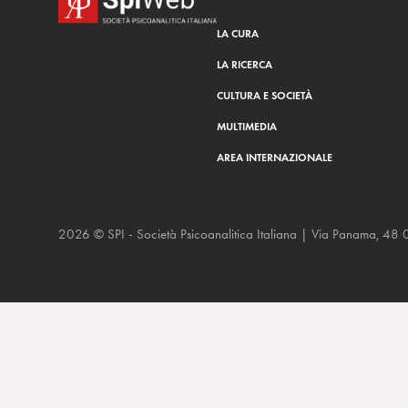
LA CURA
LA RICERCA
CULTURA E SOCIETÀ
MULTIMEDIA
AREA INTERNAZIONALE
2026 © SPI - Società Psicoanalitica Italiana | Via Panam
20-21 ottobre 2017 Silver Spring, Maryland,US Two-day Consens