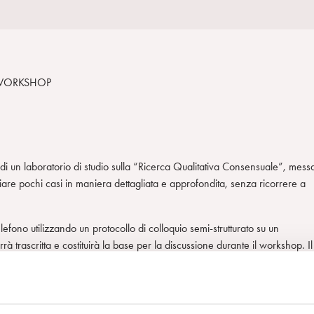
 WORKSHOP
, di un laboratorio di studio sulla “Ricerca Qualitativa Consensuale”, mess
iare pochi casi in maniera dettagliata e approfondita, senza ricorrere a
lefono utilizzando un protocollo di colloquio semi-strutturato su un
rrà trascritta e costituirà la base per la discussione durante il workshop. Il
prescelto. Mentre, nella mattina del secondo giorno, si procederà ad una
 caso, seguendo lo schema descritto e poi procederà, con lo stesso metodo
 secondo giorno, verranno discussi altri temi fondamentali per questa
 temi di etica, team di ricerca, meta-analisi qualitative.