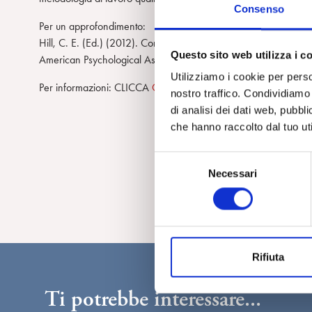
Consenso
m
Per un approfondimento:
Hill, C. E. (Ed.) (2012). Consensual qualitative research: A pr
Questo sito web utilizza i c
American Psychological Association.
Utilizziamo i cookie per perso
Per informazioni: CLICCA
QUI
nostro traffico. Condividiamo 
di analisi dei dati web, pubbl
che hanno raccolto dal tuo uti
S
Necessari
e
l
e
z
i
Rifiuta
o
n
Ti potrebbe interessare...
e
d