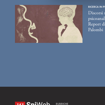
e
RICERCA IN P
l
Discorsi 
c
psicoanali
o
Report di
n
Palombi
s
e
n
s
o
RUBRICHE