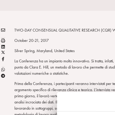
E
Condividi:
TWO-DAY CONSENSUAL QUALITATIVE RESEARCH (CQR)
M
S
October 20-21, 2017
A
t
L
I
Silver Spring, Maryland, United States
a
X
i
L
m
/
n
F
La Conferenza ha un impianto molto innovativo. Si tratta, infatti
p
T
k
B
punto da Clara E. Hill, un metodo di lavoro che permette di stud
a
w
e
valutazioni numeriche o statistiche.
T
i
d
e
t
i
Prima della Conferenza, i partecipanti veranno intervistati per te
l
t
n
argomento specifico di rilevanza clinica e teorica. L’intervista ve
e
e
primo giorno, il lavorò verterà sui dati fondamentali del tema 
g
r
analisi incrociata dei dati. Il gruppo lavorerà prima solo su un
r
lavorando in sottogruppi, sui rimanenti casi. Nel pomeriggio del
a
metodologia di lavoro quali, ad esempio, i protocolli di colloquio,