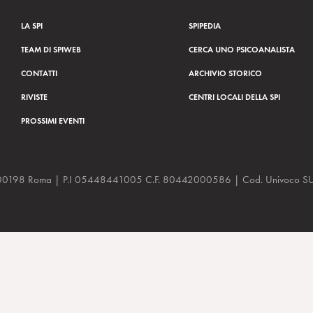
LA SPI
SPIPEDIA
TEAM DI SPIWEB
CERCA UNO PSICOANALISTA
CONTATTI
ARCHIVIO STORICO
RIVISTE
CENTRI LOCALI DELLA SPI
PROSSIMI EVENTI
a, 48 00198 Roma | P.I 05448441005 C.F. 80442000586 | Cod. Univoco
ual Qualitative Research (CQR) Workshop