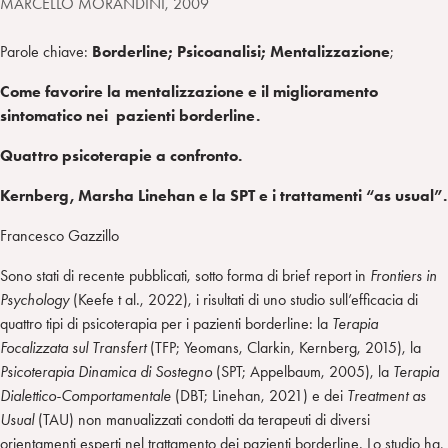
MARCELLO MORANDINI, 2009
Parole chiave:
Borderline; Psicoanalisi; Mentalizzazione
;
Come favorire la mentalizzazione e il miglioramento
sintomatico
nei pazienti borderline.
Quattro psicoterapie a confronto.
Kernberg, Marsha Linehan e la SPT e i trattamenti “as usual”.
Francesco Gazzillo
Sono stati di recente pubblicati, sotto forma di brief report in
Frontiers in
Psychology
(Keefe t al., 2022), i risultati di uno studio sull’efficacia di
quattro tipi di psicoterapia per i pazienti borderline: la
Terapia
Focalizzata sul Transfert
(TFP; Yeomans, Clarkin, Kernberg, 2015), la
Psicoterapia Dinamica di Sostegno
(SPT; Appelbaum, 2005), la
Terapia
Dialettico-Comportamentale
(DBT; Linehan, 2021) e dei
Treatment as
Usual
(TAU) non manualizzati condotti da terapeuti di diversi
orientamenti esperti nel trattamento dei pazienti borderline. Lo studio ha,