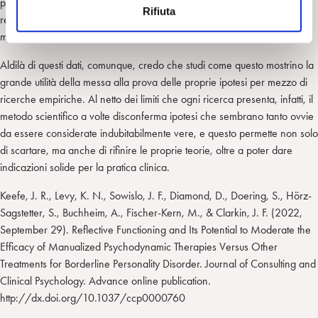
proprio modo di vivere le relazioni oggettuali (TFP), quanto da una
Rifiuta
s
relazione terapeutica positiva che “insegni e mostri” cosa vuol dire
o
mentalizzare.
Aldilà di questi dati, comunque, credo che studi come questo mostrino la
grande utilità della messa alla prova delle proprie ipotesi per mezzo di
ricerche empiriche. Al netto dei limiti che ogni ricerca presenta, infatti, il
metodo scientifico a volte disconferma ipotesi che sembrano tanto ovvie
da essere considerate indubitabilmente vere, e questo permette non solo
di scartare, ma anche di rifinire le proprie teorie, oltre a poter dare
indicazioni solide per la pratica clinica.
Keefe, J. R., Levy, K. N., Sowislo, J. F., Diamond, D., Doering, S., Hörz-
Sagstetter, S., Buchheim, A., Fischer-Kern, M., & Clarkin, J. F. (2022,
September 29). Reflective Functioning and Its Potential to Moderate the
Efficacy of Manualized Psychodynamic Therapies Versus Other
Treatments for Borderline Personality Disorder. Journal of Consulting and
Clinical Psychology. Advance online publication.
http://dx.doi.org/10.1037/ccp0000760