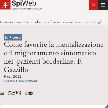
T
o
g
Home
Ricerca in Psicoanalisi
Come favorire la mentalizzazione e il miglioram
>
>
g
l
e
La Ricerca
n
Come favorire la mentalizzazione
a
e il miglioramento sintomatico
v
nei pazienti borderline. F.
i
g
Gazzillo
a
8 nov 2022
t
RICERCA IN PSICOANALISI
i
o
E
S
L
X
F
T
n
Condividi:
M
t
i
/
B
e
A
a
n
T
l