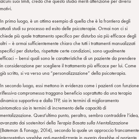
alcuni suoi limiti, credo che questo studio meriti attenzione per diversi
motivi.
In primo luogo, è un ottimo esempio di quella che è la frontiera degli
attuali studi su processo ed esito delle psicoterapie. Ormai non ci si
chiede più quale trattamento specifico per disturbo sia più efficace degli
altri – è ormai sufficientemente chiaro che tutti i trattamenti manualizzati
specifici per disturbo, rispettate certe condizioni, sono ugualmente
efficaci – bensì quali sono le caratteristiche di un paziente da prendere
in considerazione per scegliere il trattamento più efficace per lui. Come
già scritto, si va verso una “personalizzazione” della psicoterapia.
In secondo luogo, essi mettono in evidenza come i pazienti con funzione
riflessiva compromessa traggano beneficio soprattutto da una terapia
dinamica supportiva e dalla TFP, sia in termini di miglioramento
sintomatico sia in termini di incremento delle capacità di
mentalizzazione. Quest’ultimo punto, peraltro, sembra contraddire l’idea,
avanzata dai sostenitori della
Terapia Basata sulla Mentalizzazione
(Bateman & Fonagy, 2014), secondo la quale un approccio francamente
interpretativo sarebbe anti-mentalizzante in quanto darebbe al paziente