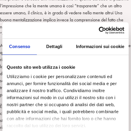
l’impressione che la mente umana è così “trasparente” che un altro
essere umano, il clinico, è in grado di vedere nella mente altrui Una
buona mentalizzazione implica invece la comprensione del fatto che
non si può “sapere” cosa pensi o provi un’altra persona (la mente è
“opaca”), ma solo immaginarlo e ipotizzarlo.
Al contempo, però, anche un approccio assai meno interpretativo, come
Consenso
Dettagli
Informazioni sui cookie
quello supportivo, sembra favorire un incremento della funzione
riflessiva, soprattutto in pazienti in cui essa è molto deficitaria, cosa che
lascia pensare che tale funzione possa beneficiare, in modo per così
Questo sito web utilizza i cookie
dire indiretto, anche del rafforzamento dell’Io o del Sé derivato dal
Utilizziamo i cookie per personalizzare contenuti ed
sostegno del clinico. O, e questa è un’altra ipotesi possibile, da un
annunci, per fornire funzionalità dei social media e per
trattamento eseguito seguendo fedelmente un manuale, cioè
analizzare il nostro traffico. Condividiamo inoltre
prevedibile.
informazioni sul modo in cui utilizzi il nostro sito con i
nostri partner che si occupano di analisi dei dati web,
È bene però sottolineare che, in questo come nei due studi precedenti
pubblicità e social media, i quali potrebbero combinarle
che hanno valutato i cambiamenti della RF nel corso di una TFP, la RF è
con altre informazioni che hai fornito loro o che hanno
stata valutata per mezzo della scala di valutazione della funzione
raccolto dal tuo utilizzo dei loro servizi.
riflessiva applicata ai trascritti della
Adult Attachment Interview
, e non