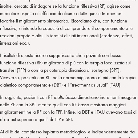
inoltre, cercato di indagare se la funzione riflessiva (RF) agisse come
mediatore rispetto all’efficacia di alcune o tutte queste terapie nel
favorire il miglioramento sintomatico. Ricordiamo che, con funzione
riflessiva, si intende la capacità di comprendere il comportamento e le
reazioni proprie e altrui in termini di stati intenzionali (credenze, affetti,
intenzioni ecc.).
I risultati di questa ricerca suggeriscono che i pazienti con bassa
funzione riflessiva (RF) migliorano di più con la terapia focalizzata sul
transfert (TFP) o con la psicoterapia dinamica di sostegno (SPT).
Viceversa, pazienti con RF nella norma migliorano di più con la terapia
dialettico comportamentale (DBT) e i “treatment as usual” (TAU).
In aggiunta, pazienti con RF
molto bassa
dimostrano incrementi maggiori
nella RF con la SPT, mentre quelli con RF
bassa
mostrano maggiori
miglioramenti nella RF con la TFP. Infine, la DBT e i TAU avevano tassi di
drop-out superiori a quelli di TFP e SPT.
Al di là del complesso impianto metodologico, e indipendentemente da