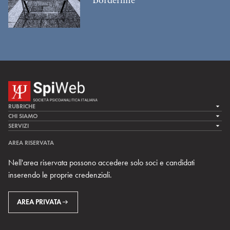
Borderline
RUBRICHE
LA CURA
CHI SIAMO
LA SPI
SERVIZI
LA RICERCA
SPIPEDIA
TEAM DI SPIWEB
AREA RISERVATA
CULTURA E SOCIETÀ
CERCA UNO PSICOANALISTA
CONTATTI
Nell'area riservata possono accedere solo soci e candidati
MULTIMEDIA
ARCHIVIO STORICO
inserendo le proprie credenziali.
RIVISTE
AREA INTERNAZIONALE
CENTRI LOCALI DELLA SPI
PROSSIMI EVENTI
AREA PRIVATA