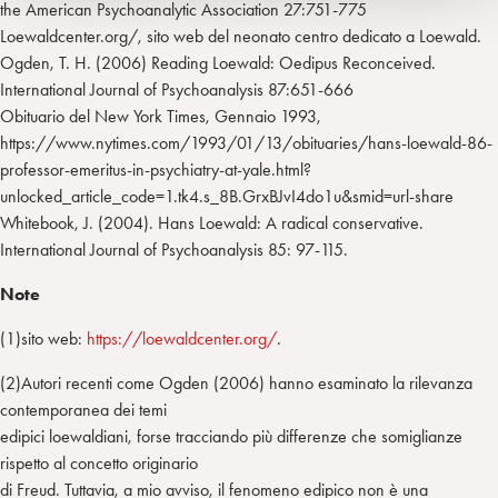
the American Psychoanalytic Association 27:751-775
Loewaldcenter.org/, sito web del neonato centro dedicato a Loewald.
Ogden, T. H. (2006) Reading Loewald: Oedipus Reconceived.
International Journal of Psychoanalysis 87:651-666
Obituario del New York Times, Gennaio 1993,
https://www.nytimes.com/1993/01/13/obituaries/hans-loewald-86-
professor-emeritus-in-psychiatry-at-yale.html?
unlocked_article_code=1.tk4.s_8B.GrxBJvI4do1u&smid=url-share
Whitebook, J. (2004). Hans Loewald: A radical conservative.
International Journal of Psychoanalysis 85: 97-115.
Note
(1)sito web:
https://loewaldcenter.org/
.
(2)Autori recenti come Ogden (2006) hanno esaminato la rilevanza
contemporanea dei temi
edipici loewaldiani, forse tracciando più differenze che somiglianze
rispetto al concetto originario
di Freud. Tuttavia, a mio avviso, il fenomeno edipico non è una