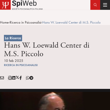
T
o
g
Home
Ricerca in Psicoanalisi
Hans W. Loewald Center di M.S. Piccolo
>
>
g
l
e
La Ricerca
n
Hans W. Loewald Center di
a
M.S. Piccolo
v
i
10 feb 2025
RICERCA IN PSICOANALISI
g
a
E
S
L
X
F
T
t
Condividi:
M
t
i
/
B
e
i
A
a
n
T
l
o
I
m
k
w
e
n
L
p
e
i
g
a
d
t
r