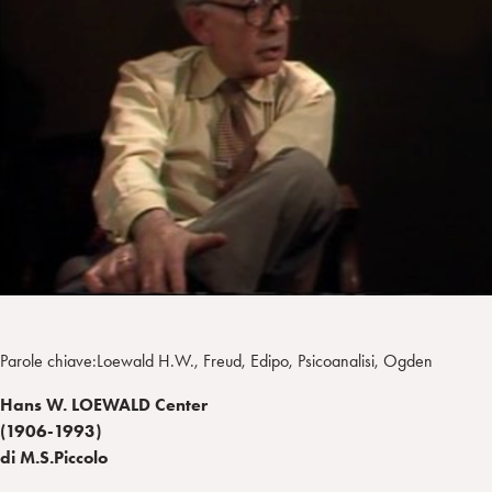
i
t
a
n
e
m
r
Parole chiave:Loewald H.W., Freud, Edipo, Psicoanalisi, Ogden
Hans W. LOEWALD Center
(1906-1993)
di M.S.Piccolo