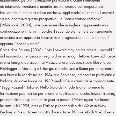
mantenendo però un’attenzione particolare a come i fenomeni
distintamente freudiani si manifestino nel mondo contemporaneo,
includendo in maniera critica anche sviluppi teorici più recenti. Loewald
stesso incarnava questa prospettiva: un “conservatore radicale”
(Whitebook, 2004), un’espressione che in inglese rappresenta una
contraddizione in termini, poiché il secondo elemento è comunemente
associato a un approccio innovativo e progressista, mentre il primo è,
appunto, “conservatore”.
Come dice Balsam (2008): “My Loewald may not be others’ Loewald,”
dal momento che lascia un segno diverso in ogni lettore. Loewald nasce
in una famiglia ebraica in un’Alsazia allora tedesca, studia filosofia con
Heidegger a Marburg e Friburgo, si trasferisce a Roma per completare
una laurea in Medicina nel 1934 alla Sapienza, ed esercita psichiatria a
Padova, da dove fugge nel 1939 negli USA a causa delle sopraggiunte
“Leggi Razziali” italiane. Nello Stato del Rhode Island riprende la
formazione psichiatrica per ottenere l’abilitazione locale. Inizia il training
psicoanalitico negli anni della guerra presso il Washington-Baltimore
Institute. Nel 1955, presso l’istituto psicoanalitico del Western New
England a New Haven (la città dove si trova l’Università di Yale) diventa