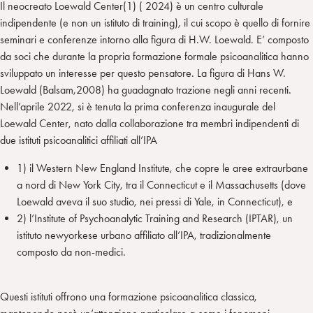
Il neocreato Loewald Center(1) ( 2024) è un centro culturale
indipendente (e non un istituto di training), il cui scopo è quello di fornire
seminari e conferenze intorno alla figura di H.W. Loewald. E’ composto
da soci che durante la propria formazione formale psicoanalitica hanno
sviluppato un interesse per questo pensatore. La figura di Hans W.
Loewald (Balsam,2008) ha guadagnato trazione negli anni recenti.
Nell’aprile 2022, si è tenuta la prima conferenza inaugurale del
Loewald Center, nato dalla collaborazione tra membri indipendenti di
due istituti psicoanalitici affiliati all’IPA
1) il Western New England Institute, che copre le aree extraurbane
a nord di New York City, tra il Connecticut e il Massachusetts (dove
Loewald aveva il suo studio, nei pressi di Yale, in Connecticut), e
2) l’Institute of Psychoanalytic Training and Research (IPTAR), un
istituto newyorkese urbano affiliato all’IPA, tradizionalmente
composto da non-medici.
Questi istituti offrono una formazione psicoanalitica classica,