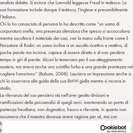
analista didatta. Si evince che Loewald leggesse Freud in tedesco. La
sua formazione include dunque il tedesco, l’inglese e presumibilmente
l’italiano.
Chi lo ha conosciuto di persona lo ha descritto come “un uomo di
corporatura snella, una presenza silenziosa che spesso si accoccolava
mentre ascoltava il materiale dei casi, con la mano sulla fronte come il
Pensatore di Rodin; un uomo incline a un ascolto ricettivo e reattivo, di
poche parole ma incisive, capace di essere diretto e di non perdere
tempo in giri di parole. Alcuni lo temevano per il suo atteggiamento
austero, ma aveva anche uno scintillio furbo e una grande prontezza nel
cogliere l’umorismo” (Balsam, 2008). Lasciava un’impressione anche a
chi lo osservava alla guida della sua BMW gialla mentre si recava in
studio.
La rilevanza del suo pensiero sta nell’aver gestito divisioni e
ramificazioni della psicoanalisi di quegli anni, mantenendo un punto di
partenza freudiano, non dogmatico, fresco e rilevante, in quanto non
assumeva che il maestro dovesse avere ragione per sé, ma con
freschezza notava nella realtà che osservava fenomeni freudiani oltre
Freud stesso.