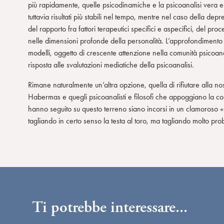
più rapidamente, quelle psicodinamiche e la psicoanalisi vera
tuttavia risultati più stabili nel tempo, mentre nel caso della d
del rapporto fra fattori terapeutici specifici e aspecifici, del pr
nelle dimensioni profonde della personalità. L’approfondimento di 
modelli, oggetto di crescente attenzione nella comunità psicoanal
risposta alle svalutazioni mediatiche della psicoanalisi.
Rimane naturalmente un’altra opzione, quella di rifiutare alla nost
Habermas e quegli psicoanalisti e filosofi che appoggiano la co
hanno seguito su questo terreno siano incorsi in un clamoroso «a
tagliando in certo senso la testa al toro, ma tagliando molto pr
Ti potrebbe interessare...