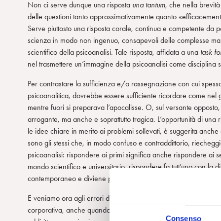
Non ci serve dunque una risposta
una tantum
, che nella brevità 
delle questioni tanto approssimativamente quanto «efficacemente»,
Serve piuttosto una risposta corale, continua e competente da par
scienza in modo non ingenuo, consapevoli delle complesse ma ri
scientifico della psicoanalisi. Tale risposta, affidata a una
task fo
nel trasmettere un’immagine della psicoanalisi come disciplina se
Per contrastare la sufficienza e/o rassegnazione con cui spesso 
psicoanalitica, dovrebbe essere sufficiente ricordare come nel gi
mentre fuori si preparava l’apocalisse. O, sul versante opposto,
arrogante, ma anche e soprattutto tragica. L’opportunità di una 
le idee chiare in merito ai problemi sollevati, è suggerita anche d
sono gli stessi che, in modo confuso e contraddittorio, riecheg
psicoanalisi: rispondere ai primi significa anche rispondere ai 
mondo scientifico e universitario, rispondere fa tutt’uno con la d
contemporaneo e diviene pertanto una questione di sopravvive
E veniamo ora agli errori da evitare. Il primo è quello della ris
corporativa, anche quando è intesa in buona fede a tutelare i nost
Consenso