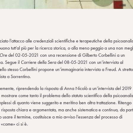
to l’attacco alle credenziali scientifiche e terapeutiche della psicoanalis
buono tutt’al più per la ricerca storica, o alla meno peggio a una non megl
 Ore
del 02-05-2021 con una recensione di Gilberto Corbellini a un
ca. Segue il
Corriere della Sera
del 08-05-2021 con un’intervista al
llo stesso Corbellini propone un’immaginaria intervista a Freud. A stretto
ista a Sorrentino.
brevemente, riprendendo la risposta di Anna Nicolò a un’intervista del 2019
 mostrare come tanto il problema dello statuto scientifico della psicoanalis
plessi di quanto viene suggerito e meritino ben altra trattazione. Ritengo
na risposta chiara e argomentata, ma anche sistematica e continua, da par
 usare il termine, costituisce a mio avviso l’essenza del processo di
a «come» ci si è.