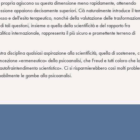
 e propria agiscono su questa dimensione meno rapidamente, ottenendo
epressione appaiono decisamente superiori. Ciò naturalmente introduce il t
ocesso e dell’esito terapeutico, nonché della valutazione delle trasformazion
tali questioni, insieme a quella della scientificità e del rapporto fra
itica internazionale, rappresenta il più sicuro e promettente terreno di
ra disciplina qualsiasi aspirazione alla scientificità, quella di sostenere, 
ncezione «ermeneutica» della psicoanalisi, che Freud e tutti coloro che l
utofraintendimento scientistico». Ci si risparmierebbero così molti proble
obabilmente le gambe alla psicoanalisi.