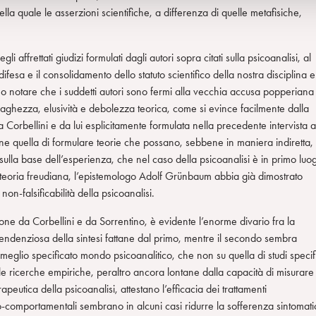
ella quale le asserzioni scientifiche, a differenza di quelle metafisiche,
gli affrettati giudizi formulati dagli autori sopra citati sulla psicoanalisi, al
ifesa e il consolidamento dello statuto scientifico della nostra disciplina e
no notare che i suddetti autori sono fermi alla vecchia accusa popperiana 
a vaghezza, elusività e debolezza teorica, come si evince facilmente dalla
Corbellini e da lui esplicitamente formulata nella precedente intervista a
quella di formulare teorie che possano, sebbene in maniera indiretta,
sulla base dell’esperienza, che nel caso della psicoanalisi è in primo luo
 teoria freudiana, l’epistemologo Adolf Grünbaum abbia già dimostrato
n-falsificabilità della psicoanalisi.
one da Corbellini e da Sorrentino, è evidente l’enorme divario fra la
 tendenziosa della sintesi fattane dal primo, mentre il secondo sembra
 meglio specificato mondo psicoanalitico, che non su quella di studi specifi
 ricerche empiriche, peraltro ancora lontane dalla capacità di misurare 
peutica della psicoanalisi, attestano l’efficacia dei trattamenti
vo-comportamentali sembrano in alcuni casi ridurre la sofferenza sintomati