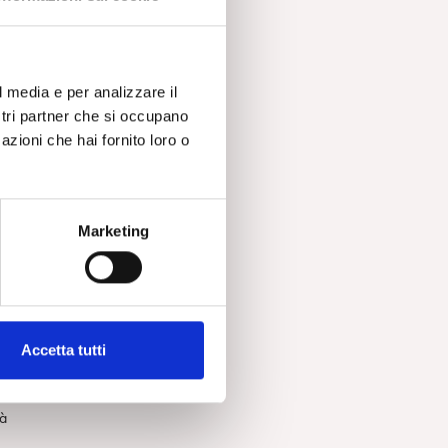
la
ù
are
l media e per analizzare il
 di
ostri partner che si occupano
azioni che hai fornito loro o
na,
Marketing
re
Accetta tutti
tà