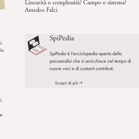
Linearità o complessità? Campo o sistema?
Amedeo Falci
SpiPedia
i,
io
SpiPedia è l’enciclopedia aperta della
psicoanalisi che si arricchisce nel tempo di
nuove voci e di costanti contributi.
Scopri di più
i,
te