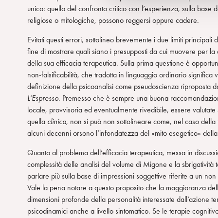
e
unico: quello del confronto critico con l’esperienza, sulla base d
l
religiose o mitologiche, possono reggersi oppure cadere.
c
o
Evitati questi errori, sottolineo brevemente i due limiti principali de
n
fine di mostrare quali siano i presupposti da cui muovere per la d
s
della sua efficacia terapeutica. Sulla prima questione è opportu
e
non-falsificabilità, che tradotta in linguaggio ordinario signific
n
definizione della psicoanalisi come pseudoscienza riproposta da 
s
L’Espresso
. Premesso che è sempre una buona raccomandazione 
o
locale, provvisoria ed eventualmente rivedibile, essere valutate 
quella
clinica
, non si può non sottolineare come, nel caso della
alcuni decenni orsono l’infondatezza del «mito esegetico» della no
Quanto al problema dell’efficacia terapeutica, messa in discussi
complessità delle analisi del volume di Migone e la sbrigatività
parlare più sulla base di impressioni soggettive riferite a un non
Vale la pena notare a questo proposito che la maggioranza delle
dimensioni profonde della personalità interessate dall’azione tera
psicodinamici anche a livello sintomatico. Se le terapie cogniti