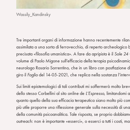
m
Wassily_Kandinsky
Tre importanti organi di informazione hanno recentemente rilancia
assimilata a una sorta di ferrovecchio, di reperto archeologico 
precisata «filosofia umanistica». A fare da apripista è il
Sole 24
volume di Paolo Migone sull’efficacia della terapia psicodinami
neurologo Rosario Sorrentino, che in un libro con postfazione de
giro il
Foglio
del 14-05-2021, che replica nella sostanza l’interv
Sui limiti epistemologici di tali contributi mi soffermerò molto 
dello stesso Corbellini al sito
online
de
L’Espresso
, limitandomi a
quanto quello della sua efficacia terapeutica siano molto più com
più utile proporre una riflessione generale sulla necessità di u
della comunità psicoanalitica. Tale risposta, se proprio dobbiamo
outreach
: non è importante «esserci», o esserci a tutti i costi, m