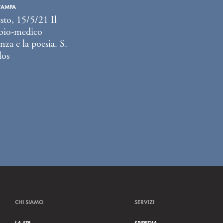
TAMPA
sto, 15/5/21 Il
bio-medico
enza e la poesia. S.
los
CHI SIAMO
SERVIZI
LA SPI
SPIPEDIA