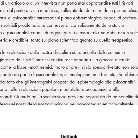
di un articolo o di un’intervista non potrà mai approfondire tutti i risvolti
 dal punto di vista mediatico, sollevate dai detrattori della psicoanalisi.
te di psicoanalisti attrezzati sul piano epistemologico, capaci di parlare 
solvibili problematiche connesse al consolidamento dello statuto
rce
psicoanalisti capaci di raggiungere i
mass media
, sarebbe essenziale
ria e credibile, tanto sul piano scientifico quanto su quello terapeutico.
le svalutazioni della nostra disciplina sono accolte dalla comunità
ardino dei Finzi Contini si continuasse imperterriti a giocare a tennis,
 come la frase «molti nemici, molto onore», si sia spesso rivelata non solo
risposta da parte di psicoanalisti epistemologicamente formati, che abbia
al fatto che gli interrogativi proposti dall’epistemologia alla psicoanalisi
giano nelle svalutazioni popolari, mediatiche e accademiche alla
secondi. Quando poi la svalutazione proviene soprattutto da personalità d
ifesa del posto della nostra disciplina nel panorama scientifico-culturale
nza.
posta piccata e risentita, che viene immediatamente letta come di parte e
ri pazienti, dei quali i detrattori mediatici della psicoanalisi potrebbero
Dettagli