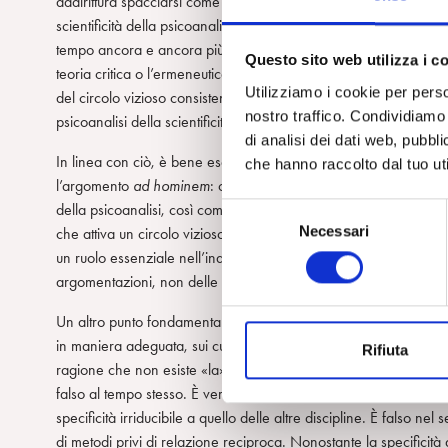
addirittura spacciarsi come difensori. Un altro errore è quello di
scientificità della psicoanalisi. Sui limiti della scienza si può 
tempo ancora e ancora più radicalmente, nelle varie correnti «
Questo sito web utilizza i c
teoria critica o l’ermeneutica, ma farlo mentre ci si interroga sull
Utilizziamo i cookie per perso
del circolo vizioso consistente nel sovrapporre, come talvolta è st
nostro traffico. Condividiamo 
psicoanalisi della scientificità, presupponendone quell’attendibi
di analisi dei dati web, pubbl
In linea con ciò, è bene escludere, anche perché si tratta di u
che hanno raccolto dal tuo uti
l’argomento
ad hominem
: criticare i critici della psicoanalisi,
della psicoanalisi, così come «psicoanalizzare» la scienza, è, nel
S
Necessari
che attiva un circolo vizioso che è assolutamente necessario evit
e
un ruolo essenziale nell’indurli ad argomentare contro di essa, 
l
argomentazioni, non delle motivazioni o dei problemi personali d
e
z
Un altro punto fondamentale riguarda il metodo scientifico. È q
i
in maniera adeguata, sui cui si generano spesso equivoci e che
Rifiuta
o
ragione che non esiste «la» scienza, ma esistono le singole dis
n
falso al tempo stesso. È vero nel senso che la psicoanalisi, nel
e
specificità irriducibile a quello delle altre discipline. È falso ne
d
di metodi privi di relazione reciproca. Nonostante la specificità 