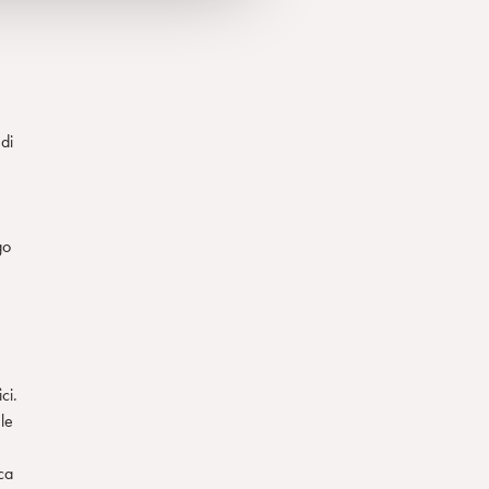
di
go
ci.
le
ca