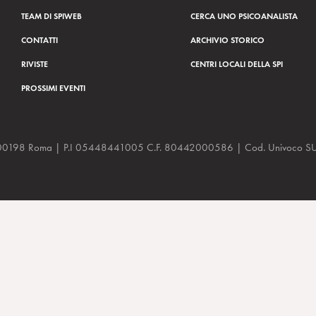
TEAM DI SPIWEB
CERCA UNO PSICOANALISTA
CONTATTI
ARCHIVIO STORICO
RIVISTE
CENTRI LOCALI DELLA SPI
PROSSIMI EVENTI
a, 48 00198 Roma | P.I 05448441005 C.F. 80442000586 | Cod. Univoco
terapeutico agli enactments. Roma, 20 e 21 Ott. 2012.