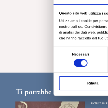
m
Questo sito web utilizza i c
Utilizziamo i cookie per perso
nostro traffico. Condividiamo 
di analisi dei dati web, pubbl
che hanno raccolto dal tuo uti
S
Necessari
e
l
e
z
i
Rifiuta
o
Ti potrebbe interessare...
n
e
d
RICERCA IN P
e