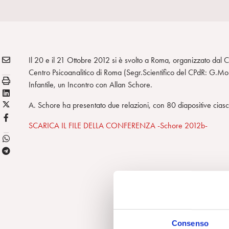
E
Condividi:
Il 20 e il 21 Ottobre 2012 si è svolto a Roma, organizzato dal 
M
Centro Psicoanalitico di Roma (Segr.Scientifico del CPdR: G.Monn
S
A
Infantile, un Incontro con Allan Schore.
t
L
I
a
X
i
A. Schore ha presentato due relazioni, con 80 diapositive cia
L
m
/
n
F
SCARICA IL FILE DELLA CONFERENZA -Schore 2012b-
p
T
k
B
a
w
e
T
i
d
e
t
i
l
t
n
e
e
g
r
r
Consenso
a