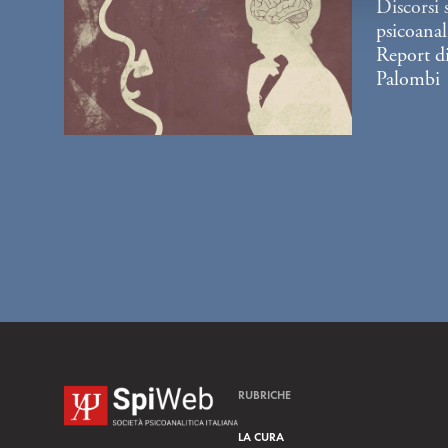
Discorsi 
l
psicoanali
c
Report di
o
Palombi
n
s
e
n
s
o
RUBRICHE
LA CURA