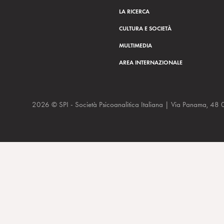
LA RICERCA
CULTURA E SOCIETÀ
MULTIMEDIA
AREA INTERNAZIONALE
2026 © SPI - Società Psicoanalitica Italiana | Via Panam
Schore A. (2012b) – Un cambiamento di paradigma nell’approccio 