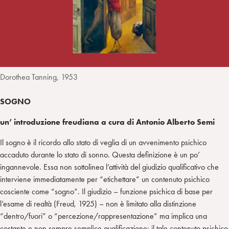
n
e
m
r
Dorothea Tanning, 1953
SOGNO
un’ introduzione freudiana a cura di Antonio Alberto
Semi
Il sogno è il ricordo allo stato di veglia di un avvenimento psichico
accaduto durante lo stato di sonno. Questa definizione è un po’
ingannevole. Essa non sottolinea l’attività del giudizio qualificativo che
interviene immediatamente per “etichettare” un contenuto psichico
cosciente come “sogno”. Il giudizio – funzione psichica di base per
l’esame di realtà (Freud, 1925) – non è limitato alla distinzione
“dentro/fuori” o “percezione/rappresentazione” ma implica una
costante e non sempre semplice qualificazione: il tale contenuto psichico