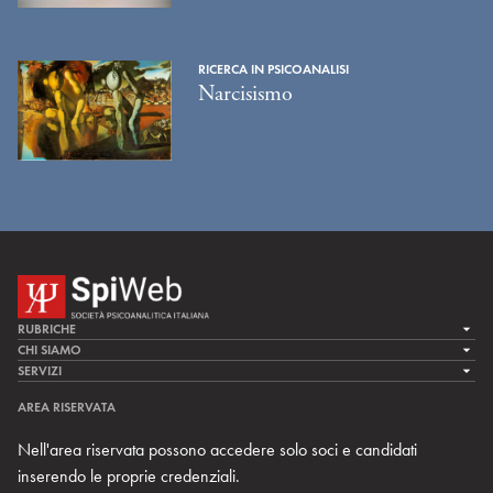
RICERCA IN PSICOANALISI
Narcisismo
RUBRICHE
LA CURA
CHI SIAMO
LA SPI
SERVIZI
LA RICERCA
SPIPEDIA
TEAM DI SPIWEB
AREA RISERVATA
CULTURA E SOCIETÀ
CERCA UNO PSICOANALISTA
CONTATTI
Nell'area riservata possono accedere solo soci e candidati
MULTIMEDIA
ARCHIVIO STORICO
inserendo le proprie credenziali.
RIVISTE