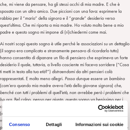
che, mi viene da pensare, ha gli stessi occhi di mia madre. E che è
sposata con un altro amico. Due piccioni con una fava: esprimere la
rabbia per il “
marìo
” della signora e il “
grande
” desiderio verso
quest’ultima. Che mi riporta a mia madre. Ho voluto molto bene a mio
padre e questo sogno mi impone di (ri)chiedermi come mai.
Ai nostri scopi questo sogno è utile perché le associazioni su un dettaglio
(il sogno era complicato e stranamente pensavo di ricordarlo tutto)
hanno consentito di dipanare un filo di pensiero che esprimeva un forte
desiderio il quale, tuttavia, a livello cosciente mi faceva sorridere (“Cosa
ti metti in testa alla tua età?”)
distraendomi
da altri pensieri colà
rappresentati. E molto meno allegri.
Posso dunque essere un bambino
(com’ero quando mia madre aveva l’età della giovane signora)
che,
benché con tutti i problemi di quell’età, non avrebbe però i problemi che
ho ora.
Bel colpo, penso per giunta, questo sogno va benissimo per i
colleghi che mi hanno chiesto di scrivere la voce “sogno” per SPIpedia
(ecco un grattacapo esterno, finora non risolto). Fili di pensiero diversi
vengono intrecciati per realizzare il desiderio di risolvere alcuni
Consenso
Dettagli
Informazioni sui cookie
problemi (come scrivere la ‘voce’?) negandoli e spostando l’attenzione