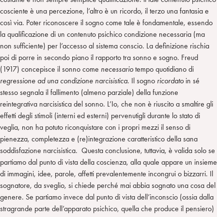
cosciente è una percezione, l’altro è un ricordo, il terzo una fantasia e
così via. Poter riconoscere il sogno come tale è fondamentale, essendo
la qualificazione di un contenuto psichico condizione necessaria (ma
non sufficiente) per l’accesso al sistema conscio. La definizione rischia
poi di porre in secondo piano il rapporto tra sonno e sogno. Freud
(1917) concepisce il sonno come
necessario
tempo quotidiano di
regressione ad una condizione narcisistica
. Il sogno
ricordato
in sé
stesso segnala il fallimento (almeno parziale) della funzione
reintegrativa narcisistica del sonno. L’Io, che non è riuscito a smaltire gli
effetti degli stimoli (interni ed esterni) pervenutigli durante lo stato di
veglia, non ha potuto riconquistare con i propri mezzi il senso di
pienezza, completezza e (re)integrazione caratteristico della sana
soddisfazione narcisistica. Questa conclusione, tuttavia, è valida solo se
partiamo dal punto di vista della coscienza, alla quale appare un insieme
di immagini, idee, parole, affetti prevalentemente incongrui o bizzarri. Il
sognatore, da sveglio, si chiede perché mai abbia sognato una cosa del
genere. Se partiamo invece dal punto di vista dell’inconscio (ossia dalla
stragrande parte dell’apparato psichico, quella che produce il pensiero)