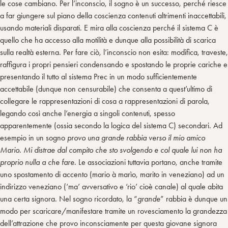
le cose cambiano. Per l’inconscio, il sogno è un successo, perché riesce
a far giungere sul piano della coscienza contenuti altrimenti inaccettabili,
usando materiali disparati. E mira alla coscienza perché il sistema C è
quello che ha accesso alla motilità e dunque alla possibilità di scarica
sulla realtà esterna. Per fare ciò, l’inconscio non esita: modifica, traveste,
raffigura i propri pensieri condensando e spostando le proprie cariche e
presentando il tutto al sistema Prec in un modo sufficientemente
accettabile (dunque non censurabile) che consenta a quest’ultimo di
collegare le rappresentazioni di cosa a rappresentazioni di parola,
legando così anche l’energia a singoli contenuti, spesso
apparentemente (ossia secondo la logica del sistema C) secondari. Ad
esempio in un sogno
provo una grande rabbia verso il mio amico
Mario. Mi distrae dal compito che sto svolgendo e col quale lui non ha
proprio nulla a che fare.
Le associazioni tuttavia portano, anche tramite
uno spostamento di accento (mario à marìo, marito in veneziano) ad un
indirizzo veneziano (‘ma’ avversativo e ‘rio’ cioè canale) al quale abita
una certa signora. Nel sogno ricordato, la “
grande
” rabbia è dunque un
modo per scaricare/manifestare tramite un rovesciamento la grandezza
dell’attrazione che provo inconsciamente per questa giovane signora