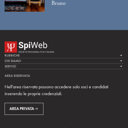
Bruno
RUBRICHE
LA CURA
CHI SIAMO
LA SPI
SERVIZI
LA RICERCA
SPIPEDIA
TEAM DI SPIWEB
AREA RISERVATA
CULTURA E SOCIETÀ
CERCA UNO PSICOANALISTA
CONTATTI
Nell'area riservata possono accedere solo soci e candidati
MULTIMEDIA
ARCHIVIO STORICO
inserendo le proprie credenziali.
RIVISTE
AREA INTERNAZIONALE
CENTRI LOCALI DELLA SPI
PROSSIMI EVENTI
AREA PRIVATA