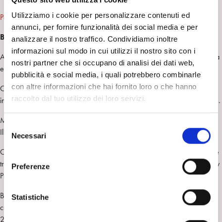
Utilizziamo i cookie per personalizzare contenuti ed
Per una clinica interculturale
annunci, per fornire funzionalità dei social media e per
Bibliografia
analizzare il nostro traffico. Condividiamo inoltre
informazioni sul modo in cui utilizzi il nostro sito con i
Amati Mehler.J e all., (1990) La babele dell’inconscio, Raffaello Cortina
nostri partner che si occupano di analisi dei dati web,
editore, Milano
pubblicità e social media, i quali potrebbero combinarle
con altre informazioni che hai fornito loro o che hanno
Obeyesekere, G. (1990) The work of culture. Symbolic transformation
raccolto dal tuo utilizzo dei loro servizi.
in psychoanalysis and anthropology. Chicago: Chicago University Press.
Mattingly C., Garro L. (Eds.), Narrative and the Cultural Construction of
S
Illness and Healing. Berkeley: University of California Press.
Necessari
e
l
C. Pain, R. Laniux, & E. Vermetten (Eds.) (2010), The impact of early life
e
trauma on health and disease (pp. 234-241). UK: Cambridge University
Preferenze
z
Press.
i
B. Drozdek, & J. P. Wilson (Eds.) (2007), Voices of trauma across
o
Statistiche
cultures: Treatment of posttraumatic states in global perspective. (pp.
n
257-269). New York: Springer.
e