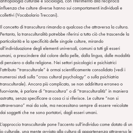
n
e
m
antropologia culturale e sociologia, con riferimento alla reciproca
r
influenza che culture diverse hanno sui comportamenti individuali e
collettivi (Vocabolario Treccani).
Il concetto di transcultura rimanda a qualcosa che attraversa la cultura.
Pertanto, la transculturalità potrebbe riferirsi a tutto ciò che trascende la
particolarità e la specificità delle singole culture, mirando
all’individuazione degli elementi universali, comuni a tutti gli esseri
umani, a prescindere dal colore della pelle, dalla lingua, dalle modalità
di pensiero o dalla religione. Nei settori psicologici e psichiatrici
l’attributo “transculturale” è ormai scientificamente consolidato (vedi i
numerosi studi sulla “cross cultural psychology” o sulla psichiatria
transculturale). Ancora più complicato, se non addirittura erroneo o
fuorviante, è parlare di “transcultura” o di “transculturalità” in maniera
astratta, senza specificare a cosa ci si riferisce. Le culture “non si
attraversano” mai da sole, ma necessitano sempre di essere veicolate
dai soggetti che ne sono portatori, dagli esseri umani.
L’approccio transculturale pone l’accento sull’individuo come dotato di un
io culturale, una mente avviata alla cultura di appartenenza attraverso le