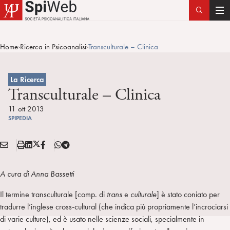
T
o
g
Home
Ricerca in Psicoanalisi
Transculturale – Clinica
>
>
g
l
e
La Ricerca
n
Transculturale – Clinica
a
11 ott 2013
v
SPIPEDIA
i
g
E
S
L
X
F
T
Condividi:
a
M
t
i
/
B
e
t
A
a
n
T
l
A cura di Anna Bassetti
i
I
m
k
w
e
o
L
p
e
i
g
Il termine transculturale [comp. di
trans
e
culturale
] è stato coniato per
n
a
d
t
r
tradurre l’inglese cross-cultural (che indica più propriamente l’incrociarsi
i
t
a
di varie culture), ed è usato nelle scienze sociali, specialmente in