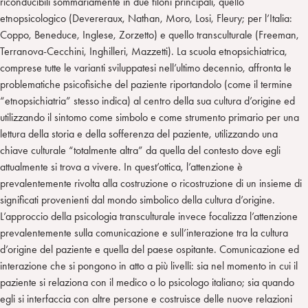
riconducibili sommariamente in due filoni principali, quello
etnopsicologico (Devereraux, Nathan, Moro, Losi, Fleury; per l’Italia:
Coppo, Beneduce, Inglese, Zorzetto) e quello transculturale (Freeman,
Terranova-Cecchini, Inghilleri, Mazzetti). La scuola etnopsichiatrica,
comprese tutte le varianti sviluppatesi nell’ultimo decennio, affronta le
problematiche psicofisiche del paziente riportandolo (come il termine
“etnopsichiatria” stesso indica) al centro della sua cultura d’origine ed
utilizzando il sintomo come simbolo e come strumento primario per una
lettura della storia e della sofferenza del paziente, utilizzando una
chiave culturale “totalmente altra” da quella del contesto dove egli
attualmente si trova a vivere. In quest’ottica, l’attenzione è
prevalentemente rivolta alla costruzione o ricostruzione di un insieme di
significati provenienti dal mondo simbolico della cultura d’origine.
L’approccio della psicologia transculturale invece focalizza l’attenzione
prevalentemente sulla comunicazione e sull’interazione tra la cultura
d’origine del paziente e quella del paese ospitante. Comunicazione ed
interazione che si pongono in atto a più livelli: sia nel momento in cui il
paziente si relaziona con il medico o lo psicologo italiano; sia quando
egli si interfaccia con altre persone e costruisce delle nuove relazioni