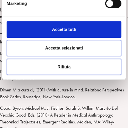
Marketing
d
L. J. Kirmayer, R. Lemelson, & M. Barad (Eds.) (2007), Understanding
e
trauma: Integrating biological, clinical and cultural perspectives (pp. 275-
l
293). Boston: Cambridge University Press.
c
Accetta tutti
o
T. Baubet & M.-R. Moro (Eds.) (2003), Psychiatrie & migrations. Issy-
n
les-Moulineaux Cedex, France: Éditions Masson.
s
Accetta selezionati
Devereux G,1(967),De l’angoisseà la method dans les sciences du
e
comportament,Champs essais.
n
Rifiuta
s
Devereux G, (1973), Saggi di Etnopsichiatria generale, Armando
o
Editore, Roma 1978
Dimen M a cura di, (2011),With culture in mind, RelationalPerspectives
Book Series, Routledge, New York-London.
Good, Byron, Michael M. J. Fischer, Sarah S. Willen, Mary-Jo Del
Vecchio Good, Eds. (2010) A Reader in Medical Anthropology:
Theoretical Trajectories, Emergent Realities. Malden, MA: Wiley-