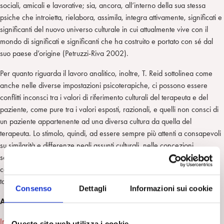
sociali, amicali e lavorative; sia, ancora, all’interno della sua stessa
psiche che introietta, rielabora, assimila, integra attivamente, significati e
significanti del nuovo universo culturale in cui attualmente vive con il
mondo di significati e significanti che ha costruito e portato con sé dal
suo paese d’origine (Petruzzi-Riva 2002).
Per quanto riguarda il lavoro analitico, inoltre, T. Reid sottolinea come
anche nelle diverse impostazioni psicoterapiche, ci possono essere
conflitti inconsci tra i valori di riferimento culturali del terapeuta e del
paziente, come pure tra i valori esposti, razionali, e quelli non consci di
un paziente appartenente ad una diversa cultura da quella del
terapeuta. Lo stimolo, quindi, ad essere sempre più attenti a consapevoli
su similarità e differenze negli assunti culturali, nelle concezioni
sottoculturali nascoste, tra terapeuti e pazienti, può permetterci di
cogliere le modalità di “resistenza” del paziente che esprimono proprio
tale conflitto tra fattori culturali inconsci e comportamenti manifesti.
Consenso
Dettagli
Informazioni sui cookie
APPROFONDIMENTI
Intervista a Marie Rose Moro
Questo sito web utilizza i cookie