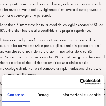
conseguente aumento del carico di lavoro, delle responsabilità e della
sofferenza derivante dallo svolgimento di un lavoro di cura gravoso e
con forte coinvolgimento personale.
La sezione è interessata inoltre a lavori dei colleghi psicoanalisti SPI ed
IPA universitari interessati a condividere la propria esperienza.
l’Università svolge una funzione di trasmissione del sapere e della
cultura e formativa essenziale per tutti gli studenti e in particolare per i
giovani che saranno i futuri professionisti nei settori della sanità,
nell’assistenza e nei servizi educativi. L’Università svolge una funzione di
ricerca teorico-clinica, di ricerca empirica sulla clinica e sulle
metodologie di intervento sul campo e di implementazione di servizi di
cura verso la cittadinanza.
Un campo di interesse per questa sezione di SPIweb è la formazione sul
campo (tirocini) che la maggior parte degli studenti universitari effettuano
ancora prevalentemente nei servizi pubblici, secondo quanto stabilito dai
Consenso
Dettagli
Informazioni sui cookie
singoli corsi di laurea; anche dopo la trasformazione di alcuni corsi di