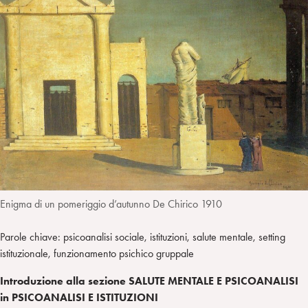
a
d
t
r
i
t
a
n
e
m
r
Enigma di un pomeriggio d’autunno De Chirico 1910
Parole chiave: psicoanalisi sociale, istituzioni, salute mentale, setting
istituzionale, funzionamento psichico gruppale
Introduzione alla sezione
SALUTE MENTALE E PSICOANALISI
in PSICOANALISI E ISTITUZIONI