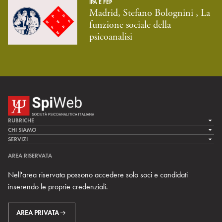
IPA E FEP
Madrid, Stefano Bolognini , La
funzione sociale della
psicoanalisi
RUBRICHE
LA CURA
CHI SIAMO
LA SPI
SERVIZI
LA RICERCA
SPIPEDIA
TEAM DI SPIWEB
AREA RISERVATA
CULTURA E SOCIETÀ
CERCA UNO PSICOANALISTA
CONTATTI
Nell'area riservata possono accedere solo soci e candidati
MULTIMEDIA
ARCHIVIO STORICO
inserendo le proprie credenziali.
RIVISTE
AREA INTERNAZIONALE
CENTRI LOCALI DELLA SPI
PROSSIMI EVENTI
AREA PRIVATA