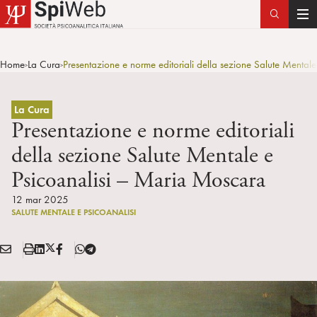
T
o
g
Home
La Cura
Presentazione e norme editoriali della sezione Salute Mental
>
>
g
l
e
La Cura
n
Presentazione e norme editoriali
a
della sezione Salute Mentale e
v
Psicoanalisi – Maria Moscara
i
g
12 mar 2025
a
SALUTE MENTALE E PSICOANALISI
t
i
E
S
L
X
F
T
Condividi:
o
M
t
i
/
B
e
n
A
a
n
T
l
I
m
k
w
e
L
p
e
i
g