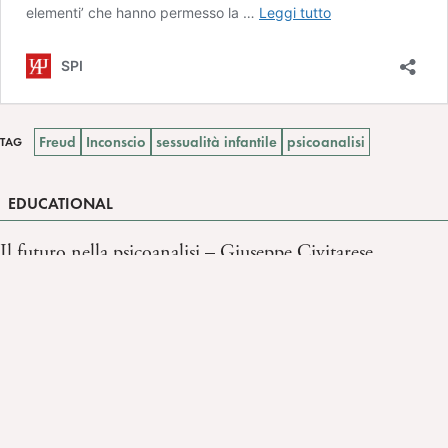
Freud
Inconscio
sessualità infantile
psicoanalisi
TAG
EDUCATIONAL
Il futuro nella psicoanalisi – Giuseppe Civitarese
intervistato da Anna Migliozzi
Il femminile nella psicoanalisi – Sarantis Thanopulos
intervistato da Anna Migliozzi
S.FREUD Il Sogno – F. Riolo intervistato da A.
Migliozzi