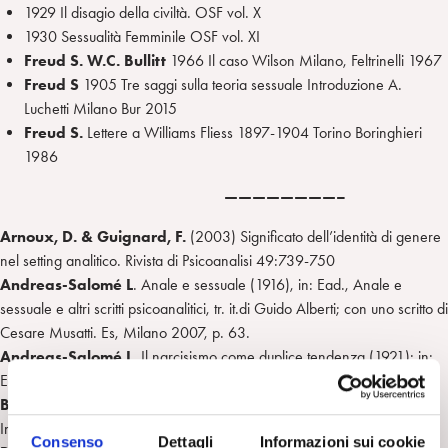
1929 Il disagio della civiltà. OSF vol. X
1930 Sessualità Femminile OSF vol. XI
Freud S. W.C. Bullitt
1966 Il caso Wilson Milano, Feltrinelli 1967
Freud S
1905 Tre saggi sulla teoria sessuale Introduzione A.
Luchetti Milano Bur 2015
Freud S.
Lettere a Williams Fliess 1897-1904 Torino Boringhieri
1986
————————–
Arnoux, D. & Guignard, F.
(2003) Significato dell’identità di genere
nel setting analitico. Rivista di Psicoanalisi 49:739-750
Andreas-Salomé L
. Anale e sessuale (1916), in: Ead., Anale e
sessuale e altri scritti psicoanalitici, tr. it.di Guido Alberti; con uno scritto di
Cesare Musatti. Es, Milano 2007, p. 63.
Andreas-Salomé L.
Il narcisismo come duplice tendenza (1921); in:
Ead., Anale e sessuale e altri scritti psicoanalitici, cit., p. 74.
Barale F. & Ferruta A.
(1997) But Is Paris Really Burning?
International Journal of Psychoanalysis 78:373-378
Consenso
Dettagli
Informazioni sui cookie