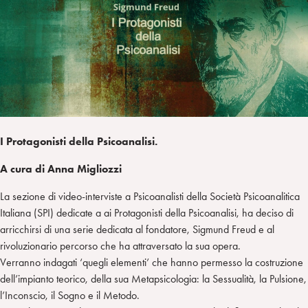
a
d
t
r
i
t
a
n
e
m
r
I Protagonisti della Psicoanalisi.
A cura di Anna Migliozzi
La sezione di video-interviste a Psicoanalisti della Società Psicoanalitica
Italiana (SPI) dedicate a ai Protagonisti della Psicoanalisi, ha deciso di
arricchirsi di una serie dedicata al fondatore, Sigmund Freud e al
rivoluzionario percorso che ha attraversato la sua opera.
Verranno indagati ‘quegli elementi’ che hanno permesso la costruzione
dell’impianto teorico, della sua Metapsicologia: la Sessualità, la Pulsione,
l’Inconscio, il Sogno e il Metodo.