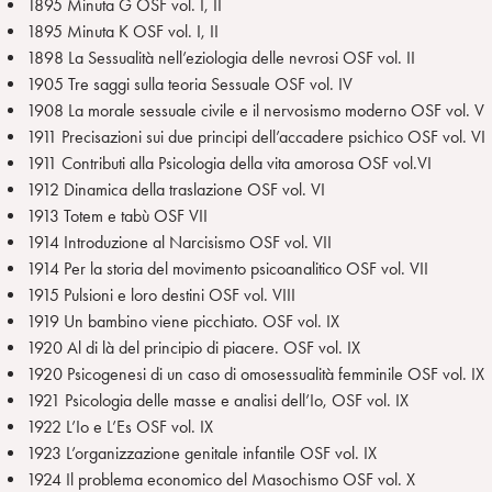
1895 Minuta G OSF vol. I, II
1895 Minuta K OSF vol. I, II
1898 La Sessualità nell’eziologia delle nevrosi OSF vol. II
1905 Tre saggi sulla teoria Sessuale OSF vol. IV
1908 La morale sessuale civile e il nervosismo moderno OSF vol. V
1911 Precisazioni sui due principi dell’accadere psichico OSF vol. VI
1911 Contributi alla Psicologia della vita amorosa OSF vol.VI
1912 Dinamica della traslazione OSF vol. VI
1913 Totem e tabù OSF VII
1914 Introduzione al Narcisismo OSF vol. VII
1914 Per la storia del movimento psicoanalitico OSF vol. VII
1915 Pulsioni e loro destini OSF vol. VIII
1919 Un bambino viene picchiato. OSF vol. IX
1920 Al di là del principio di piacere. OSF vol. IX
1920 Psicogenesi di un caso di omosessualità femminile OSF vol. IX
1921 Psicologia delle masse e analisi dell’Io, OSF vol. IX
1922 L’Io e L’Es OSF vol. IX
1923 L’organizzazione genitale infantile OSF vol. IX
1924 Il problema economico del Masochismo OSF vol. X