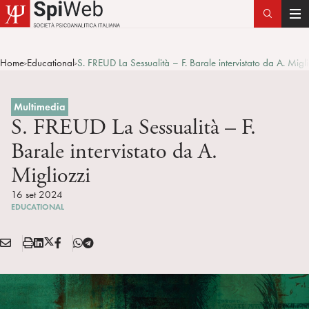
T
o
g
Home
Educational
S. FREUD La Sessualità – F. Barale intervistato da A. Migl
>
>
g
l
e
Multimedia
n
S. FREUD La Sessualità – F.
a
Barale intervistato da A.
v
Migliozzi
i
g
16 set 2024
a
EDUCATIONAL
t
i
E
S
L
X
F
T
Condividi:
o
M
t
i
/
B
e
n
A
a
n
T
l
I
m
k
w
e
L
p
e
i
g