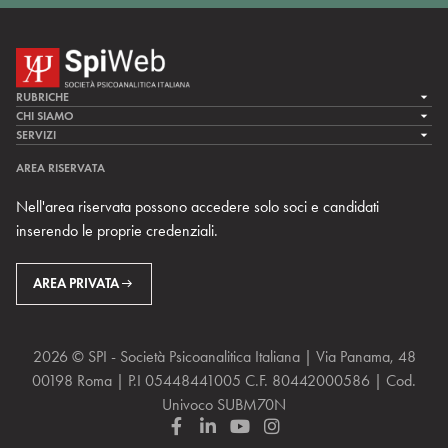
RUBRICHE
LA CURA
CHI SIAMO
LA SPI
SERVIZI
LA RICERCA
SPIPEDIA
TEAM DI SPIWEB
AREA RISERVATA
CULTURA E SOCIETÀ
CERCA UNO PSICOANALISTA
CONTATTI
Nell'area riservata possono accedere solo soci e candidati
MULTIMEDIA
ARCHIVIO STORICO
inserendo le proprie credenziali.
RIVISTE
AREA INTERNAZIONALE
CENTRI LOCALI DELLA SPI
PROSSIMI EVENTI
AREA PRIVATA
2026 © SPI - Società Psicoanalitica Italiana | Via Panama, 48
00198 Roma | P.I 05448441005 C.F. 80442000586 | Cod.
Univoco SUBM70N
F
L
Y
I