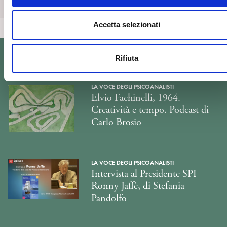
Scopri di più
n
s
Accetta selezionati
e
n
Rifiuta
s
Ti potrebbe interessare...
o
LA VOCE DEGLI PSICOANALISTI
Elvio Fachinelli, 1964.
Creatività e tempo. Podcast di
Carlo Brosio
LA VOCE DEGLI PSICOANALISTI
Intervista al Presidente SPI
Ronny Jaffè, di Stefania
Pandolfo