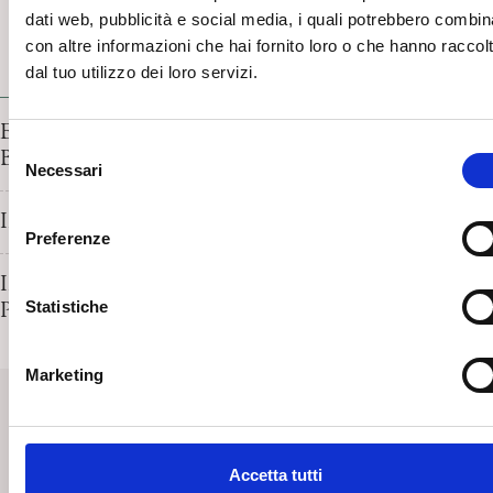
dati web, pubblicità e social media, i quali potrebbero combin
con altre informazioni che hai fornito loro o che hanno raccol
dal tuo utilizzo dei loro servizi.
LA VOCE DEGLI PSICOANALISTI
Elvio Fachinelli, 1964. Creatività e tempo. Podcast di Car
S
Brosio
Necessari
e
l
Intervista al Presidente SPI Ronny Jaffè, di Stefania Pand
e
Preferenze
z
i
Intervista al Segretario SPI Maria Antoncecchi, di Stefani
o
Statistiche
Pandolfo
n
e
Marketing
SpiPedia
d
e
SpiPedia è l’enciclopedia aperta della psicoanalisi che si ar
l
nel tempo di nuove voci e di costanti contributi.
c
Accetta tutti
o