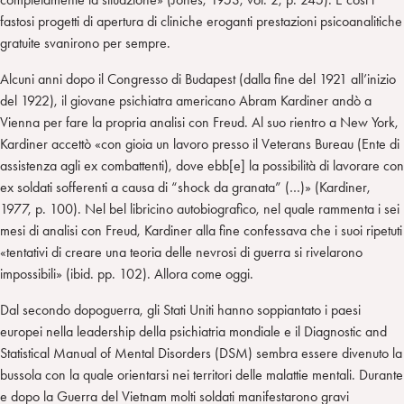
fastosi progetti di apertura di cliniche eroganti prestazioni psicoanalitiche
gratuite svanirono per sempre.
Alcuni anni dopo il Congresso di Budapest (dalla fine del 1921 all’inizio
del 1922), il giovane psichiatra americano Abram Kardiner andò a
Vienna per fare la propria analisi con Freud. Al suo rientro a New York,
Kardiner accettò «con gioia un lavoro presso il Veterans Bureau (Ente di
assistenza agli ex combattenti), dove ebb[e] la possibilità di lavorare con
ex soldati sofferenti a causa di “shock da granata” (…)» (Kardiner,
1977, p. 100). Nel bel libricino autobiografico, nel quale rammenta i sei
mesi di analisi con Freud, Kardiner alla fine confessava che i suoi ripetuti
«tentativi di creare una teoria delle nevrosi di guerra si rivelarono
impossibili» (ibid. pp. 102). Allora come oggi.
Dal secondo dopoguerra, gli Stati Uniti hanno soppiantato i paesi
europei nella leadership della psichiatria mondiale e il Diagnostic and
Statistical Manual of Mental Disorders (DSM) sembra essere divenuto la
bussola con la quale orientarsi nei territori delle malattie mentali. Durante
e dopo la Guerra del Vietnam molti soldati manifestarono gravi