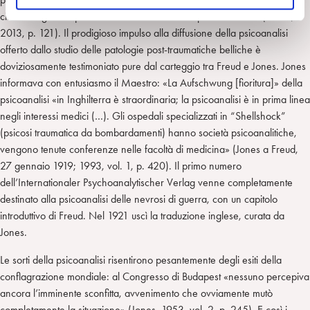
o
circolava già da qualche anno nella comunità psicoanalitica» (Corsa,
2013, p. 121). Il prodigioso impulso alla diffusione della psicoanalisi
offerto dallo studio delle patologie post-traumatiche belliche è
doviziosamente testimoniato pure dal carteggio tra Freud e Jones. Jones
informava con entusiasmo il Maestro: «La Aufschwung [fioritura]» della
psicoanalisi «in Inghilterra è straordinaria; la psicoanalisi è in prima linea
negli interessi medici (…). Gli ospedali specializzati in “Shellshock”
(psicosi traumatica da bombardamenti) hanno società psicoanalitiche,
vengono tenute conferenze nelle facoltà di medicina» (Jones a Freud,
27 gennaio 1919; 1993, vol. 1, p. 420). Il primo numero
dell’Internationaler Psychoanalytischer Verlag venne completamente
destinato alla psicoanalisi delle nevrosi di guerra, con un capitolo
introduttivo di Freud. Nel 1921 uscì la traduzione inglese, curata da
Jones.
Le sorti della psicoanalisi risentirono pesantemente degli esiti della
conflagrazione mondiale: al Congresso di Budapest «nessuno percepiva
ancora l’imminente sconfitta, avvenimento che ovviamente mutò
completamente la situazione» (Jones, 1953, vol. 2, p. 245). E così i