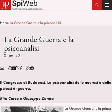
T
o
g
Home
La Grande Guerra e la psicoanalisi
>
g
l
La Grande Guerra e la
e
n
psicoanalisi
a
21 gen 2014
v
i
g
E
S
L
X
F
T
Condividi:
a
M
t
i
/
B
e
t
A
a
n
T
l
Il Congresso di Budapest. La psicoanalisi delle nevrosi e delle
i
I
m
k
w
e
psicosi di guerra.
o
L
p
e
i
g
n
a
d
t
r
Rita Corsa e Giuseppe Zanda
i
t
a
La Grande Guerra fu la prima
n
e
m