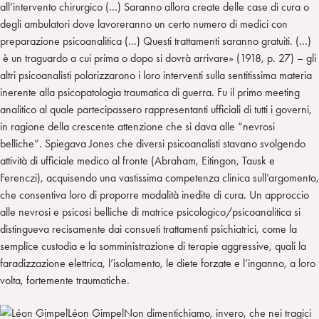
all’intervento chirurgico (…) Saranno allora create delle case di cura o
degli ambulatori dove lavoreranno un certo numero di medici con
preparazione psicoanalitica (…) Questi trattamenti saranno gratuiti. (…)
è un traguardo a cui prima o dopo si dovrà arrivare» (1918, p. 27) – gli
altri psicoanalisti polarizzarono i loro interventi sulla sentitissima materia
inerente alla psicopatologia traumatica di guerra. Fu il primo meeting
analitico al quale partecipassero rappresentanti ufficiali di tutti i governi,
in ragione della crescente attenzione che si dava alle “nevrosi
belliche”. Spiegava Jones che diversi psicoanalisti stavano svolgendo
attività di ufficiale medico al fronte (Abraham, Eitingon, Tausk e
Ferenczi), acquisendo una vastissima competenza clinica sull’argomento,
che consentiva loro di proporre modalità inedite di cura. Un approccio
alle nevrosi e psicosi belliche di matrice psicologico/psicoanalitica si
distingueva recisamente dai consueti trattamenti psichiatrici, come la
semplice custodia e la somministrazione di terapie aggressive, quali la
faradizzazione elettrica, l’isolamento, le diete forzate e l’inganno, a loro
volta, fortemente traumatiche.
Léon GimpelNon dimentichiamo, invero, che nei tragici