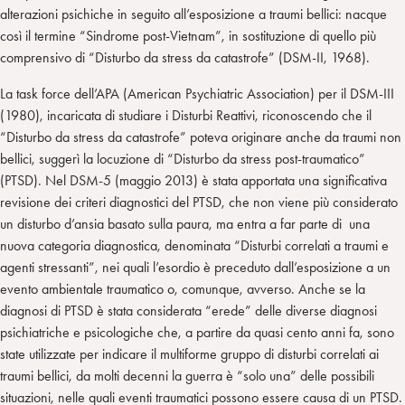
alterazioni psichiche in seguito all’esposizione a traumi bellici: nacque
così il termine “Sindrome post-Vietnam”, in sostituzione di quello più
comprensivo di “Disturbo da stress da catastrofe” (DSM-II, 1968).
La task force dell’APA (American Psychiatric Association) per il DSM-III
(1980), incaricata di studiare i Disturbi Reattivi, riconoscendo che il
“Disturbo da stress da catastrofe” poteva originare anche da traumi non
bellici, suggerì la locuzione di “Disturbo da stress post-traumatico”
(PTSD). Nel DSM-5 (maggio 2013) è stata apportata una significativa
revisione dei criteri diagnostici del PTSD, che non viene più considerato
un disturbo d’ansia basato sulla paura, ma entra a far parte di una
nuova categoria diagnostica, denominata “Disturbi correlati a traumi e
agenti stressanti”, nei quali l’esordio è preceduto dall’esposizione a un
evento ambientale traumatico o, comunque, avverso. Anche se la
diagnosi di PTSD è stata considerata “erede” delle diverse diagnosi
psichiatriche e psicologiche che, a partire da quasi cento anni fa, sono
state utilizzate per indicare il multiforme gruppo di disturbi correlati ai
traumi bellici, da molti decenni la guerra è “solo una” delle possibili
situazioni, nelle quali eventi traumatici possono essere causa di un PTSD.