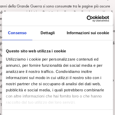
anni della Grande Guerra si sono consumate tra le pagine più oscure
della cronaca psichiatrica. Per tutte ricordiamo l’applicazione punitiva di
elettrodi sottocutanei alle estremità, attraverso i quali veniva trasmessa
corrente elettrica a basso voltaggio. Si trattava della famigerata “pratica
elettrica”, usata come un vero e proprio strumento di tortura cui venivano
Consenso
Dettagli
Informazioni sui cookie
sottoposti i soldati, reduci dal fronte, accusati di “simulazione”. La
psicoanalisi offriva un’opportunità di cura inedita, più umana e gravida di
speranze. Nel 1918, il giovane Ernst Simmel, psichiatra e psicoanalista
Questo sito web utilizza i cookie
fedelissimo a Freud, pubblicò il libro “Le nevrosi di guerra e trauma
Utilizziamo i cookie per personalizzare contenuti ed
psichico” – presentato e discusso anche al Congresso di Budapest -,
annunci, per fornire funzionalità dei social media e per
dove suggeriva una nuova terapia, caratterizzata dalla combinazione
analizzare il nostro traffico. Condividiamo inoltre
del metodo analitico-catartico-ipnotico con il colloquio analitico. Ebbe
informazioni sul modo in cui utilizzi il nostro sito con i
uno straordinario successo e, insieme all’eccellente lavoro pratico svolto
nostri partner che si occupano di analisi dei dati web,
dagli altri colleghi analisti impegnati al fronte, impressionò «gli ufficiali
pubblicità e social media, i quali potrebbero combinarle
medici superiori dell’esercito, e si parlava di erigere in vari centri
con altre informazioni che hai fornito loro o che hanno
cliniche di psicoanalisi per il trattamento delle nevrosi di guerra» (Jones,
raccolto dal tuo utilizzo dei loro servizi.
1953, vol. 2, pp. 244-245).
La prima clinica psicoanalitica doveva sorgere proprio nella capitale