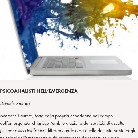
i
t
a
n
e
m
r
PSICOANALISTI NELL’EMERGENZA
Daniele Biondo
Abstract
: L’autore, forte della propria esperienza nel campo
dell’emergenza, chiarisce l’ambito d’azione del
servizio di ascolto
psicoanalitico telefonico
differenziandolo da quello dell’intervento degli
psicologi dell’emergenza e dal trattamento da remoto che molti