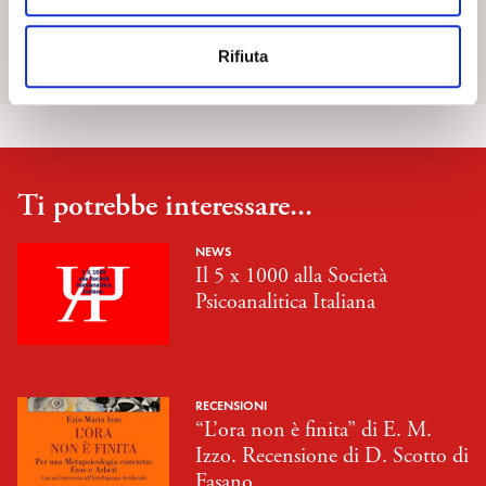
SpiPedia è l’enciclopedia aperta della psicoanalisi che si
e
arricchisce nel tempo di nuove voci e di costanti contributi.
n
Rifiuta
s
Scopri di più
o
Ti potrebbe interessare...
NEWS
Il 5 x 1000 alla Società
Psicoanalitica Italiana
RECENSIONI
“L’ora non è finita” di E. M.
Izzo. Recensione di D. Scotto di
Fasano