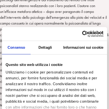
psicoanalisti stanno realizzando con i loro pazienti. L’autore con
un’efficace metafora atletica – dopo aver paragonato il campo
dell’intervento dello psicologo dell’emergenza alla pista dei velocisti e il
campo consueto in cui opera normalmente lo psicoanalista al lungo
percorso del maratoneta – invita gli psicoanalisti del servizio di
consultazione telefonica a settarsi sul “mezzofondo veloce” (quello degli
800 metri in pista). Al fine di chiarire il setting specifico della
consultazione telefonica, l’autore ricorre ai concetti bioniani di
Consenso
Dettagli
Informazioni sui cookie
contenitore
e di
contenuto
, chiarendo che lo psicoanalista nella
maggioranza dei casi potrà contare sulla capacità di tenuta dell’Io
dell’interlocutore: persone (non “pazienti”) la cui angoscia è relativa
Questo sito web utilizza i cookie
all’emergenza in corso. Il fatto di avere un tempo limitato d’incontri
Utilizziamo i cookie per personalizzare contenuti ed
telefonici e di avere a che fare con persone solitamente funzionanti
annunci, per fornire funzionalità dei social media e per
richiama l’opportunità di promuovere fin da subito all’interno della
analizzare il nostro traffico. Condividiamo inoltre
relazione la separazione dalla stessa, evitando di attivare transfert
informazioni sul modo in cui utilizzi il nostro sito con i
troppo intensi, aspettative che non si è in grado di soddisfare perché
nostri partner che si occupano di analisi dei dati web,
necessitano di un tempo lungo, ecc. In qualche modo il
medium
pubblicità e social media, i quali potrebbero combinarle
telefonico
può rappresenta sia un ostacolo alla relazione che una
con altre informazioni che hai fornito loro o che hanno