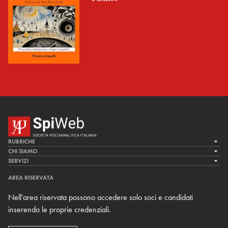
RUBRICHE
LA CURA
CHI SIAMO
LA SPI
SERVIZI
LA RICERCA
SPIPEDIA
TEAM DI SPIWEB
AREA RISERVATA
CULTURA E SOCIETÀ
CERCA UNO PSICOANALISTA
CONTATTI
Nell'area riservata possono accedere solo soci e candidati
MULTIMEDIA
ARCHIVIO STORICO
inserendo le proprie credenziali.
RIVISTE
AREA INTERNAZIONALE
CENTRI LOCALI DELLA SPI