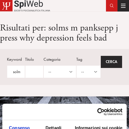
T
o
g
Risultati per:
solms m panksepp j
g
press why depression feels bad
l
e
n
a
Keyword
Titolo
Categoria
Tag
v
i
g
a
t
i
o
n
Consenso
Dettagli
Informazioni sui cookie