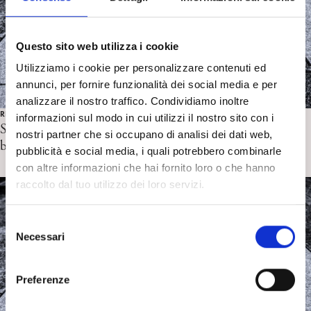
Questo sito web utilizza i cookie
Utilizziamo i cookie per personalizzare contenuti ed
annunci, per fornire funzionalità dei social media e per
analizzare il nostro traffico. Condividiamo inoltre
RICERCA IN PSICOANALISI
informazioni sul modo in cui utilizzi il nostro sito con i
Solms M. & Panksepp J. (in press). Why depression feels
nostri partner che si occupano di analisi dei dati web,
bad.
pubblicità e social media, i quali potrebbero combinarle
con altre informazioni che hai fornito loro o che hanno
raccolto dal tuo utilizzo dei loro servizi.
S
Necessari
e
l
e
Preferenze
z
i