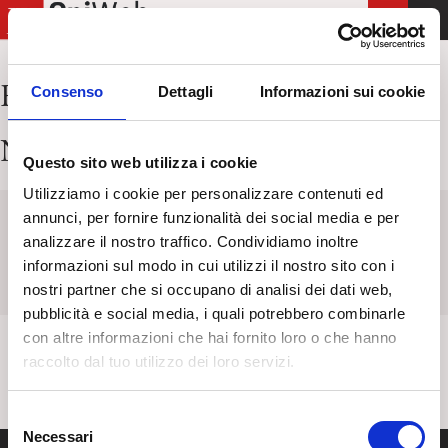
T
o
g
Risultati per:
inizio.htm
Consenso
Dettagli
Informazioni sui cookie
g
l
Nessun articolo trovato
e
Questo sito web utilizza i cookie
n
Utilizziamo i cookie per personalizzare contenuti ed
a
annunci, per fornire funzionalità dei social media e per
v
Keyword
Titolo
Categoria
Tag
analizzare il nostro traffico. Condividiamo inoltre
i
informazioni sul modo in cui utilizzi il nostro sito con i
g
nostri partner che si occupano di analisi dei dati web,
a
pubblicità e social media, i quali potrebbero combinarle
t
con altre informazioni che hai fornito loro o che hanno
i
raccolto dal tuo utilizzo dei loro servizi.
o
n
S
Necessari
e