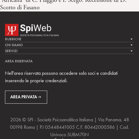
“Africana” di C. Piaggio e I. Scego. Recensione di D.
Scotto di Fasano
RUBRICHE
LA CURA
CHI SIAMO
LA SPI
SERVIZI
LA RICERCA
SPIPEDIA
TEAM DI SPIWEB
AREA RISERVATA
CULTURA E SOCIETÀ
CERCA UNO PSICOANALISTA
CONTATTI
Nell'area riservata possono accedere solo soci e candidati
MULTIMEDIA
ARCHIVIO STORICO
inserendo le proprie credenziali.
RIVISTE
AREA INTERNAZIONALE
CENTRI LOCALI DELLA SPI
PROSSIMI EVENTI
AREA PRIVATA
2026 © SPI - Società Psicoanalitica Italiana | Via Panama, 48
00198 Roma | P.I 05448441005 C.F. 80442000586 | Cod.
Univoco SUBM70N