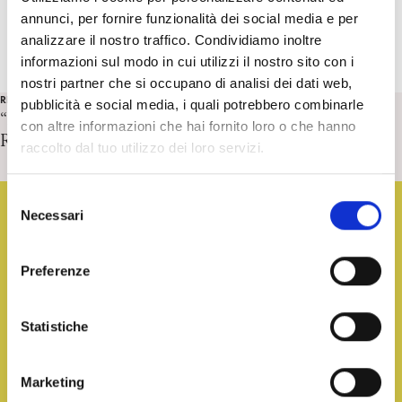
annunci, per fornire funzionalità dei social media e per
analizzare il nostro traffico. Condividiamo inoltre
informazioni sul modo in cui utilizzi il nostro sito con i
nostri partner che si occupano di analisi dei dati web,
RECENSIONI
pubblicità e social media, i quali potrebbero combinarle
“La più recondita memoria degli uomini” di M. M. Sarr.
con altre informazioni che hai fornito loro o che hanno
Recensione di D.Federici
raccolto dal tuo utilizzo dei loro servizi.
S
Necessari
e
l
e
Preferenze
z
i
o
Statistiche
n
e
Marketing
d