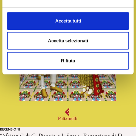
e
l
c
Accetta tutti
o
n
s
Accetta selezionati
e
n
Rifiuta
s
o
RECENSIONI