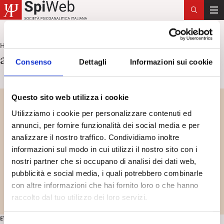
T
o
g
Home
angoscia in Freud
>
g
angoscia in Freud
Consenso
Dettagli
Informazioni sui cookie
l
e
n
Questo sito web utilizza i cookie
a
v
Utilizziamo i cookie per personalizzare contenuti ed
i
annunci, per fornire funzionalità dei social media e per
g
analizzare il nostro traffico. Condividiamo inoltre
a
informazioni sul modo in cui utilizzi il nostro sito con i
t
nostri partner che si occupano di analisi dei dati web,
i
pubblicità e social media, i quali potrebbero combinarle
o
con altre informazioni che hai fornito loro o che hanno
n
raccolto dal tuo utilizzo dei loro servizi.
ETÀ ADULTA