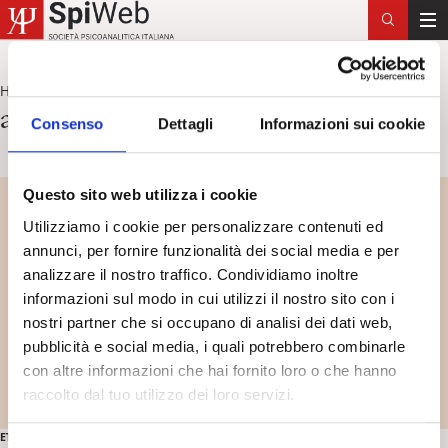
T
o
g
Home
angoscia in Kein
>
g
angoscia in Kein
Consenso
Dettagli
Informazioni sui cookie
l
e
n
Questo sito web utilizza i cookie
a
v
Utilizziamo i cookie per personalizzare contenuti ed
i
annunci, per fornire funzionalità dei social media e per
g
analizzare il nostro traffico. Condividiamo inoltre
a
informazioni sul modo in cui utilizzi il nostro sito con i
t
nostri partner che si occupano di analisi dei dati web,
i
pubblicità e social media, i quali potrebbero combinarle
o
con altre informazioni che hai fornito loro o che hanno
n
raccolto dal tuo utilizzo dei loro servizi.
ETÀ ADULTA