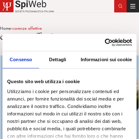
T
o
g
Home
carenze affettive
>
g
carenze affettive
l
e
n
Consenso
Dettagli
Informazioni sui cookie
a
v
i
Questo sito web utilizza i cookie
g
a
Utilizziamo i cookie per personalizzare contenuti ed
t
annunci, per fornire funzionalità dei social media e per
i
analizzare il nostro traffico. Condividiamo inoltre
o
informazioni sul modo in cui utilizzi il nostro sito con i
n
nostri partner che si occupano di analisi dei dati web,
pubblicità e social media, i quali potrebbero combinarle
con altre informazioni che hai fornito loro o che hanno