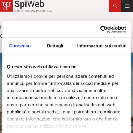
T
o
g
Home
congresso
>
g
congresso
l
e
Consenso
Dettagli
Informazioni sui cookie
n
a
v
Questo sito web utilizza i cookie
i
Utilizziamo i cookie per personalizzare contenuti ed
g
annunci, per fornire funzionalità dei social media e per
a
analizzare il nostro traffico. Condividiamo inoltre
t
informazioni sul modo in cui utilizzi il nostro sito con i
i
nostri partner che si occupano di analisi dei dati web,
o
pubblicità e social media, i quali potrebbero combinarle
n
con altre informazioni che hai fornito loro o che hanno
raccolto dal tuo utilizzo dei loro servizi.