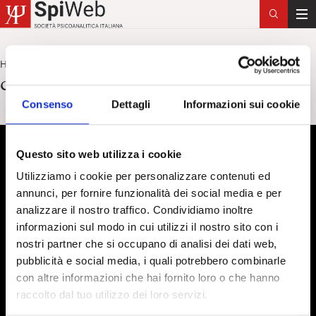
T
o
g
Home
coscienza morale
>
g
coscienza morale
l
Consenso
Dettagli
Informazioni sui cookie
e
n
a
Questo sito web utilizza i cookie
v
i
Utilizziamo i cookie per personalizzare contenuti ed
g
annunci, per fornire funzionalità dei social media e per
a
analizzare il nostro traffico. Condividiamo inoltre
t
informazioni sul modo in cui utilizzi il nostro sito con i
i
nostri partner che si occupano di analisi dei dati web,
o
pubblicità e social media, i quali potrebbero combinarle
n
con altre informazioni che hai fornito loro o che hanno
raccolto dal tuo utilizzo dei loro servizi.