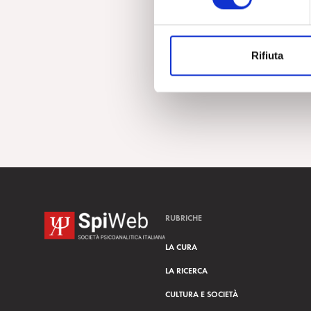
e
z
i
Rifiuta
o
n
e
d
e
l
c
o
n
s
RUBRICHE
e
n
LA CURA
s
LA RICERCA
o
CULTURA E SOCIETÀ