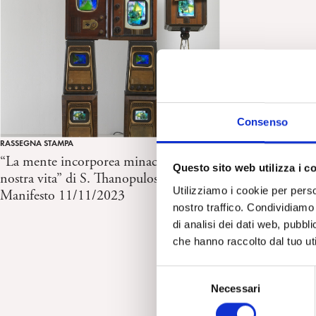
Consenso
RASSEGNA STAMPA
“La mente incorporea minaccia la
Questo sito web utilizza i c
nostra vita” di S. Thanopulos, Il
Utilizziamo i cookie per perso
Manifesto 11/11/2023
nostro traffico. Condividiamo 
di analisi dei dati web, pubbl
che hanno raccolto dal tuo uti
S
Necessari
e
l