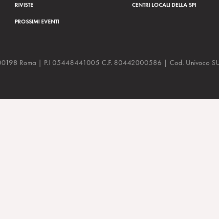
RIVISTE
CENTRI LOCALI DELLA SPI
PROSSIMI EVENTI
a, 48 00198 Roma | P.I 05448441005 C.F. 80442000586 | Cod. Univoco