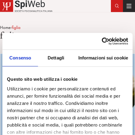
T
o
g
Home
figlia
>
g
figlia
l
e
n
Consenso
Dettagli
Informazioni sui cookie
a
v
i
Questo sito web utilizza i cookie
g
a
Utilizziamo i cookie per personalizzare contenuti ed
t
annunci, per fornire funzionalità dei social media e per
i
analizzare il nostro traffico. Condividiamo inoltre
o
informazioni sul modo in cui utilizzi il nostro sito con i
n
nostri partner che si occupano di analisi dei dati web,
pubblicità e social media, i quali potrebbero combinarle
con altre informazioni che hai fornito loro o che hanno