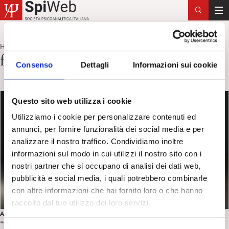
T
o
g
Home
forclusione
>
g
forclusione
l
Consenso
Dettagli
Informazioni sui cookie
e
n
a
Questo sito web utilizza i cookie
v
Utilizziamo i cookie per personalizzare contenuti ed
i
annunci, per fornire funzionalità dei social media e per
g
analizzare il nostro traffico. Condividiamo inoltre
a
informazioni sul modo in cui utilizzi il nostro sito con i
t
nostri partner che si occupano di analisi dei dati web,
i
pubblicità e social media, i quali potrebbero combinarle
o
con altre informazioni che hai fornito loro o che hanno
n
raccolto dal tuo utilizzo dei loro servizi.
AFRICHE. TRA(N)SFORMAZIONI
“Il trauma coloniale. Indagine psicopolitica sulla