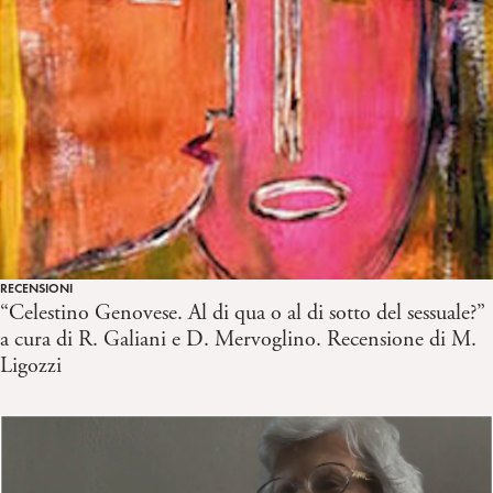
RECENSIONI
“Celestino Genovese. Al di qua o al di sotto del sessuale?”
a cura di R. Galiani e D. Mervoglino. Recensione di M.
Ligozzi