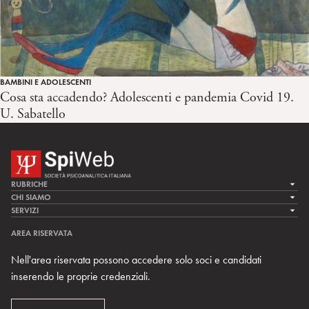
BAMBINI E ADOLESCENTI
Cosa sta accadendo? Adolescenti e pandemia Covid 19.
U. Sabatello
RUBRICHE
LA CURA
CHI SIAMO
LA SPI
SERVIZI
LA RICERCA
SPIPEDIA
TEAM DI SPIWEB
AREA RISERVATA
CULTURA E SOCIETÀ
CERCA UNO PSICOANALISTA
CONTATTI
Nell'area riservata possono accedere solo soci e candidati
MULTIMEDIA
ARCHIVIO STORICO
inserendo le proprie credenziali.
RIVISTE
AREA INTERNAZIONALE
CENTRI LOCALI DELLA SPI
PROSSIMI EVENTI