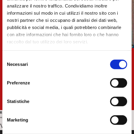
analizzare il nostro traffico. Condividiamo inoltre
informazioni sul modo in cui utilizzi il nostro sito con i
nostri partner che si occupano di analisi dei dati web,
pubblicità e social media, i quali potrebbero combinarle
con altre informazioni che hai fornito loro o che hanno
raccolto dal tuo utilizzo dei loro servizi.
S
Necessari
e
l
e
Preferenze
z
i
o
Statistiche
n
RECENSIONI
e
“Elogio della gattaiola” di E. Marchiori, L. Masina, G.
Marketing
d
Vandi. Recensione di C. Marogna
e