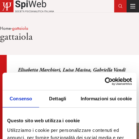
T
o
g
Home
gattaiola
>
g
gattaiola
l
e
n
a
v
i
g
a
t
Consenso
Dettagli
Informazioni sui cookie
i
o
Questo sito web utilizza i cookie
n
Utilizziamo i cookie per personalizzare contenuti ed
annunci, per fornire funzionalità dei social media e per