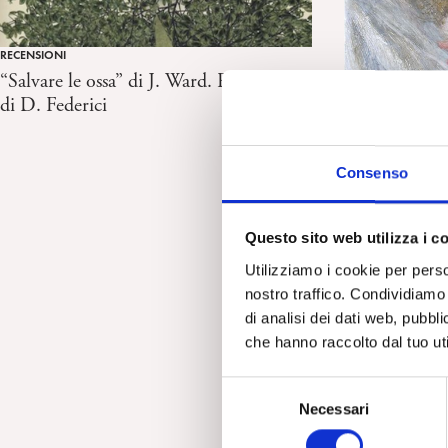
RECENSIONI
“Salvare le ossa” di J. Ward. Recensione
di D. Federici
Consenso
RASSEGNA STAMPA
Depressione 
affrontarla e 
Questo sito web utilizza i c
Mediterraneo
Utilizziamo i cookie per perso
ad A. Lucatti
nostro traffico. Condividiamo 
di analisi dei dati web, pubbl
che hanno raccolto dal tuo uti
S
Necessari
e
l