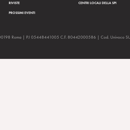
RIVISTE
CENTRI LOCALI DELLA SPI
PROSSIMI EVENTI
a, 48 00198 Roma | P.I 05448441005 C.F. 80442000586 | Cod. Univoco