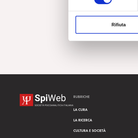
e
z
i
Rifiuta
o
n
e
d
e
l
c
o
n
s
RUBRICHE
e
n
LA CURA
s
LA RICERCA
o
CULTURA E SOCIETÀ