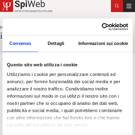
T
o
g
Home
istituzioni e psicoanalisi
>
g
istituzioni e psicoanalisi
l
Consenso
Dettagli
Informazioni sui cookie
e
n
a
Questo sito web utilizza i cookie
v
i
Utilizziamo i cookie per personalizzare contenuti ed
g
annunci, per fornire funzionalità dei social media e per
a
analizzare il nostro traffico. Condividiamo inoltre
t
informazioni sul modo in cui utilizzi il nostro sito con i
i
nostri partner che si occupano di analisi dei dati web,
o
pubblicità e social media, i quali potrebbero combinarle
n
con altre informazioni che hai fornito loro o che hanno
raccolto dal tuo utilizzo dei loro servizi.