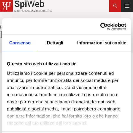
T
o
g
Home
legge francese n. 2011-803
>
g
legge francese n. 2011-803
l
Consenso
Dettagli
Informazioni sui cookie
e
n
a
Questo sito web utilizza i cookie
v
i
Utilizziamo i cookie per personalizzare contenuti ed
g
annunci, per fornire funzionalità dei social media e per
a
analizzare il nostro traffico. Condividiamo inoltre
t
informazioni sul modo in cui utilizzi il nostro sito con i
i
nostri partner che si occupano di analisi dei dati web,
o
pubblicità e social media, i quali potrebbero combinarle
n
con altre informazioni che hai fornito loro o che hanno
raccolto dal tuo utilizzo dei loro servizi.