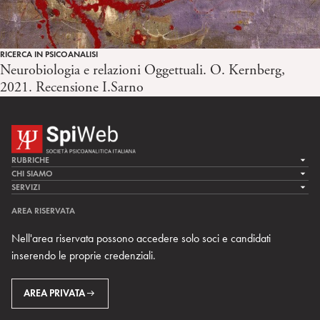
RICERCA IN PSICOANALISI
Neurobiologia e relazioni Oggettuali. O. Kernberg,
2021. Recensione I.Sarno
RUBRICHE
LA CURA
CHI SIAMO
LA SPI
SERVIZI
LA RICERCA
SPIPEDIA
TEAM DI SPIWEB
AREA RISERVATA
CULTURA E SOCIETÀ
CERCA UNO PSICOANALISTA
CONTATTI
Nell'area riservata possono accedere solo soci e candidati
MULTIMEDIA
ARCHIVIO STORICO
inserendo le proprie credenziali.
RIVISTE
AREA INTERNAZIONALE
CENTRI LOCALI DELLA SPI
PROSSIMI EVENTI
AREA PRIVATA