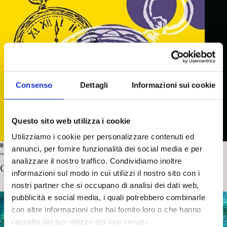
Consenso
Dettagli
Informazioni sui cookie
Questo sito web utilizza i cookie
Utilizziamo i cookie per personalizzare contenuti ed
RECENSIONI
annunci, per fornire funzionalità dei social media e per
“Inconscio non rimosso e memoria implicita” di G.
analizzare il nostro traffico. Condividiamo inoltre
Craparo e C. Mucci. Recensione di B. Genovesi
informazioni sul modo in cui utilizzi il nostro sito con i
nostri partner che si occupano di analisi dei dati web,
pubblicità e social media, i quali potrebbero combinarle
con altre informazioni che hai fornito loro o che hanno
raccolto dal tuo utilizzo dei loro servizi.