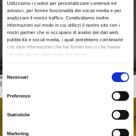
Utilizziamo i cookie per personalizzare contenuti ed
annunci, per fornire funzionalità dei social media e per
analizzare il nostro traffico. Condividiamo inoltre
informazioni sul modo in cui utilizzi il nostro sito con i
nostri partner che si occupano di analisi dei dati web,
pubblicità e social media, i quali potrebbero combinarle
con altre informazioni che hai fornito loro o che hanno
raccolto dal tuo utilizzo dei loro servizi.
S
Necessari
SERIE TV
e
L’uomo nell’alto castello – Commento di S. Monetti
l
e
Preferenze
z
i
o
Statistiche
n
e
Marketing