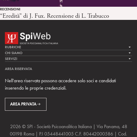
RECENSIONI
“Eredità” di J. Fux. Recensione di L. Trabucco
RUBRICHE
LA CURA
CHI SIAMO
LA SPI
SERVIZI
LA RICERCA
SPIPEDIA
TEAM DI SPIWEB
AREA RISERVATA
CULTURA E SOCIETÀ
CERCA UNO PSICOANALISTA
CONTATTI
Nell'area riservata possono accedere solo soci e candidati
MULTIMEDIA
ARCHIVIO STORICO
inserendo le proprie credenziali.
RIVISTE
AREA INTERNAZIONALE
CENTRI LOCALI DELLA SPI
PROSSIMI EVENTI
AREA PRIVATA
2026 © SPI - Società Psicoanalitica Italiana | Via Panama, 48
00198 Roma | P.I 05448441005 C.F. 80442000586 | Cod.