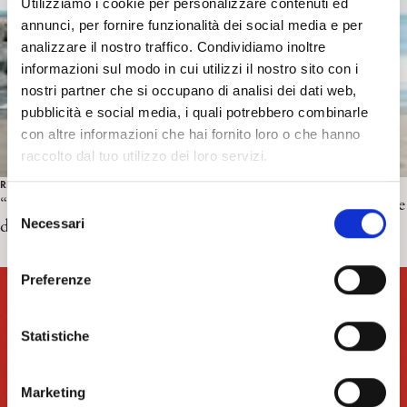
Utilizziamo i cookie per personalizzare contenuti ed
annunci, per fornire funzionalità dei social media e per
analizzare il nostro traffico. Condividiamo inoltre
informazioni sul modo in cui utilizzi il nostro sito con i
nostri partner che si occupano di analisi dei dati web,
pubblicità e social media, i quali potrebbero combinarle
con altre informazioni che hai fornito loro o che hanno
raccolto dal tuo utilizzo dei loro servizi.
RECENSIONI CINEMA
“SUPER HAPPY FOREVER” di K. Igarashi. Recensione
S
di C. Rosso
Necessari
e
l
e
Preferenze
z
i
o
Statistiche
n
e
Marketing
d