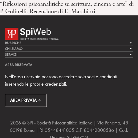
“Riflessioni psicoanalitiche su scrittura, cinema e arte” di
P. Golinelli. Recensione di E. Marchiori
RUBRICHE
LA CURA
CHI SIAMO
LA SPI
SERVIZI
LA RICERCA
SPIPEDIA
TEAM DI SPIWEB
AREA RISERVATA
CULTURA E SOCIETÀ
CERCA UNO PSICOANALISTA
CONTATTI
Nell'area riservata possono accedere solo soci e candidati
MULTIMEDIA
ARCHIVIO STORICO
inserendo le proprie credenziali.
RIVISTE
AREA INTERNAZIONALE
CENTRI LOCALI DELLA SPI
PROSSIMI EVENTI
AREA PRIVATA
2026 © SPI - Società Psicoanalitica Italiana | Via Panama, 48
00198 Roma | P.I 05448441005 C.F. 80442000586 | Cod.
Univoco SUBM70N