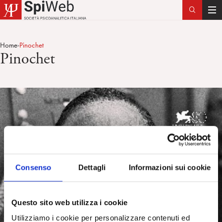
T
o
g
Home
Pinochet
>
g
Pinochet
l
e
n
a
v
i
g
a
t
Consenso
Dettagli
Informazioni sui cookie
i
o
n
Questo sito web utilizza i cookie
Utilizziamo i cookie per personalizzare contenuti ed