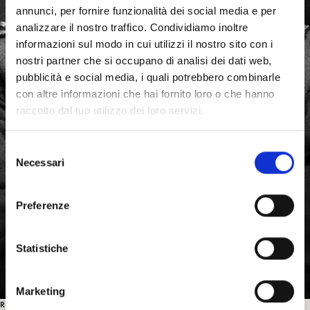
annunci, per fornire funzionalità dei social media e per
analizzare il nostro traffico. Condividiamo inoltre
informazioni sul modo in cui utilizzi il nostro sito con i
nostri partner che si occupano di analisi dei dati web,
pubblicità e social media, i quali potrebbero combinarle
con altre informazioni che hai fornito loro o che hanno
raccolto dal tuo utilizzo dei loro servizi.
S
Necessari
e
l
e
Preferenze
z
i
o
Statistiche
n
e
Marketing
d
RECENSIONI CINEMA