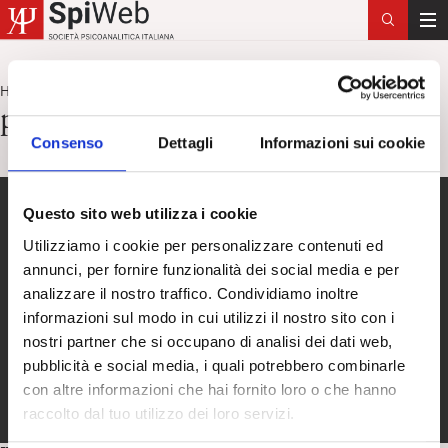
T
o
g
Home
posizione asimmetrica
>
g
posizione asimmetrica
l
Consenso
Dettagli
Informazioni sui cookie
e
n
a
Questo sito web utilizza i cookie
v
i
Utilizziamo i cookie per personalizzare contenuti ed
g
annunci, per fornire funzionalità dei social media e per
a
analizzare il nostro traffico. Condividiamo inoltre
t
informazioni sul modo in cui utilizzi il nostro sito con i
i
nostri partner che si occupano di analisi dei dati web,
o
pubblicità e social media, i quali potrebbero combinarle
n
con altre informazioni che hai fornito loro o che hanno
raccolto dal tuo utilizzo dei loro servizi.