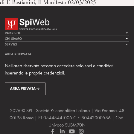
di T. Bastianini, Il Manifesto 02/03/2025
RUBRICHE
LA CURA
CHI SIAMO
LA SPI
SERVIZI
LA RICERCA
SPIPEDIA
TEAM DI SPIWEB
AREA RISERVATA
CULTURA E SOCIETÀ
CERCA UNO PSICOANALISTA
CONTATTI
Nell'area riservata possono accedere solo soci e candidati
MULTIMEDIA
ARCHIVIO STORICO
inserendo le proprie credenziali.
RIVISTE
AREA INTERNAZIONALE
CENTRI LOCALI DELLA SPI
PROSSIMI EVENTI
AREA PRIVATA
2026 © SPI - Società Psicoanalitica Italiana | Via Panama, 48
00198 Roma | P.I 05448441005 C.F. 80442000586 | Cod.
Univoco SUBM70N