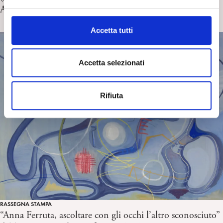
e
Amadori
l
c
Accetta tutti
o
n
s
Accetta selezionati
e
n
Rifiuta
s
o
RASSEGNA STAMPA
“Anna Ferruta, ascoltare con gli occhi l’altro sconosciuto”