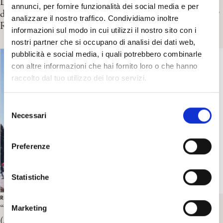
L’Annata Psicoanalitica Internazionale N.14/2024. Il
annunci, per fornire funzionalità dei social media e per
divenire della mente. Cosa pensano gli psicoanalisti oggi?
analizzare il nostro traffico. Condividiamo inoltre
Recensione di M. Caslini
informazioni sul modo in cui utilizzi il nostro sito con i
nostri partner che si occupano di analisi dei dati web,
pubblicità e social media, i quali potrebbero combinarle
con altre informazioni che hai fornito loro o che hanno
raccolto dal tuo utilizzo dei loro servizi.
S
Necessari
e
l
e
Preferenze
z
i
o
Statistiche
n
REPORT EVENTI IPA
e
“La regressione nel processo analitico” – Gyumri
Marketing
d
(Armenia) 4 – 8 ottobre 2025 – Report di Annalisa