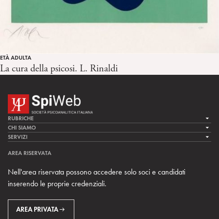
ETÀ ADULTA
La cura della psicosi. L. Rinaldi
RUBRICHE
LA CURA
CHI SIAMO
LA SPI
SERVIZI
LA RICERCA
SPIPEDIA
TEAM DI SPIWEB
AREA RISERVATA
CULTURA E SOCIETÀ
CERCA UNO PSICOANALISTA
CONTATTI
Nell'area riservata possono accedere solo soci e candidati
MULTIMEDIA
ARCHIVIO STORICO
inserendo le proprie credenziali.
RIVISTE
AREA INTERNAZIONALE
CENTRI LOCALI DELLA SPI
PROSSIMI EVENTI
AREA PRIVATA