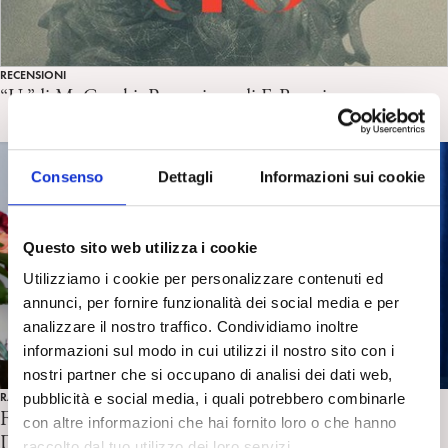
RECENSIONI
“Us”di M. Cocchi. Recensione di F. Barosi
Consenso
Dettagli
Informazioni sui cookie
Questo sito web utilizza i cookie
Utilizziamo i cookie per personalizzare contenuti ed
annunci, per fornire funzionalità dei social media e per
analizzare il nostro traffico. Condividiamo inoltre
informazioni sul modo in cui utilizzi il nostro sito con i
nostri partner che si occupano di analisi dei dati web,
RASSEGNA STAMPA
pubblicità e social media, i quali potrebbero combinarle
F. De Masi “La luce oltre il buio” D.
con altre informazioni che hai fornito loro o che hanno
D’Alessandro. HuffPost, 30/09/2023
raccolto dal tuo utilizzo dei loro servizi.