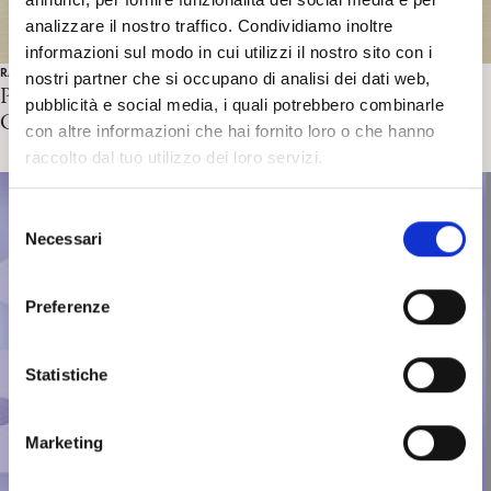
analizzare il nostro traffico. Condividiamo inoltre
informazioni sul modo in cui utilizzi il nostro sito con i
RASSEGNA STAMPA
nostri partner che si occupano di analisi dei dati web,
Psicoanalisi fuori dalla stanza. Intervista a C.
pubblicità e social media, i quali potrebbero combinarle
Carnevali, Resto del Carlino 5/12/2024
con altre informazioni che hai fornito loro o che hanno
raccolto dal tuo utilizzo dei loro servizi.
S
Necessari
e
l
e
Preferenze
z
i
o
Statistiche
n
e
Marketing
d
e