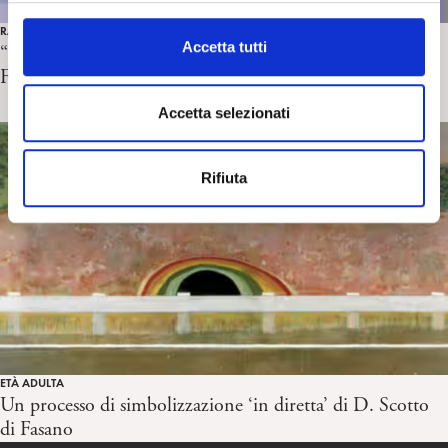
l
RASSEGNA STAMPA
c
Accetta tutti
“Una finestra sulla psicoanalisi e sul mondo” di A.
o
Ferruta. D. D’Alessandro, Huffpost 22/10/2024
n
s
Accetta selezionati
e
n
Rifiuta
s
o
ETÀ ADULTA
Un processo di simbolizzazione ‘in diretta’ di D. Scotto
di Fasano