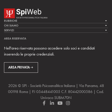
RUBRICHE
LA CURA
CHI SIAMO
LA SPI
SERVIZI
LA RICERCA
SPIPEDIA
TEAM DI SPIWEB
AREA RISERVATA
CULTURA E SOCIETÀ
CERCA UNO PSICOANALISTA
CONTATTI
Nell'area riservata possono accedere solo soci e candidati
MULTIMEDIA
ARCHIVIO STORICO
inserendo le proprie credenziali.
RIVISTE
AREA INTERNAZIONALE
CENTRI LOCALI DELLA SPI
PROSSIMI EVENTI
AREA PRIVATA
2026 © SPI - Società Psicoanalitica Italiana | Via Panama, 48
00198 Roma | P.I 05448441005 C.F. 80442000586 | Cod.
Univoco SUBM70N
F
L
Y
I