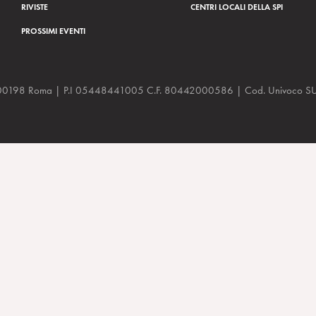
RIVISTE
CENTRI LOCALI DELLA SPI
PROSSIMI EVENTI
a, 48 00198 Roma | P.I 05448441005 C.F. 80442000586 | Cod. Univoco