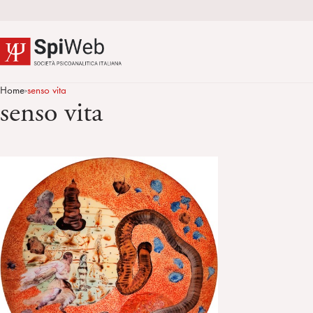
Home
senso vita
>
senso vita