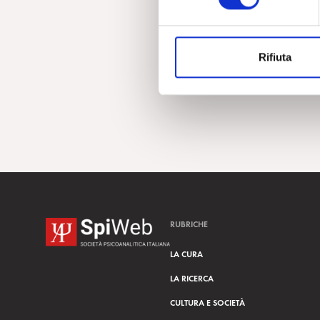
e
z
i
Rifiuta
o
n
e
d
e
l
c
o
n
s
RUBRICHE
e
n
LA CURA
s
LA RICERCA
o
CULTURA E SOCIETÀ