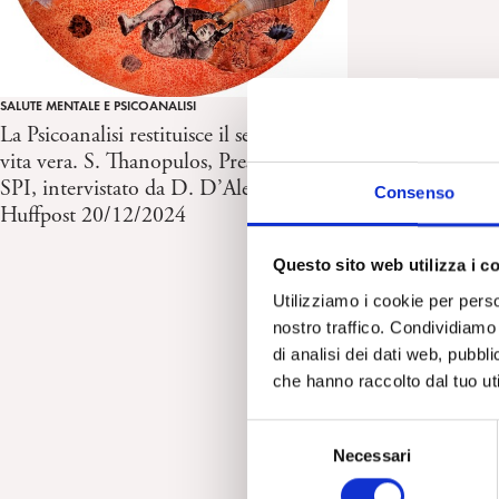
SALUTE MENTALE E PSICOANALISI
La Psicoanalisi restituisce il senso della
vita vera. S. Thanopulos, Presidente
SPI, intervistato da D. D’Alessandro,
Consenso
Huffpost 20/12/2024
Questo sito web utilizza i c
Utilizziamo i cookie per perso
nostro traffico. Condividiamo 
di analisi dei dati web, pubbl
che hanno raccolto dal tuo uti
S
Necessari
e
l