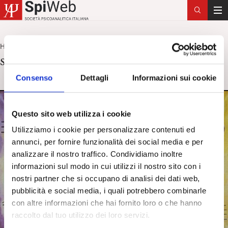
T
o
g
Home
sistemi
>
g
sistemi
l
e
Consenso
Dettagli
Informazioni sui cookie
n
a
v
Questo sito web utilizza i cookie
i
Utilizziamo i cookie per personalizzare contenuti ed
g
annunci, per fornire funzionalità dei social media e per
a
analizzare il nostro traffico. Condividiamo inoltre
t
informazioni sul modo in cui utilizzi il nostro sito con i
i
nostri partner che si occupano di analisi dei dati web,
o
pubblicità e social media, i quali potrebbero combinarle
n
con altre informazioni che hai fornito loro o che hanno
raccolto dal tuo utilizzo dei loro servizi.